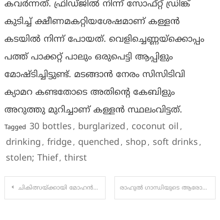
കവർന്നത്. ഫ്രിഡ്ജിൽ നിന്ന് സോഫ്റ്റ് ഡ്രിങ്ക്
കുടിച്ച് ക്ഷീണമകറ്റിയശേഷമാണ് കള്ളൻ
കടയിൽ നിന്ന് പോയത്. വെളിച്ചെണ്ണയ്ക്കൊപ്പം
പത്ത് പാക്കറ്റ് പാലും ഒരുപെട്ടി ആപ്പിളും
മോഷ്ടിച്ചിട്ടുണ്ട്. മടങ്ങാൻ നേരം സിസിടിവി
ക്യാമറ കണ്ടതോടെ അതിൻ്റെ കേബിളും
അറുത്തു മുറിച്ചാണ് കള്ളൻ സ്ഥലംവിട്ടത്.
30 bottles
burglarized
coconut oil
Tagged
,
,
,
drinking
fridge
quenched
shop
soft drinks
,
,
,
,
,
stolen; Thief
thirst
,
Post
ചികിത്സയ്ക്കായി മോഹൻലാൽ നൽകിയ പണം ബാബുരാജ് അടിച്ചു മാറ്റി: സരിത നായർ
രാഹുൽ ഗാന്ധിയുടെ ആരോപണങ്ങൾ ഖണ്ഡിച്ച് തെരഞ്ഞെടുപ്പ് കമ്മീഷൻ.
navigation