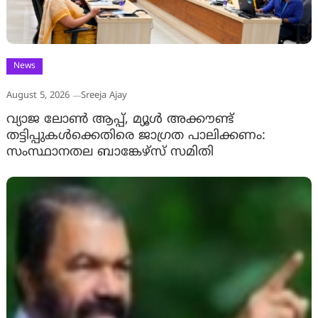
News
August 5, 2026
Sreeja Ajay
വ്യാജ ലോൺ ആപ്പ്, മ്യൂൾ അക്കൗണ്ട്
തട്ടിപ്പുകൾക്കെതിരെ ജാ​ഗ്രത പാലിക്കണം:
സംസ്ഥാനതല ബാങ്കേഴ്സ് സമിതി