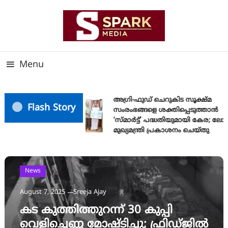
Skip
To
Content
സത്യത്തിന്റെ ജ്വാല വാർത്തയുടെ ലക്ഷ്യം
SPARK MEDIA
Menu
അഗ്രി-ഫുഡ് ചെറുകിട സൂക്ഷ്മ
Flash Story
സംരംഭങ്ങളെ ശക്തിപ്പെടുത്താന്‍
‘സ്മാര്‍ട്ട്’ പദ്ധതിയുമായി കേര; ല
മുഖ്യമന്ത്രി പ്രകാശനം ചെയ്തു
News
August 7, 2025
Sreeja Ajay
കട കുത്തിത്തുറന്ന് 30 കുപ്പി
വെളിച്ചെണ്ണ മോഷ്ടിച്ചു; ഫ്രിഡ്ജിൽ