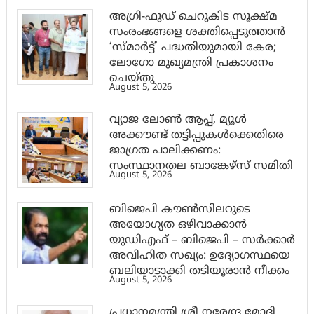
അഗ്രി-ഫുഡ് ചെറുകിട സൂക്ഷ്മ
സംരംഭങ്ങളെ ശക്തിപ്പെടുത്താന്‍
‘സ്മാര്‍ട്ട്’ പദ്ധതിയുമായി കേര;
ലോഗോ മുഖ്യമന്ത്രി പ്രകാശനം
ചെയ്തു
August 5, 2026
വ്യാജ ലോൺ ആപ്പ്, മ്യൂൾ
അക്കൗണ്ട് തട്ടിപ്പുകൾക്കെതിരെ
ജാ​ഗ്രത പാലിക്കണം:
സംസ്ഥാനതല ബാങ്കേഴ്സ് സമിതി
August 5, 2026
ബിജെപി കൗൺസിലറുടെ
അയോഗ്യത ഒഴിവാക്കാൻ
യുഡിഎഫ് – ബിജെപി – സർക്കാർ
അവിഹിത സഖ്യം: ഉദ്യോഗസ്ഥയെ
ബലിയാടാക്കി തടിയൂരാൻ നീക്കം
August 5, 2026
പ്രധാനമന്ത്രി ശ്രീ നരേന്ദ്ര മോദി