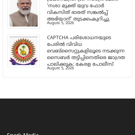
‘നശാ മുക്ത് യുവ ഫോർ
വികസിത് ഭാരത് സങ്കൽപ്പ്
അഭിയാന്’ തുടക്കംകുറിച്ചു.
August 5, 2026
CAPTCHA പരിശോധനയുടെ
പേരില്‍ വിവിധ
വെബ്സൈറ്റുകളിലൂടെ നടക്കുന്ന
സൈബര്‍ തട്ടിപ്പിനെതിരെ ജാഗ്രത
പാലിക്കുക: കേരള പോലീസ്
August 5, 2026