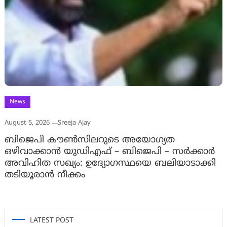
News
August 5, 2026
Sreeja Ajay
ബിജെപി കൗൺസിലറുടെ അയോഗ്യത
ഒഴിവാക്കാൻ യുഡിഎഫ് – ബിജെപി – സർക്കാർ
അവിഹിത സഖ്യം: ഉദ്യോഗസ്ഥയെ ബലിയാടാക്കി
തടിയൂരാൻ നീക്കം
LATEST POST