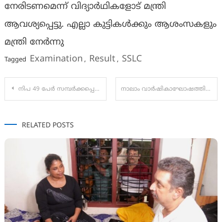
നേരിടണമെന്ന് വിദ്യാർഥികളോട് മന്ത്രി
ആവശ്യപ്പെട്ടു. എല്ലാ കുട്ടികൾക്കും ആശംസകളും
മന്ത്രി നേർന്നു
Examination
Result
SSLC
Tagged
,
,
Post
നിപ 49 പേർ സമ്പർക്കപ്പെട്ടികയിൽ: ആറു പേരുടെ സാമ്പിൾ പരിശോധനയിൽ
നാലാം വാർഷികാഘോഷത്തിൽ മാറ്റം
navigation
RELATED POSTS