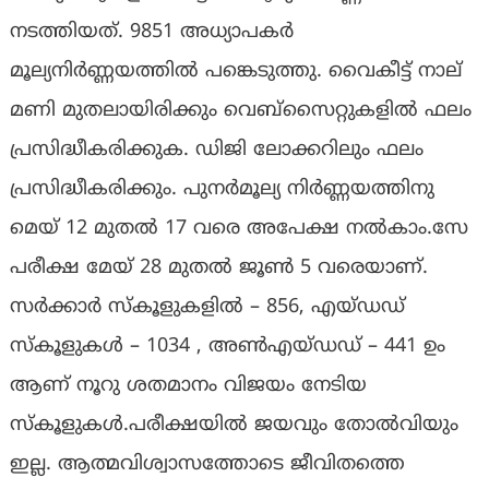
നടത്തിയത്. 9851 അധ്യാപകർ
മൂല്യനിർണ്ണയത്തിൽ പങ്കെടുത്തു. വൈകീട്ട് നാല്
മണി മുതലായിരിക്കും വെബ്സൈറ്റുകളിൽ ഫലം
പ്രസിദ്ധീകരിക്കുക. ഡിജി ലോക്കറിലും ഫലം
പ്രസിദ്ധീകരിക്കും. പുനർമൂല്യ നിർണ്ണയത്തിനു
മെയ് 12 മുതൽ 17 വരെ അപേക്ഷ നൽകാം.സേ
പരീക്ഷ മേയ് 28 മുതൽ ജൂൺ 5 വരെയാണ്.
സർക്കാർ സ്കൂളുകളിൽ – 856, എയ്ഡഡ്
സ്കൂളുകൾ – 1034 , അൺഎയ്ഡഡ് – 441 ഉം
ആണ് നൂറു ശതമാനം വിജയം നേടിയ
സ്കൂളുകൾ.പരീക്ഷയിൽ ജയവും തോൽവിയും
ഇല്ല. ആത്മവിശ്വാസത്തോടെ ജീവിതത്തെ