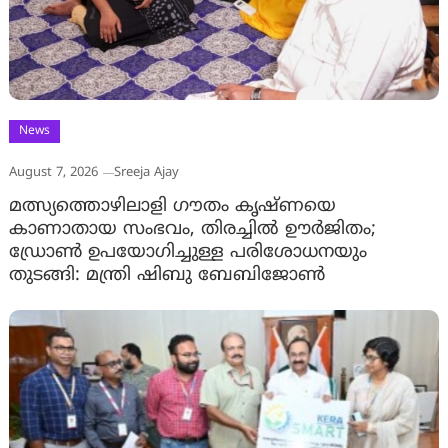
News
August 7, 2026
Sreeja Ajay
മത്സ്യത്തൊഴിലാളി ഗൗതം കൃഷ്ണയെ
കാണാതായ സംഭവം, തിരച്ചിൽ ഊർജിതം;
ഡ്രോണ്‍ ഉപയോഗിച്ചുള്ള പരിശോധനയും
തുടങ്ങി: മന്ത്രി ഷിബു ബേബിജോണ്‍