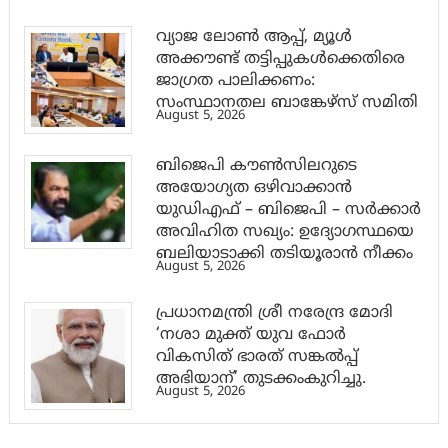
വ്യാജ ലോൺ ആപ്പ്, മ്യൂൾ
അക്കൗണ്ട് തട്ടിപ്പുകൾക്കെതിരെ
ജാ​ഗ്രത പാലിക്കണം:
സംസ്ഥാനതല ബാങ്കേഴ്സ് സമിതി
August 5, 2026
ബിജെപി കൗൺസിലറുടെ
അയോഗ്യത ഒഴിവാക്കാൻ
യുഡിഎഫ് – ബിജെപി – സർക്കാർ
അവിഹിത സഖ്യം: ഉദ്യോഗസ്ഥയെ
ബലിയാടാക്കി തടിയൂരാൻ നീക്കം
August 5, 2026
പ്രധാനമന്ത്രി ശ്രീ നരേന്ദ്ര മോദി
‘നശാ മുക്ത് യുവ ഫോർ
വികസിത് ഭാരത് സങ്കൽപ്പ്
അഭിയാന്’ തുടക്കംകുറിച്ചു.
August 5, 2026