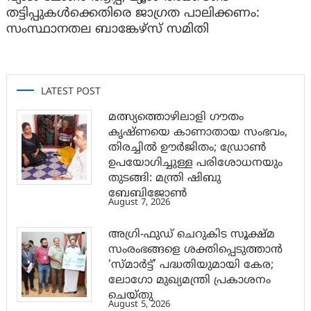
തട്ടിപ്പുകൾക്കെതിരെ ജാ​ഗ്രത പാലിക്കണം:
സംസ്ഥാനതല ബാങ്കേഴ്സ് സമിതി
LATEST POST
മത്സ്യത്തൊഴിലാളി ഗൗതം
കൃഷ്ണയെ കാണാതായ സംഭവം,
തിരച്ചിൽ ഊർജിതം; ഡ്രോണ്‍
ഉപയോഗിച്ചുള്ള പരിശോധനയും
തുടങ്ങി: മന്ത്രി ഷിബു
ബേബിജോണ്‍
August 7, 2026
അഗ്രി-ഫുഡ് ചെറുകിട സൂക്ഷ്മ
സംരംഭങ്ങളെ ശക്തിപ്പെടുത്താന്‍
‘സ്മാര്‍ട്ട്’ പദ്ധതിയുമായി കേര;
ലോഗോ മുഖ്യമന്ത്രി പ്രകാശനം
ചെയ്തു
August 5, 2026