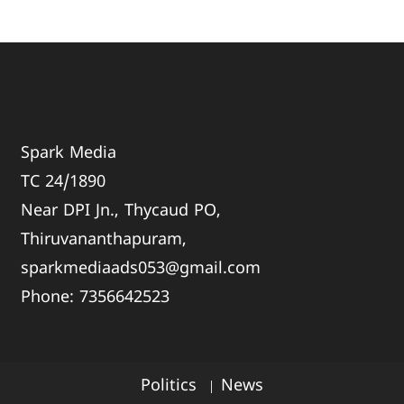
Spark Media
TC 24/1890
Near DPI Jn., Thycaud PO,
Thiruvananthapuram,
sparkmediaads053@gmail.com
Phone:
735664
2523
Politics
News