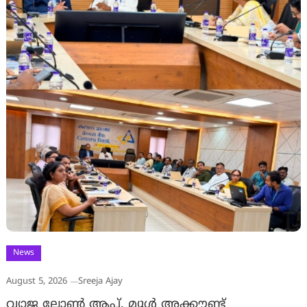
News
August 5, 2026
Sreeja Ajay
വ്യാജ ലോൺ ആപ്പ്, മ്യൂൾ അക്കൗണ്ട്