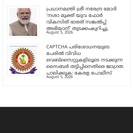
പ്രധാനമന്ത്രി ശ്രീ നരേന്ദ്ര മോദി
‘നശാ മുക്ത് യുവ ഫോർ
വികസിത് ഭാരത് സങ്കൽപ്പ്
അഭിയാന്’ തുടക്കംകുറിച്ചു.
August 5, 2026
CAPTCHA പരിശോധനയുടെ
പേരില്‍ വിവിധ
വെബ്സൈറ്റുകളിലൂടെ നടക്കുന്ന
സൈബര്‍ തട്ടിപ്പിനെതിരെ ജാഗ്രത
പാലിക്കുക: കേരള പോലീസ്
August 5, 2026