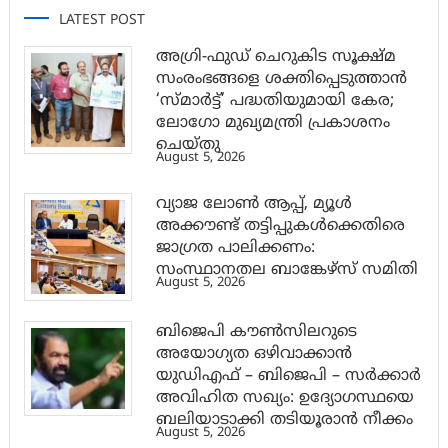
LATEST POST
അഗ്രി-ഫുഡ് ചെറുകിട സൂക്ഷ്മ
സംരംഭങ്ങളെ ശക്തിപ്പെടുത്താന്‍
‘സ്മാര്‍ട്ട്’ പദ്ധതിയുമായി കേര;
ലോഗോ മുഖ്യമന്ത്രി പ്രകാശനം
ചെയ്തു
August 5, 2026
വ്യാജ ലോൺ ആപ്പ്, മ്യൂൾ
അക്കൗണ്ട് തട്ടിപ്പുകൾക്കെതിരെ
ജാ​ഗ്രത പാലിക്കണം:
സംസ്ഥാനതല ബാങ്കേഴ്സ് സമിതി
August 5, 2026
ബിജെപി കൗൺസിലറുടെ
അയോഗ്യത ഒഴിവാക്കാൻ
യുഡിഎഫ് – ബിജെപി – സർക്കാർ
അവിഹിത സഖ്യം: ഉദ്യോഗസ്ഥയെ
ബലിയാടാക്കി തടിയൂരാൻ നീക്കം
August 5, 2026