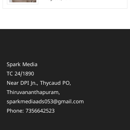
Spark Media
TC 24/1890
Near DPI Jn., Thycaud PO,
Thiruvananthapuram,
sparkmediaads053@gmail.com
Phone:
735664
2523