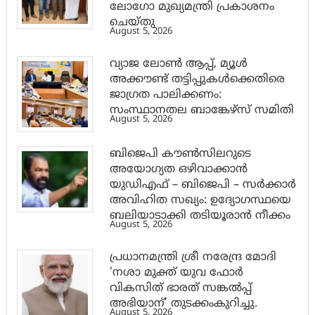
ലോഗോ മുഖ്യമന്ത്രി പ്രകാശനം
ചെയ്തു
August 5, 2026
വ്യാജ ലോൺ ആപ്പ്, മ്യൂൾ
അക്കൗണ്ട് തട്ടിപ്പുകൾക്കെതിരെ
ജാ​ഗ്രത പാലിക്കണം:
സംസ്ഥാനതല ബാങ്കേഴ്സ് സമിതി
August 5, 2026
ബിജെപി കൗൺസിലറുടെ
അയോഗ്യത ഒഴിവാക്കാൻ
യുഡിഎഫ് – ബിജെപി – സർക്കാർ
അവിഹിത സഖ്യം: ഉദ്യോഗസ്ഥയെ
ബലിയാടാക്കി തടിയൂരാൻ നീക്കം
August 5, 2026
പ്രധാനമന്ത്രി ശ്രീ നരേന്ദ്ര മോദി
‘നശാ മുക്ത് യുവ ഫോർ
വികസിത് ഭാരത് സങ്കൽപ്പ്
അഭിയാന്’ തുടക്കംകുറിച്ചു.
August 5, 2026