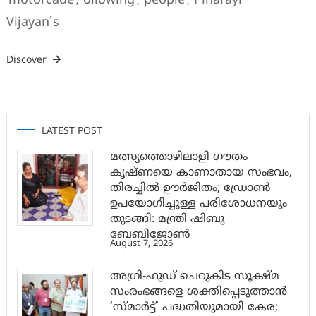
motorcade
ollowing
people
Pinarayi
,
,
,
Vijayan's
Discover
LATEST POST
മത്സ്യത്തൊഴിലാളി ഗൗതം
കൃഷ്ണയെ കാണാതായ സംഭവം,
തിരച്ചിൽ ഊർജിതം; ഡ്രോണ്‍
ഉപയോഗിച്ചുള്ള പരിശോധനയും
തുടങ്ങി: മന്ത്രി ഷിബു
ബേബിജോണ്‍
August 7, 2026
അഗ്രി-ഫുഡ് ചെറുകിട സൂക്ഷ്മ
സംരംഭങ്ങളെ ശക്തിപ്പെടുത്താന്‍
‘സ്മാര്‍ട്ട്’ പദ്ധതിയുമായി കേര;