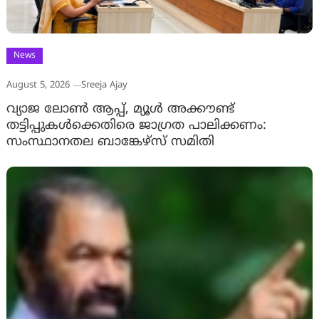
News
August 5, 2026
Sreeja Ajay
വ്യാജ ലോൺ ആപ്പ്, മ്യൂൾ അക്കൗണ്ട്
തട്ടിപ്പുകൾക്കെതിരെ ജാ​ഗ്രത പാലിക്കണം:
സംസ്ഥാനതല ബാങ്കേഴ്സ് സമിതി