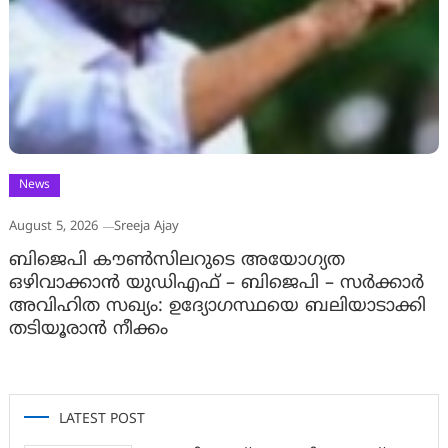
News
August 5, 2026
Sreeja Ajay
ബിജെപി കൗൺസിലറുടെ അയോഗ്യത
ഒഴിവാക്കാൻ യുഡിഎഫ് – ബിജെപി – സർക്കാർ
അവിഹിത സഖ്യം: ഉദ്യോഗസ്ഥയെ ബലിയാടാക്കി
തടിയൂരാൻ നീക്കം
LATEST POST