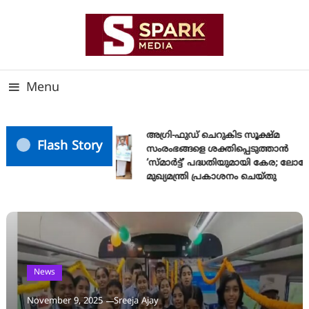
Skip
To
Content
സത്യത്തിന്റെ ജ്വാല വാർത്തയുടെ ലക്ഷ്യം
SPARK MEDIA
Menu
അഗ്രി-ഫുഡ് ചെറുകിട സൂക്ഷ്മ
Flash Story
സംരംഭങ്ങളെ ശക്തിപ്പെടുത്താന്‍
‘സ്മാര്‍ട്ട്’ പദ്ധതിയുമായി കേര; ലോഗ
മുഖ്യമന്ത്രി പ്രകാശനം ചെയ്തു
News
November 9, 2025
Sreeja Ajay