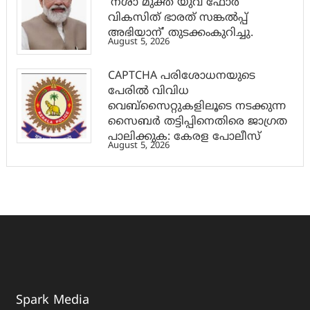
‘നശാ മുക്ത് യുവ ഫോർ
വികസിത് ഭാരത് സങ്കൽപ്പ്
അഭിയാന്’ തുടക്കംകുറിച്ചു.
August 5, 2026
CAPTCHA പരിശോധനയുടെ
പേരില്‍ വിവിധ
വെബ്സൈറ്റുകളിലൂടെ നടക്കുന്ന
സൈബര്‍ തട്ടിപ്പിനെതിരെ ജാഗ്രത
പാലിക്കുക: കേരള പോലീസ്
August 5, 2026
Spark Media