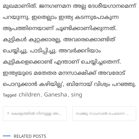
മുഖമാണിത്. ജനഗണമന അല്ല ദേശീയഗാനമെന്ന്
പറയുന്നു. ഇതെല്ലാം ഇന്ത്യ കടന്നുപോകുന്ന
ആപത്തിനെയാണ് ചൂണ്ടിക്കാണിക്കുന്നത്.
കുട്ടികള്‍ കുറ്റക്കാരല്ല, അവരെക്കൊണ്ടിത്
ചെയ്യിച്ചു. പാടിപ്പിച്ചു. അവര്‍ക്കറിയാം
കുട്ടികളെക്കൊണ്ട് എന്താണ് ചെയ്യിച്ചതെന്ന്.
ഇന്ത്യയുടെ മതേതര മനസാക്ഷിക്ക് അവരോട്
പൊറുക്കാന്‍ കഴിയില്ല’, ബിനോയ് വിശ്വം പറഞ്ഞു.
children
Ganesha
sing
Tagged
,
,
Post
കേരളത്തിൽ നിന്നുള്ള അന്തര്‍ സംസ്ഥാന സ്വകാര്യ ബസുകള്‍ നാളെ മുതൽ സര്‍വീസ് നിര്‍ത്തിവെക്കുന്നു.
സഞ്ജു സാംസണ്‍ ചെന്നൈ സൂപ്പര്‍ കിംഗ്‌സിലേക്ക്; ജഡേജയേയും സാം കരനേയും രാജസ്ഥാന് കൈ മാറും
navigation
RELATED POSTS