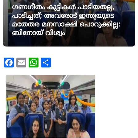
ഗണഗീതം കുട്ടികൾ പാടിയതല്ല,
പാടിച്ചത്; അവരോട് ഇന്ത്യയുടെ
മതേതര മനസാക്ഷി പൊറുക്കില്ല:
ബിനോയ് വിശ്വം
Facebook
Email
WhatsApp
Share