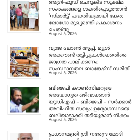
അഗ്രി-ഫുഡ് ചെറുകിട സൂക്ഷ്മ
സംരംഭങ്ങളെ ശക്തിപ്പെടുത്താന്‍
‘സ്മാര്‍ട്ട്’ പദ്ധതിയുമായി കേര;
ലോഗോ മുഖ്യമന്ത്രി പ്രകാശനം
ചെയ്തു
August 5, 2026
വ്യാജ ലോൺ ആപ്പ്, മ്യൂൾ
അക്കൗണ്ട് തട്ടിപ്പുകൾക്കെതിരെ
ജാ​ഗ്രത പാലിക്കണം:
സംസ്ഥാനതല ബാങ്കേഴ്സ് സമിതി
August 5, 2026
ബിജെപി കൗൺസിലറുടെ
അയോഗ്യത ഒഴിവാക്കാൻ
യുഡിഎഫ് – ബിജെപി – സർക്കാർ
അവിഹിത സഖ്യം: ഉദ്യോഗസ്ഥയെ
ബലിയാടാക്കി തടിയൂരാൻ നീക്കം
August 5, 2026
പ്രധാനമന്ത്രി ശ്രീ നരേന്ദ്ര മോദി