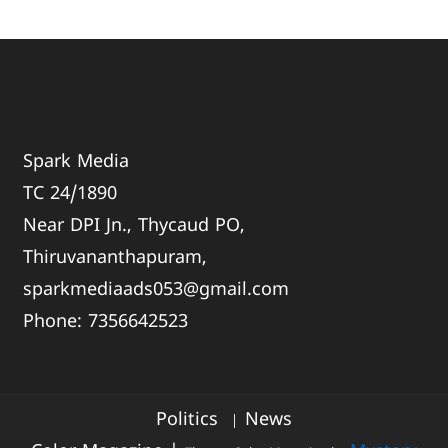
Spark Media
TC 24/1890
Near DPI Jn., Thycaud PO,
Thiruvananthapuram,
sparkmediaads053@gmail.com
Phone:
735664
2523
Politics
News