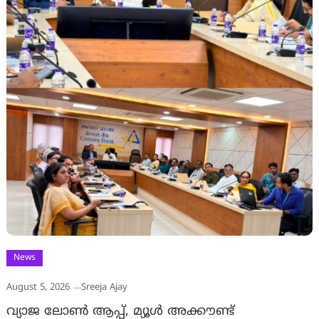
News
August 5, 2026
Sreeja Ajay
വ്യാജ ലോൺ ആപ്പ്, മ്യൂൾ അക്കൗണ്ട്