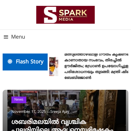
Skip
To
Content
സത്യത്തിന്റെ ജ്വാല വാർത്തയുടെ ലക്ഷ്യം
SPARK MEDIA
Menu
മത്സ്യത്തൊഴിലാളി ഗൗതം കൃഷ്ണയ
കാണാതായ സംഭവം, തിരച്ചിൽ
Flash Story
ഊർജിതം; ഡ്രോണ്‍ ഉപയോഗിച്ചുള്ള
പരിശോധനയും തുടങ്ങി: മന്ത്രി ഷിബു
ബേബിജോണ്‍
News
November 17, 2025
Sreeja Ajay
ശബരിമലയിൽ വൃശ്ചിക
പുലരിയിലെ ആദ്യ നെയ്യഭിഷേകം