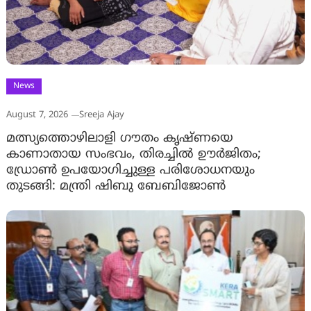
News
August 7, 2026
Sreeja Ajay
മത്സ്യത്തൊഴിലാളി ഗൗതം കൃഷ്ണയെ
കാണാതായ സംഭവം, തിരച്ചിൽ ഊർജിതം;
ഡ്രോണ്‍ ഉപയോഗിച്ചുള്ള പരിശോധനയും
തുടങ്ങി: മന്ത്രി ഷിബു ബേബിജോണ്‍