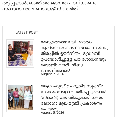
തട്ടിപ്പുകൾക്കെതിരെ ജാ​ഗ്രത പാലിക്കണം:
സംസ്ഥാനതല ബാങ്കേഴ്സ് സമിതി
LATEST POST
മത്സ്യത്തൊഴിലാളി ഗൗതം
കൃഷ്ണയെ കാണാതായ സംഭവം,
തിരച്ചിൽ ഊർജിതം; ഡ്രോണ്‍
ഉപയോഗിച്ചുള്ള പരിശോധനയും
തുടങ്ങി: മന്ത്രി ഷിബു
ബേബിജോണ്‍
August 7, 2026
അഗ്രി-ഫുഡ് ചെറുകിട സൂക്ഷ്മ
സംരംഭങ്ങളെ ശക്തിപ്പെടുത്താന്‍
‘സ്മാര്‍ട്ട്’ പദ്ധതിയുമായി കേര;
ലോഗോ മുഖ്യമന്ത്രി പ്രകാശനം
ചെയ്തു
August 5, 2026