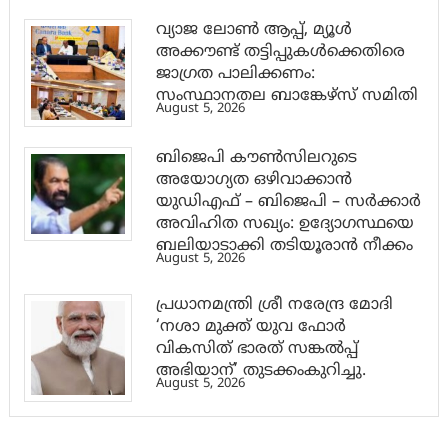
വ്യാജ ലോൺ ആപ്പ്, മ്യൂൾ
അക്കൗണ്ട് തട്ടിപ്പുകൾക്കെതിരെ
ജാ​ഗ്രത പാലിക്കണം:
സംസ്ഥാനതല ബാങ്കേഴ്സ് സമിതി
August 5, 2026
ബിജെപി കൗൺസിലറുടെ
അയോഗ്യത ഒഴിവാക്കാൻ
യുഡിഎഫ് – ബിജെപി – സർക്കാർ
അവിഹിത സഖ്യം: ഉദ്യോഗസ്ഥയെ
ബലിയാടാക്കി തടിയൂരാൻ നീക്കം
August 5, 2026
പ്രധാനമന്ത്രി ശ്രീ നരേന്ദ്ര മോദി
‘നശാ മുക്ത് യുവ ഫോർ
വികസിത് ഭാരത് സങ്കൽപ്പ്
അഭിയാന്’ തുടക്കംകുറിച്ചു.
August 5, 2026