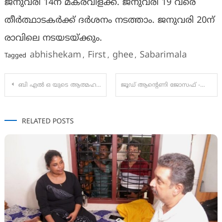
ജനുവരി 14ന് മകരവിളക്ക്. ജനുവരി 19 വരെ
തീര്‍ത്ഥാടകർക്ക് ദർശനം നടത്താം. ജനുവരി 20ന്
രാവിലെ നടയടയ്ക്കും.
abhishekam
First
ghee
Sabarimala
Tagged
,
,
,
Post
ബി എൽ ഒ യുടെ ആത്മഹത്യയിൽ പ്രതിഷേധ മാർച്ച്‌ :
ജൂഡ് ആൻ്റെണി ജോസഫ് -വിസ്മയാ മോഹൻലാൽ- ചിത്രം”തുടക്കം”ചിത്രീകരണം ആരംഭിച്ചു:
navigation
RELATED POSTS