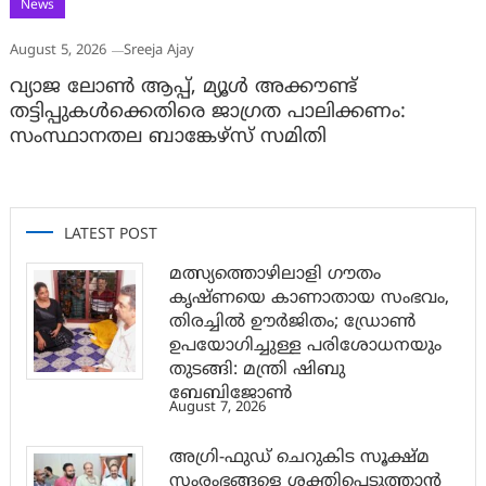
News
August 5, 2026
Sreeja Ajay
വ്യാജ ലോൺ ആപ്പ്, മ്യൂൾ അക്കൗണ്ട്
തട്ടിപ്പുകൾക്കെതിരെ ജാ​ഗ്രത പാലിക്കണം:
സംസ്ഥാനതല ബാങ്കേഴ്സ് സമിതി
LATEST POST
മത്സ്യത്തൊഴിലാളി ഗൗതം
കൃഷ്ണയെ കാണാതായ സംഭവം,
തിരച്ചിൽ ഊർജിതം; ഡ്രോണ്‍
ഉപയോഗിച്ചുള്ള പരിശോധനയും
തുടങ്ങി: മന്ത്രി ഷിബു
ബേബിജോണ്‍
August 7, 2026
അഗ്രി-ഫുഡ് ചെറുകിട സൂക്ഷ്മ
സംരംഭങ്ങളെ ശക്തിപ്പെടുത്താന്‍