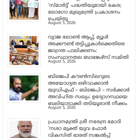
‘സ്മാര്‍ട്ട്’ പദ്ധതിയുമായി കേര;
ലോഗോ മുഖ്യമന്ത്രി പ്രകാശനം
ചെയ്തു
August 5, 2026
വ്യാജ ലോൺ ആപ്പ്, മ്യൂൾ
അക്കൗണ്ട് തട്ടിപ്പുകൾക്കെതിരെ
ജാ​ഗ്രത പാലിക്കണം:
സംസ്ഥാനതല ബാങ്കേഴ്സ് സമിതി
August 5, 2026
ബിജെപി കൗൺസിലറുടെ
അയോഗ്യത ഒഴിവാക്കാൻ
യുഡിഎഫ് – ബിജെപി – സർക്കാർ
അവിഹിത സഖ്യം: ഉദ്യോഗസ്ഥയെ
ബലിയാടാക്കി തടിയൂരാൻ നീക്കം
August 5, 2026
പ്രധാനമന്ത്രി ശ്രീ നരേന്ദ്ര മോദി
‘നശാ മുക്ത് യുവ ഫോർ
വികസിത് ഭാരത് സങ്കൽപ്പ്