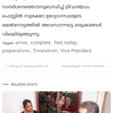
സന്ദര്‍ശനത്തോടനുബന്ധിച്ച് ട്രിവാന്‍ഡ്രം
ഫെസ്റ്റില്‍ സുരക്ഷാ ഉദ്യോഗസ്ഥരുടെ
മേല്‍നോട്ടത്തില്‍ അവസാനഘട്ട ഒരുക്കങ്ങള്‍
വിലയിരുത്തുന്നു.
arrive
complete
Fest today;
Tagged
,
,
preparations
Trivandrum
Vice President
,
,
Post
ബിഎ.സ് ബാലചന്ദ്രൻ രചിച്ച എ.കെ. ആൻ്റണിയുടെ ജീവചരിത്രം അദ്ദേഹത്തിനു നൽകി ചെറിയാൻ ഫിലിപ്പ് പ്രകാശനം ചെയ്യുന്നു
മകരവിളക്ക്: സന്നിധാനത്തെ ആഴി ശുചീകരിച്ചു
navigation
RELATED POSTS