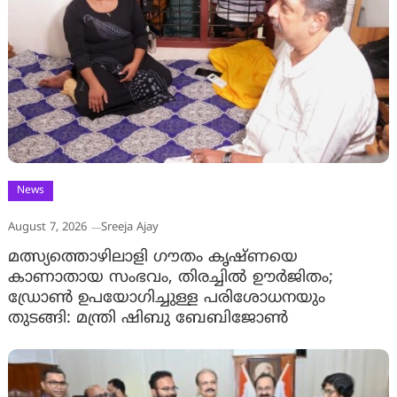
News
August 7, 2026
Sreeja Ajay
മത്സ്യത്തൊഴിലാളി ഗൗതം കൃഷ്ണയെ
കാണാതായ സംഭവം, തിരച്ചിൽ ഊർജിതം;
ഡ്രോണ്‍ ഉപയോഗിച്ചുള്ള പരിശോധനയും
തുടങ്ങി: മന്ത്രി ഷിബു ബേബിജോണ്‍