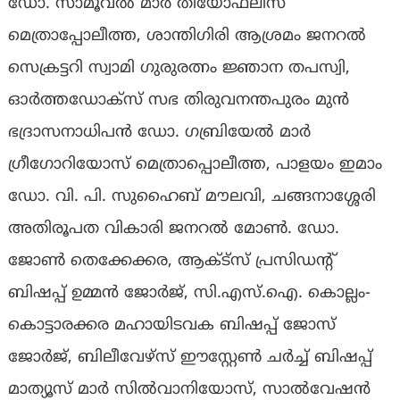
ഡോ. സാമൂവല്‍ മാര്‍ തിയോഫലിസ്
മെത്രാപ്പോലീത്ത, ശാന്തിഗിരി ആശ്രമം ജനറല്‍
സെക്രട്ടറി സ്വാമി ഗുരുരത്നം ജ്ഞാന തപസ്വി,
ഓര്‍ത്തഡോക്‌സ് സഭ തിരുവനന്തപുരം മുന്‍
ഭദ്രാസനാധിപന്‍ ഡോ. ഗബ്രിയേൽ മാർ
ഗ്രീഗോറിയോസ് മെത്രാപ്പൊലീത്ത, പാളയം ഇമാം
ഡോ. വി. പി. സുഹൈബ് മൗലവി, ചങ്ങനാശ്ശേരി
അതിരൂപത വികാരി ജനറല്‍ മോണ്‍. ഡോ.
ജോണ്‍ തെക്കേക്കര, ആക്ട്സ് പ്രസിഡന്റ്
ബിഷപ്പ് ഉമ്മന്‍ ജോര്‍ജ്, സി.എസ്.ഐ. കൊല്ലം-
കൊട്ടാരക്കര മഹായിടവക ബിഷപ്പ് ജോസ്
ജോര്‍ജ്, ബിലീവേഴ്സ് ഈസ്റ്റേണ്‍ ചര്‍ച്ച് ബിഷപ്പ്
മാത്യൂസ് മാര്‍ സില്‍വാനിയോസ്, സാല്‍വേഷന്‍