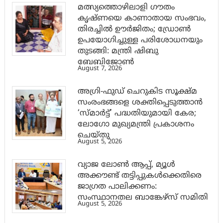
മത്സ്യത്തൊഴിലാളി ഗൗതം
കൃഷ്ണയെ കാണാതായ സംഭവം,
തിരച്ചിൽ ഊർജിതം; ഡ്രോണ്‍
ഉപയോഗിച്ചുള്ള പരിശോധനയും
തുടങ്ങി: മന്ത്രി ഷിബു
ബേബിജോണ്‍
August 7, 2026
അഗ്രി-ഫുഡ് ചെറുകിട സൂക്ഷ്മ
സംരംഭങ്ങളെ ശക്തിപ്പെടുത്താന്‍
‘സ്മാര്‍ട്ട്’ പദ്ധതിയുമായി കേര;
ലോഗോ മുഖ്യമന്ത്രി പ്രകാശനം
ചെയ്തു
August 5, 2026
വ്യാജ ലോൺ ആപ്പ്, മ്യൂൾ
അക്കൗണ്ട് തട്ടിപ്പുകൾക്കെതിരെ
ജാ​ഗ്രത പാലിക്കണം:
സംസ്ഥാനതല ബാങ്കേഴ്സ് സമിതി
August 5, 2026