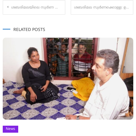
Post
ശബരിമലയിലെ സ്വര്‍ണ മോഷണ കേസ് : തെളിവുകള്‍ പൂര്‍ണമായും ശേഖരിച്ച ശേഷം പ്രതികളുടെ അറസ്റ്റിലേക്ക് കടക്കും
ശബരിമല സ്വര്‍ണക്കൊള്ള: ഉണ്ണികൃഷ്ണന്‍ പോറ്റി കസ്റ്റഡിയില്‍;രഹസ്യകേന്ദ്രത്തിൽ പ്രത്യേകസംഘം ചോദ്യം ചെയ്യുന്നു
navigation
RELATED POSTS
News