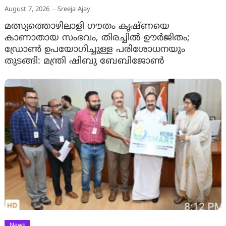
August 7, 2026
Sreeja Ajay
മത്സ്യത്തൊഴിലാളി ഗൗതം കൃഷ്ണയെ
കാണാതായ സംഭവം, തിരച്ചിൽ ഊർജിതം;
ഡ്രോണ്‍ ഉപയോഗിച്ചുള്ള പരിശോധനയും
തുടങ്ങി: മന്ത്രി ഷിബു ബേബിജോണ്‍
News