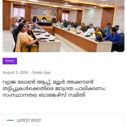
News
August 5, 2026
Sreeja Ajay
വ്യാജ ലോൺ ആപ്പ്, മ്യൂൾ അക്കൗണ്ട്
തട്ടിപ്പുകൾക്കെതിരെ ജാ​ഗ്രത പാലിക്കണം:
സംസ്ഥാനതല ബാങ്കേഴ്സ് സമിതി
LATEST POST