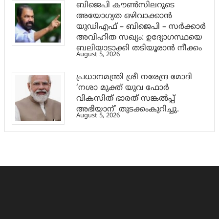
ബിജെപി കൗൺസിലറുടെ
അയോഗ്യത ഒഴിവാക്കാൻ
യുഡിഎഫ് – ബിജെപി – സർക്കാർ
അവിഹിത സഖ്യം: ഉദ്യോഗസ്ഥയെ
ബലിയാടാക്കി തടിയൂരാൻ നീക്കം
August 5, 2026
പ്രധാനമന്ത്രി ശ്രീ നരേന്ദ്ര മോദി
‘നശാ മുക്ത് യുവ ഫോർ
വികസിത് ഭാരത് സങ്കൽപ്പ്
അഭിയാന്’ തുടക്കംകുറിച്ചു.
August 5, 2026