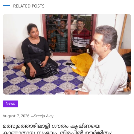
RELATED POSTS
News
August 7, 2026
Sreeja Ajay
മത്സ്യത്തൊഴിലാളി ഗൗതം കൃഷ്ണയെ
കാണാതായ സംഭവം, തിരച്ചിൽ ഊർജിതം;