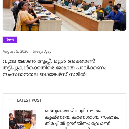
News
August 5, 2026
Sreeja Ajay
വ്യാജ ലോൺ ആപ്പ്, മ്യൂൾ അക്കൗണ്ട്
തട്ടിപ്പുകൾക്കെതിരെ ജാ​ഗ്രത പാലിക്കണം:
സംസ്ഥാനതല ബാങ്കേഴ്സ് സമിതി
LATEST POST
മത്സ്യത്തൊഴിലാളി ഗൗതം
കൃഷ്ണയെ കാണാതായ സംഭവം,
തിരച്ചിൽ ഊർജിതം; ഡ്രോണ്‍