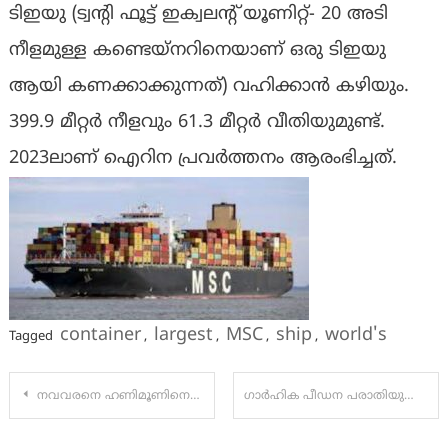
ടിഇയു (ട്വന്റി ഫൂട്ട് ഇക്വലന്റ് യൂണിറ്റ്- 20 അടി
നീളമുള്ള കണ്ടെയ്നറിനെയാണ് ഒരു ടിഇയു
ആയി കണക്കാക്കുന്നത്‌) വഹിക്കാൻ കഴിയും.
399.9 മീറ്റർ നീളവും 61.3 മീറ്റർ വീതിയുമുണ്ട്.
2023ലാണ് ഐറിന പ്രവർത്തനം ആരംഭിച്ചത്.
container
largest
MSC
ship
world's
Tagged
,
,
,
,
Post
നവവരനെ ഹണിമൂണിനെന്ന് പറഞ്ഞ് മേഘാലയയിൽ കൊണ്ട് പോയി കൊലപ്പെടുത്തി; ഭാര്യയും കാമുകനും പിടിയിൽ
ഗാര്‍ഹിക പീഡന പരാതിയുമായി എത്തുന്നവര്‍ക്ക് തുടര്‍പിന്തുണ ഉറപ്പാക്കുന്നതിന് പ്രത്യേക സെല്‍: മന്ത്രി വീണാ ജോര്‍ജ്
navigation