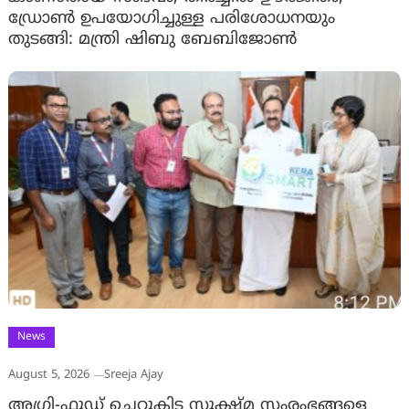
ഡ്രോണ്‍ ഉപയോഗിച്ചുള്ള പരിശോധനയും
തുടങ്ങി: മന്ത്രി ഷിബു ബേബിജോണ്‍
News
August 5, 2026
Sreeja Ajay
അഗ്രി-ഫുഡ് ചെറുകിട സൂക്ഷ്മ സംരംഭങ്ങളെ