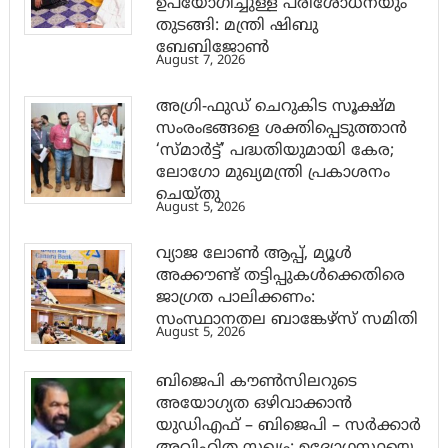
ഉപയോഗിച്ചുള്ള പരിശോധനയും
തുടങ്ങി: മന്ത്രി ഷിബു
ബേബിജോണ്‍
August 7, 2026
അഗ്രി-ഫുഡ് ചെറുകിട സൂക്ഷ്മ
സംരംഭങ്ങളെ ശക്തിപ്പെടുത്താന്‍
‘സ്മാര്‍ട്ട്’ പദ്ധതിയുമായി കേര;
ലോഗോ മുഖ്യമന്ത്രി പ്രകാശനം
ചെയ്തു
August 5, 2026
വ്യാജ ലോൺ ആപ്പ്, മ്യൂൾ
അക്കൗണ്ട് തട്ടിപ്പുകൾക്കെതിരെ
ജാ​ഗ്രത പാലിക്കണം:
സംസ്ഥാനതല ബാങ്കേഴ്സ് സമിതി
August 5, 2026
ബിജെപി കൗൺസിലറുടെ
അയോഗ്യത ഒഴിവാക്കാൻ
യുഡിഎഫ് – ബിജെപി – സർക്കാർ
അവിഹിത സഖ്യം: ഉദ്യോഗസ്ഥയെ