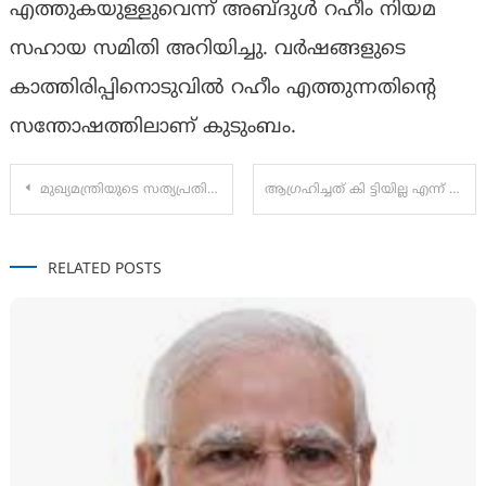
എത്തുകയുള്ളുവെന്ന് അബ്ദുൾ റഹീം നിയമ
സഹായ സമിതി അറിയിച്ചു. വർഷങ്ങളുടെ
കാത്തിരിപ്പിനൊടുവിൽ റഹീം എത്തുന്നതിന്റെ
സന്തോഷത്തിലാണ് കുടുംബം.
Post
മുഖ്യമന്ത്രിയുടെ സത്യപ്രതിജ്ഞ ചടങ്ങിൽ തമിഴ്നാട് മുഖ്യമന്ത്രി സി ജോസഫ് വിജയ്ക്ക് ക്ഷണം.
ആഗ്രഹിച്ചത് കി ട്ടിയില്ല എന്ന് വച്ച് പാര്‍ട്ടിയെ വിഷമത്തിലാക്കുക എന്നത് എന്റെ അജണ്ടയില്‍ ഇല്ല’; കെ സി വേണുഗോപാല്‍
navigation
RELATED POSTS