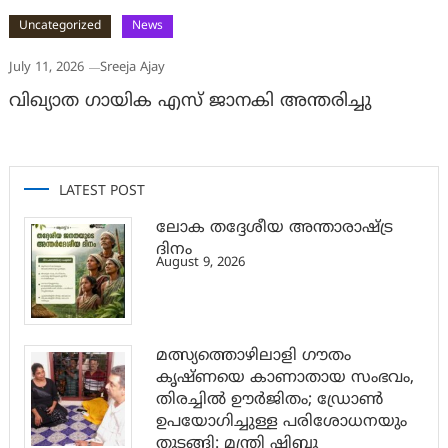
Uncategorized
News
July 11, 2026
Sreeja Ajay
വിഖ്യാത ഗായിക എസ് ജാനകി അന്തരിച്ചു
LATEST POST
ലോക തദ്ദേശീയ അന്താരാഷ്ട്ര
ദിനം
August 9, 2026
മത്സ്യത്തൊഴിലാളി ഗൗതം
കൃഷ്ണയെ കാണാതായ സംഭവം,
തിരച്ചിൽ ഊർജിതം; ഡ്രോണ്‍
ഉപയോഗിച്ചുള്ള പരിശോധനയും
തുടങ്ങി: മന്ത്രി ഷിബു