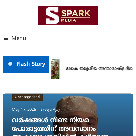
Skip
To
Content
സത്യത്തിന്റെ ജ്വാല വാർത്തയുടെ ലക്ഷ്യം
SPARK MEDIA
Menu
Flash Story
ലോക തദ്ദേശീയ അന്താരാഷ്ട്ര ദിനം
Uncategorized
May 17, 2026
Sreeja Ajay
വർഷങ്ങൾ നീണ്ട നിയമ
പോരാട്ടത്തിന് അവസാനം