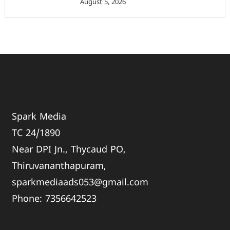
August 5, 2026
Spark Media
TC 24/1890
Near DPI Jn., Thycaud PO,
Thiruvananthapuram,
sparkmediaads053@gmail.com
Phone:
735664
2523