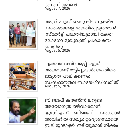
ബേബിജോണ്‍
August 7, 2026
അഗ്രി-ഫുഡ് ചെറുകിട സൂക്ഷ്മ
സംരംഭങ്ങളെ ശക്തിപ്പെടുത്താന്‍
‘സ്മാര്‍ട്ട്’ പദ്ധതിയുമായി കേര;
ലോഗോ മുഖ്യമന്ത്രി പ്രകാശനം
ചെയ്തു
August 5, 2026
വ്യാജ ലോൺ ആപ്പ്, മ്യൂൾ
അക്കൗണ്ട് തട്ടിപ്പുകൾക്കെതിരെ
ജാ​ഗ്രത പാലിക്കണം:
സംസ്ഥാനതല ബാങ്കേഴ്സ് സമിതി
August 5, 2026
ബിജെപി കൗൺസിലറുടെ
അയോഗ്യത ഒഴിവാക്കാൻ
യുഡിഎഫ് – ബിജെപി – സർക്കാർ
അവിഹിത സഖ്യം: ഉദ്യോഗസ്ഥയെ
ബലിയാടാക്കി തടിയൂരാൻ നീക്കം