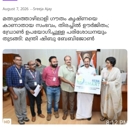
August 7, 2026
Sreeja Ajay
മത്സ്യത്തൊഴിലാളി ഗൗതം കൃഷ്ണയെ
കാണാതായ സംഭവം, തിരച്ചിൽ ഊർജിതം;
ഡ്രോണ്‍ ഉപയോഗിച്ചുള്ള പരിശോധനയും
തുടങ്ങി: മന്ത്രി ഷിബു ബേബിജോണ്‍