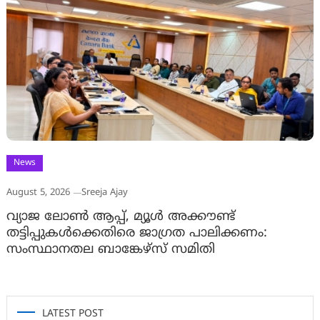
News
August 5, 2026
Sreeja Ajay
വ്യാജ ലോൺ ആപ്പ്, മ്യൂൾ അക്കൗണ്ട്
തട്ടിപ്പുകൾക്കെതിരെ ജാ​ഗ്രത പാലിക്കണം:
സംസ്ഥാനതല ബാങ്കേഴ്സ് സമിതി
LATEST POST