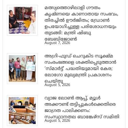
മത്സ്യത്തൊഴിലാളി ഗൗതം
കൃഷ്ണയെ കാണാതായ സംഭവം,
തിരച്ചിൽ ഊർജിതം; ഡ്രോണ്‍
ഉപയോഗിച്ചുള്ള പരിശോധനയും
തുടങ്ങി: മന്ത്രി ഷിബു
ബേബിജോണ്‍
August 7, 2026
അഗ്രി-ഫുഡ് ചെറുകിട സൂക്ഷ്മ
സംരംഭങ്ങളെ ശക്തിപ്പെടുത്താന്‍
‘സ്മാര്‍ട്ട്’ പദ്ധതിയുമായി കേര;
ലോഗോ മുഖ്യമന്ത്രി പ്രകാശനം
ചെയ്തു
August 5, 2026
വ്യാജ ലോൺ ആപ്പ്, മ്യൂൾ
അക്കൗണ്ട് തട്ടിപ്പുകൾക്കെതിരെ
ജാ​ഗ്രത പാലിക്കണം:
സംസ്ഥാനതല ബാങ്കേഴ്സ് സമിതി
August 5, 2026