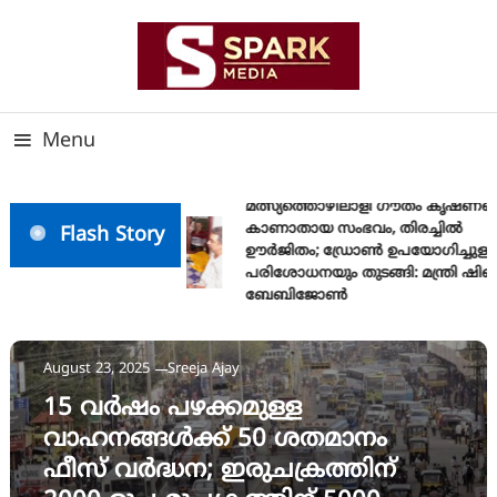
Skip
To
Content
സത്യത്തിന്റെ ജ്വാല വാർത്തയുടെ ലക്ഷ്യം
SPARK MEDIA
Menu
മത്സ്യത്തൊഴിലാളി ഗൗതം കൃഷ്ണയ
കാണാതായ സംഭവം, തിരച്ചിൽ
Flash Story
ഊർജിതം; ഡ്രോണ്‍ ഉപയോഗിച്ചുള്ള
പരിശോധനയും തുടങ്ങി: മന്ത്രി ഷിബു
ബേബിജോണ്‍
News
August 23, 2025
Sreeja Ajay
15 വര്‍ഷം പഴക്കമുള്ള
വാഹനങ്ങൾക്ക് 50 ശതമാനം
ഫീസ് വര്‍ദ്ധന; ഇരുചക്രത്തിന്