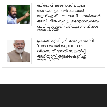
ബിജെപി കൗൺസിലറുടെ
അയോഗ്യത ഒഴിവാക്കാൻ
യുഡിഎഫ് – ബിജെപി – സർക്കാർ
അവിഹിത സഖ്യം: ഉദ്യോഗസ്ഥയെ
ബലിയാടാക്കി തടിയൂരാൻ നീക്കം
August 5, 2026
പ്രധാനമന്ത്രി ശ്രീ നരേന്ദ്ര മോദി
‘നശാ മുക്ത് യുവ ഫോർ
വികസിത് ഭാരത് സങ്കൽപ്പ്
അഭിയാന്’ തുടക്കംകുറിച്ചു.
August 5, 2026