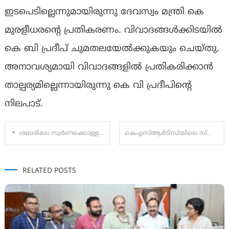
ഇടപെടില്ലെന്നുമായിരുന്നു ദേവസ്വം മന്ത്രി കെ
മുരളീധരന്റെ പ്രതികരണം. വിവാദങ്ങള്‍ക്കിടയില്‍
കെ ബി പ്രദീപ് ചുമതലയേല്‍ക്കുകയും ചെയ്തു.
അനാവശ്യമായി വിവാദങ്ങളില്‍ പ്രതികരിക്കാന്‍
താല്പര്യമില്ലെന്നായിരുന്നു കെ വി പ്രദീപിന്റെ
നിലപാട്.
Post
ശബരിമല സ്വര്‍ണക്കൊള്ള കേസ് പ്രതി മുരാരി ബാബു അന്തരിച്ചു; അര്‍ബുദ ബാധിതനായി ചികിത്സയിലായിരുന്നു
കെഎസ്ആർടിസിയിലെ സ്ത്രീകളുടെ സൗജന്യ യാത്ര വളയം പിടിച്ചു സാരഥിയാകാൻ പോകുന്നത് പെരുമ്പാവൂർ ഡിപ്പോയിലെ വനിതാ ഡ്രൈവർ ഷീല..
navigation
RELATED POSTS