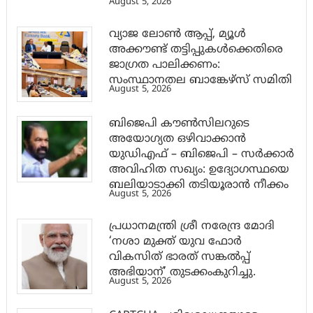
August 5, 2026
വ്യാജ ലോൺ ആപ്പ്, മ്യൂൾ
അക്കൗണ്ട് തട്ടിപ്പുകൾക്കെതിരെ
ജാ​ഗ്രത പാലിക്കണം:
സംസ്ഥാനതല ബാങ്കേഴ്സ് സമിതി
August 5, 2026
ബിജെപി കൗൺസിലറുടെ
അയോഗ്യത ഒഴിവാക്കാൻ
യുഡിഎഫ് – ബിജെപി – സർക്കാർ
അവിഹിത സഖ്യം: ഉദ്യോഗസ്ഥയെ
ബലിയാടാക്കി തടിയൂരാൻ നീക്കം
August 5, 2026
പ്രധാനമന്ത്രി ശ്രീ നരേന്ദ്ര മോദി
‘നശാ മുക്ത് യുവ ഫോർ
വികസിത് ഭാരത് സങ്കൽപ്പ്
അഭിയാന്’ തുടക്കംകുറിച്ചു.
August 5, 2026