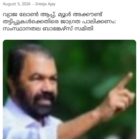
August 5, 2026
Sreeja Ajay
വ്യാജ ലോൺ ആപ്പ്, മ്യൂൾ അക്കൗണ്ട്
തട്ടിപ്പുകൾക്കെതിരെ ജാ​ഗ്രത പാലിക്കണം:
സംസ്ഥാനതല ബാങ്കേഴ്സ് സമിതി