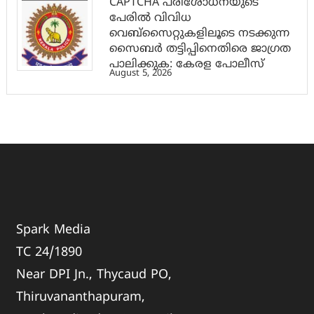
CAPTCHA പരിശോധനയുടെ
പേരില്‍ വിവിധ
വെബ്സൈറ്റുകളിലൂടെ നടക്കുന്ന
സൈബര്‍ തട്ടിപ്പിനെതിരെ ജാഗ്രത
പാലിക്കുക: കേരള പോലീസ്
August 5, 2026
Spark Media
TC 24/1890
Near DPI Jn., Thycaud PO,
Thiruvananthapuram,