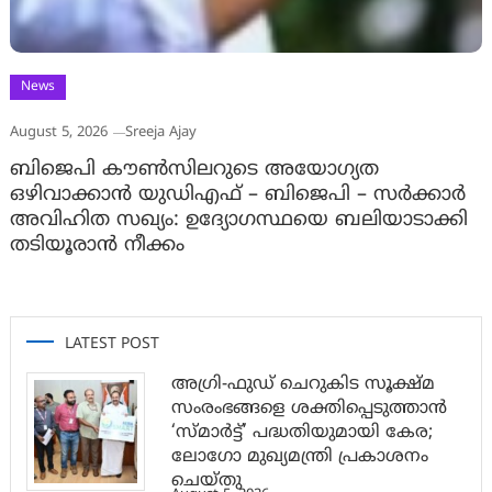
News
August 5, 2026
Sreeja Ajay
ബിജെപി കൗൺസിലറുടെ അയോഗ്യത
ഒഴിവാക്കാൻ യുഡിഎഫ് – ബിജെപി – സർക്കാർ
അവിഹിത സഖ്യം: ഉദ്യോഗസ്ഥയെ ബലിയാടാക്കി
തടിയൂരാൻ നീക്കം
LATEST POST
അഗ്രി-ഫുഡ് ചെറുകിട സൂക്ഷ്മ
സംരംഭങ്ങളെ ശക്തിപ്പെടുത്താന്‍
‘സ്മാര്‍ട്ട്’ പദ്ധതിയുമായി കേര;
ലോഗോ മുഖ്യമന്ത്രി പ്രകാശനം
ചെയ്തു