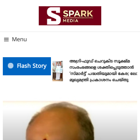
Skip
To
Content
സത്യത്തിന്റെ ജ്വാല വാർത്തയുടെ ലക്ഷ്യം
SPARK MEDIA
Menu
അഗ്രി-ഫുഡ് ചെറുകിട സൂക്ഷ്മ
Flash Story
സംരംഭങ്ങളെ ശക്തിപ്പെടുത്താന്‍
‘സ്മാര്‍ട്ട്’ പദ്ധതിയുമായി കേര; ല
മുഖ്യമന്ത്രി പ്രകാശനം ചെയ്തു