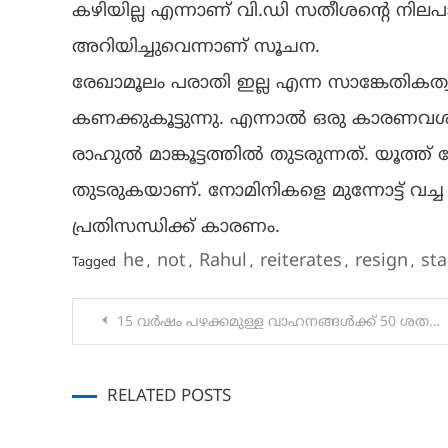
കഴിയില്ല എന്നാണ് വി.ഡി സതീശൻ്റെ നിലപ
അറിയിച്ചുവെന്നാണ് സൂചന.
രേഖാമൂലം പരാതി ഇല്ല എന്ന സാങ്കേതികത്വ
കണക്കുകൂട്ടുന്നു. എന്നാൽ ഒരു കാരണവശാ
രാഹുൽ മാങ്കൂട്ടത്തിൽ തുടരുന്നത്. യൂത്
തുടരുകയാണ്. നോമിനികളെ മുന്നോട്ട് വച്ച
പ്രതിസന്ധിക്ക് കാരണം.
he
not
Rahul
reiterates
resign
st
Tagged
,
,
,
,
,
Post
15 വര്‍ഷം പഴക്കമുള്ള വാഹനങ്ങൾക്ക് 50 ശതമാനം ഫീസ് വര്‍ദ്ധന; ഇരുചക്രത്തിന് 2000 രൂപ മുച്ചക്രത്തിന് 5000, കാറിന് 10000
navigation
RELATED POSTS