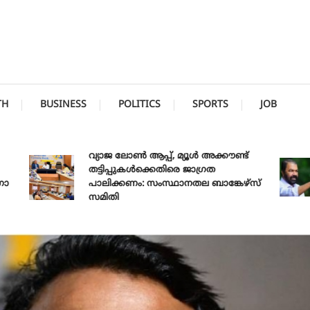
TH
BUSINESS
POLITICS
SPORTS
JOB
വ്യാജ ലോൺ ആപ്പ്, മ്യൂൾ അക്കൗണ്ട്
തട്ടിപ്പുകൾക്കെതിരെ ജാ​ഗ്രത
പാലിക്കണം: സംസ്ഥാനതല ബാങ്കേഴ്സ്
സമിതി