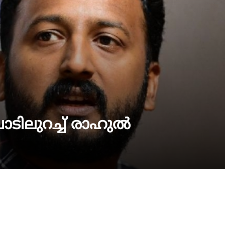
പാടിലുറച്ച് രാഹുൽ