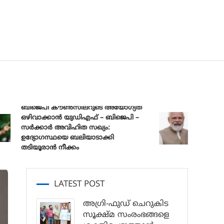
ബിജെപി കൗൺസിലറുടെ അയോഗ്യത
ഒഴിവാക്കാൻ യുഡിഎഫ് – ബിജെപി –
പ്രധാനമന്ത്
സർക്കാർ അവിഹിത സഖ്യം:
മുക്ത് യ
ഉദ്യോഗസ്ഥയെ ബലിയാടാക്കി
സങ്കൽപ്പ് 
തടിയൂരാൻ നീക്കം
LATEST POST
അഗ്രി-ഫുഡ് ചെറുകിട
സൂക്ഷ്മ സംരംഭങ്ങളെ