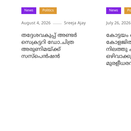
News
Politics
News
Po
August 4, 2026
Sreeja Ajay
July 26, 2026
തദ്ദേശവകുപ്പ് അണ്ടര്‍
കോട്ടയം 
സെക്രട്ടറി ഡോ.ചിത്ര
കോളജി
അരുണിമയ്ക്ക്
നിലത്തു 
സസ്‌പെന്‍ഷന്‍
ഒഴിവാക്കു
മുരളീധരന്