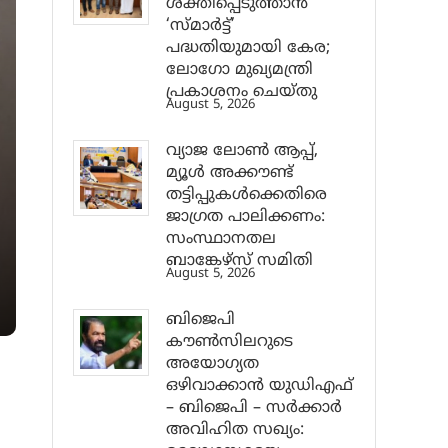
ശക്തിപ്പെടുത്താന്‍
‘സ്മാര്‍ട്ട്’
പദ്ധതിയുമായി കേര;
ലോഗോ മുഖ്യമന്ത്രി
പ്രകാശനം ചെയ്തു
August 5, 2026
വ്യാജ ലോൺ ആപ്പ്,
മ്യൂൾ അക്കൗണ്ട്
തട്ടിപ്പുകൾക്കെതിരെ
ജാ​ഗ്രത പാലിക്കണം:
സംസ്ഥാനതല
ബാങ്കേഴ്സ് സമിതി
August 5, 2026
ബിജെപി
കൗൺസിലറുടെ
അയോഗ്യത
ഒഴിവാക്കാൻ യുഡിഎഫ്
– ബിജെപി – സർക്കാർ
അവിഹിത സഖ്യം: