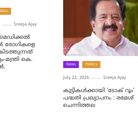
litics
Sreeja Ajay
മെഡിക്കല്‍
ൽ രോഗികളെ
കിടത്തുന്നത്
ം-മന്ത്രി കെ.
News
Politics
‍.
July 22, 2026
Sreeja Ajay
കുട്ടികൾക്കായി ‘ടോക് റൂം’
പദ്ധതി പ്രഖ്യാപനം : രമേശ്
ചെന്നിത്തല