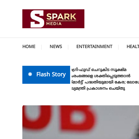
Skip
To
Content
സത്യത്തിന്റെ ജ്വാല വാർത്തയുടെ ലക്ഷ്യം
SPARK MEDIA
HOME
NEWS
ENTERTAINMENT
HEAL
അഗ്രി-ഫുഡ് ചെറുകിട സൂക്ഷ്മ
Flash Story
സംരംഭങ്ങളെ ശക്തിപ്പെടുത്താന്‍
‘സ്മാര്‍ട്ട്’ പദ്ധതിയുമായി കേര; ലോഗോ
മുഖ്യമന്ത്രി പ്രകാശനം ചെയ്തു