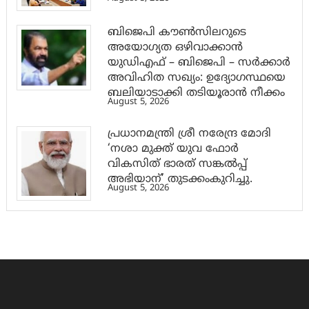
ബിജെപി കൗൺസിലറുടെ
അയോഗ്യത ഒഴിവാക്കാൻ
യുഡിഎഫ് – ബിജെപി – സർക്കാർ
അവിഹിത സഖ്യം: ഉദ്യോഗസ്ഥയെ
ബലിയാടാക്കി തടിയൂരാൻ നീക്കം
August 5, 2026
പ്രധാനമന്ത്രി ശ്രീ നരേന്ദ്ര മോദി
‘നശാ മുക്ത് യുവ ഫോർ
വികസിത് ഭാരത് സങ്കൽപ്പ്
അഭിയാന്’ തുടക്കംകുറിച്ചു.
August 5, 2026