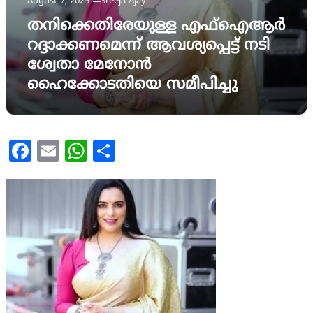
August 7, 2025
Sreeja Ajay
തനിക്കെതിരേയുള്ള എഫ്ഐആർ
റദ്ദാക്കണമെന്ന് ആവശ്യപ്പെട്ട് നടി
ശ്വേതാ മേനോൻ
ഹൈക്കോടതിയെ സമീപിച്ചു
Facebook
Email
WhatsApp
Share