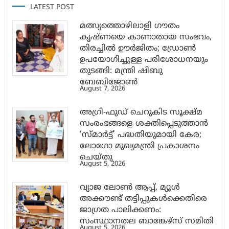
LATEST POST
മത്സ്യത്തൊഴിലാളി ഗൗതം
കൃഷ്ണയെ കാണാതായ സംഭവം,
തിരച്ചിൽ ഊർജിതം; ഡ്രോണ്‍
ഉപയോഗിച്ചുള്ള പരിശോധനയും
തുടങ്ങി: മന്ത്രി ഷിബു
ബേബിജോണ്‍
August 7, 2026
അഗ്രി-ഫുഡ് ചെറുകിട സൂക്ഷ്മ
സംരംഭങ്ങളെ ശക്തിപ്പെടുത്താന്‍
‘സ്മാര്‍ട്ട്’ പദ്ധതിയുമായി കേര;
ലോഗോ മുഖ്യമന്ത്രി പ്രകാശനം
ചെയ്തു
August 5, 2026
വ്യാജ ലോൺ ആപ്പ്, മ്യൂൾ
അക്കൗണ്ട് തട്ടിപ്പുകൾക്കെതിരെ
ജാ​ഗ്രത പാലിക്കണം:
സംസ്ഥാനതല ബാങ്കേഴ്സ് സമിതി
August 5, 2026