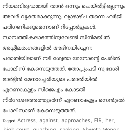
നിയമവിരുദ്ധമായി താൻ ഒന്നും ചെയ്തിട്ടില്ലെന്നും
അവർ വ്യക്തമാക്കുന്നു. വ്യാഴാഴ്ച തന്നെ ഹർജി
പരി​ഗണിക്കുമെന്നാണ് റിപ്പോർട്ടുകൾ.
സാമ്പത്തികലാഭത്തിനുവേണ്ടി സിനിമയിൽ
അശ്ലീലരംഗങ്ങളിൽ അഭിനയിച്ചെന്ന
പരാതിയിലാണ് നടി ശ്വേതാ മേനോൻ്റെ പേരിൽ
പോലീസ് കേസെടുത്തത്. തോപ്പുംപടി സ്വദേശി
മാർട്ടിൻ മേനാച്ചേരിയുടെ പരാതിയിൽ
എറണാകുളം സിജെഎം കോടതി
നിർദേശത്തെത്തുടർന്ന് എറണാകുളം സെൻട്രൽ
പോലീസാണ് കേസെടുത്തത്.
Actress
against
approaches
FIR
her
Tagged
,
,
,
,
,