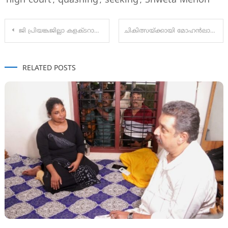
high court
quashing
seeking
Shweta Menon
,
,
,
Post
ജി പ്രിയങ്കജില്ലാ കളക്ടറായിഇന്ന് (7) ചുമതലയേൽക്കും
ചികിത്സയ്ക്കായി മോഹൻലാൽ നൽകിയ പണം ബാബുരാജ് അടിച്ചു മാറ്റി: സരിത നായർ
navigation
RELATED POSTS