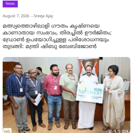
News
August 7, 2026
Sreeja Ajay
മത്സ്യത്തൊഴിലാളി ഗൗതം കൃഷ്ണയെ
കാണാതായ സംഭവം, തിരച്ചിൽ ഊർജിതം;
ഡ്രോണ്‍ ഉപയോഗിച്ചുള്ള പരിശോധനയും
തുടങ്ങി: മന്ത്രി ഷിബു ബേബിജോണ്‍