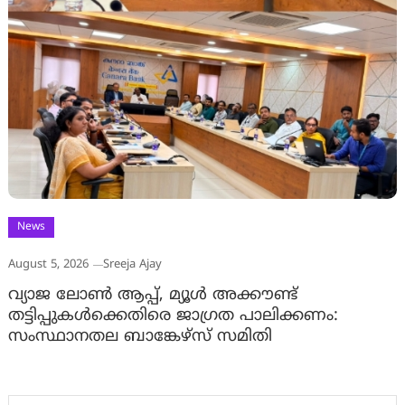
News
August 5, 2026
Sreeja Ajay
വ്യാജ ലോൺ ആപ്പ്, മ്യൂൾ അക്കൗണ്ട്
തട്ടിപ്പുകൾക്കെതിരെ ജാ​ഗ്രത പാലിക്കണം:
സംസ്ഥാനതല ബാങ്കേഴ്സ് സമിതി