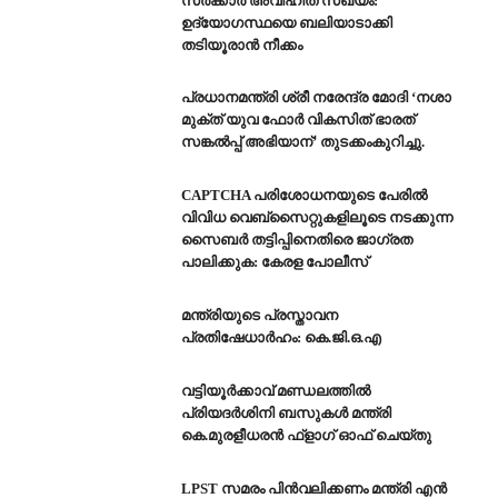
സർക്കാർ അവിഹിത സഖ്യം:
ഉദ്യോഗസ്ഥയെ ബലിയാടാക്കി
തടിയൂരാൻ നീക്കം
പ്രധാനമന്ത്രി ശ്രീ നരേന്ദ്ര മോദി ‘നശാ
മുക്ത് യുവ ഫോർ വികസിത് ഭാരത്
സങ്കൽപ്പ് അഭിയാന്’ തുടക്കംകുറിച്ചു.
CAPTCHA പരിശോധനയുടെ പേരില്‍
വിവിധ വെബ്സൈറ്റുകളിലൂടെ നടക്കുന്ന
സൈബര്‍ തട്ടിപ്പിനെതിരെ ജാഗ്രത
പാലിക്കുക: കേരള പോലീസ്
മന്ത്രിയുടെ പ്രസ്താവന
പ്രതിഷേധാർഹം: കെ.ജി.ഒ.എ
വട്ടിയൂർക്കാവ് മണ്ഡലത്തിൽ
പ്രിയദർശിനി ബസുകൾ മന്ത്രി
News
കെ.മുരളീധരൻ ഫ്‌ളാഗ് ഓഫ് ചെയ്തു
August 12, 2025
Sreeja Ajay
LPST സമരം പിൻവലിക്കണം മന്ത്രി എൻ