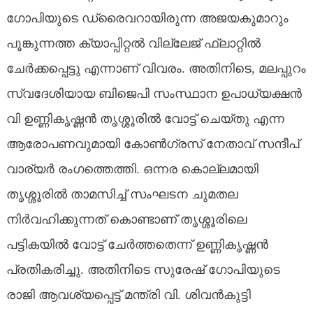
ഗോപിയുടെ ഡ്രൈവറായിരുന്ന അജയകുമാറും
പൂങ്കുന്നത്ത ക്യാപ്പിറ്റൽ വില്ലേജ് ഫ്ലാറ്റിൽ
ചേർക്കപ്പെട്ടു എന്നാണ് വിവരം. അതിനിടെ, മലപ്പുറം
സ്വദേശിയായ ബിജെപി സംസ്ഥാന ഉപാധ്യക്ഷൻ
വി ഉണ്ണികൃഷ്ണൻ തൃശ്ശൂരിൽ വോട്ട് ചെയ്തു എന്ന
ആരോപണവുമായി കോൺഗ്രസ് നേതാവ് സന്ദീപ്
വാര്യർ രംഗത്തെത്തി. ഒന്നര കൊല്ലമായി
തൃശ്ശൂരിൽ താമസിച്ച് സംഘടന ചുമതല
നിർവഹിക്കുന്നത് കൊണ്ടാണ് തൃശ്ശൂരിലെ
പട്ടികയിൽ വോട്ട് ചേർത്തതെന്ന് ഉണ്ണികൃഷ്ണൻ
പ്രതികരിച്ചു. അതിനിടെ സുരേഷ് ഗോപിയുടെ
രാജി ആവശ്യപ്പെട്ട് മന്ത്രി വി. ശിവൻകുട്ടി