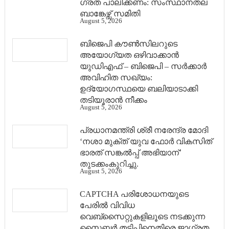
ഗ്രത പാലിക്കണം: സംസ്ഥാനതല
ബാങ്കേഴ്സ് സമിതി
August 5, 2026
ബിജെപി കൗൺസിലറുടെ
അയോഗ്യത ഒഴിവാക്കാൻ
യുഡിഎഫ് – ബിജെപി – സർക്കാർ
അവിഹിത സഖ്യം:
ഉദ്യോഗസ്ഥയെ ബലിയാടാക്കി
തടിയൂരാൻ നീക്കം
August 5, 2026
പ്രധാനമന്ത്രി ശ്രീ നരേന്ദ്ര മോദി
‘നശാ മുക്ത് യുവ ഫോർ വികസിത്
ഭാരത് സങ്കൽപ്പ് അഭിയാന്’
തുടക്കംകുറിച്ചു.
August 5, 2026
CAPTCHA പരിശോധനയുടെ
പേരില്‍ വിവിധ
വെബ്സൈറ്റുകളിലൂടെ നടക്കുന്ന
സൈബര്‍ തട്ടിപ്പിനെതിരെ ജാഗ്രത