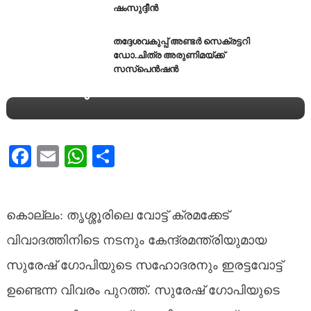
ഷംസുദ്ദീൻ
കള്ളവോട്ട് ആരോപണം
കൊഴുക്കുന്നു; സുരേഷ്ഗോപിയുടെ
തദ്ദേശവകുപ്പ് അണ്ടര്‍ സെക്രട്ടറി
സഹോദരന് ഇരട്ടവോട്ട്,ഒരു
ഡോ.ചിത്ര അരുണിമയ്ക്ക്
ഫ്ലാറ്റിൽ മാത്രം 79 പേരെ ലിസ്റ്റിൽ
സസ്‌പെന്‍ഷന്‍
ചേർത്തു
Facebook
Email
WhatsApp
Share
കൊല്ലം: തൃശ്ശൂരിലെ വോട്ട് ക്രമക്കേട്
വിവാദത്തിനിടെ നടനും കേന്ദ്രമന്ത്രിയുമായ
സുരേഷ് ഗോപിയുടെ സഹോദരനും ഇരട്ടവോട്ട്
ഉണ്ടെന്ന വിവരം പുറത്ത്. സുരേഷ് ഗോപിയുടെ