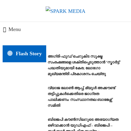
Skip
To
സത്യത്തിന്റെ ജ്വാല വാർത്തയുടെ ലക്ഷ്യം
Content
SPARK MEDIA
Menu
Flash Story
അഗ്രി-ഫുഡ് ചെറുകിട സൂക്ഷ്മ
സംരംഭങ്ങളെ ശക്തിപ്പെടുത്താന്‍ ‘സ്മാര്‍ട്ട്’
പദ്ധതിയുമായി കേര; ലോഗോ
മുഖ്യമന്ത്രി പ്രകാശനം ചെയ്തു
വ്യാജ ലോൺ ആപ്പ്, മ്യൂൾ അക്കൗണ്ട്
തട്ടിപ്പുകൾക്കെതിരെ ജാ​ഗ്രത
പാലിക്കണം: സംസ്ഥാനതല ബാങ്കേഴ്സ്
സമിതി
ബിജെപി കൗൺസിലറുടെ അയോഗ്യത
ഒഴിവാക്കാൻ യുഡിഎഫ് – ബിജെപി –