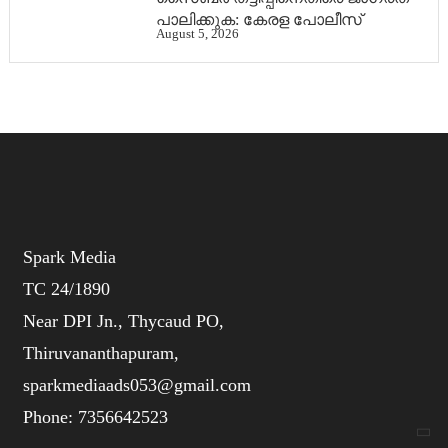
പാലിക്കുക: കേരള പോലീസ്
August 5, 2026
Spark Media
TC 24/1890
Near DPI Jn., Thycaud PO,
Thiruvananthapuram,
sparkmediaads053@gmail.com
Phone:
735664
2523