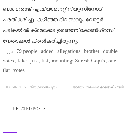
ബാബുരാജ് ഏഷ്യാനെറ്റ് ന്യൂസിനോട്
പ്രതികരിച്ചു. കഴിഞ്ഞ ദിവസവും വോട്ടർ
പട്ടികയിൽ ക്രമക്കേട് ഉണ്ടെന്ന് കോൺ​ഗ്രസ്
നേതാക്കൾ പ്രതികരിച്ചിരുന്നു.
79 people
added
allegations
brother
double
Tagged
,
,
,
,
votes
fake
just
list
mounting; Suresh Gopi's
one
,
,
,
,
,
flat
votes
,
Post
CSIR-NIIST, തിരുവനന്തപുരം, സ്വർണജൂബിലി ആഘോഷങ്ങളുടെ ഭാഗമായി “ക്രിറ്റിക്കൽ മിനറലുകളും മെറ്റീരിയലുകളും: പുതിയ ദിശകൾ” എന്ന വിഷയത്തിൽ ദേശീയ സമ്മേളനം സംഘടിപ്പിച്ചു.
അഞ്ച് വർഷംകൊണ്ട് കിഫ്ബി വഴി 62,000 കോടിയുടെ വികസനം: മുഖ്യമന്ത്രി
navigation
RELATED POSTS