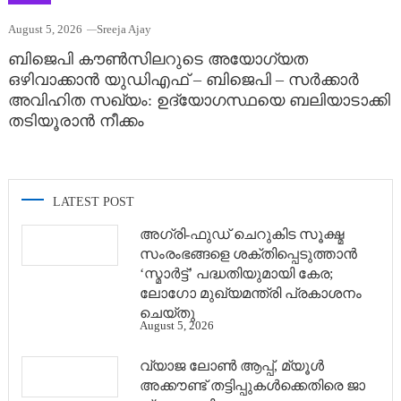
August 5, 2026
Sreeja Ajay
ബിജെപി കൗൺസിലറുടെ അയോഗ്യത
ഒഴിവാക്കാൻ യുഡിഎഫ് – ബിജെപി – സർക്കാർ
അവിഹിത സഖ്യം: ഉദ്യോഗസ്ഥയെ ബലിയാടാക്കി
തടിയൂരാൻ നീക്കം
LATEST POST
അഗ്രി-ഫുഡ് ചെറുകിട സൂക്ഷ്മ
സംരംഭങ്ങളെ ശക്തിപ്പെടുത്താന്‍
‘സ്മാര്‍ട്ട്’ പദ്ധതിയുമായി കേര;
ലോഗോ മുഖ്യമന്ത്രി പ്രകാശനം
ചെയ്തു
August 5, 2026
വ്യാജ ലോൺ ആപ്പ്, മ്യൂൾ
അക്കൗണ്ട് തട്ടിപ്പുകൾക്കെതിരെ ജാ​