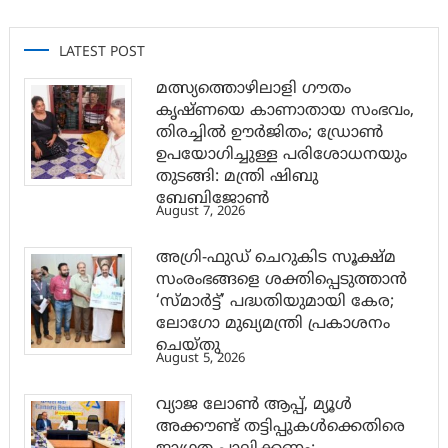
LATEST POST
മത്സ്യത്തൊഴിലാളി ഗൗതം
കൃഷ്ണയെ കാണാതായ സംഭവം,
തിരച്ചിൽ ഊർജിതം; ഡ്രോണ്‍
ഉപയോഗിച്ചുള്ള പരിശോധനയും
തുടങ്ങി: മന്ത്രി ഷിബു
ബേബിജോണ്‍
August 7, 2026
അഗ്രി-ഫുഡ് ചെറുകിട സൂക്ഷ്മ
സംരംഭങ്ങളെ ശക്തിപ്പെടുത്താന്‍
‘സ്മാര്‍ട്ട്’ പദ്ധതിയുമായി കേര;
ലോഗോ മുഖ്യമന്ത്രി പ്രകാശനം
ചെയ്തു
August 5, 2026
വ്യാജ ലോൺ ആപ്പ്, മ്യൂൾ
അക്കൗണ്ട് തട്ടിപ്പുകൾക്കെതിരെ