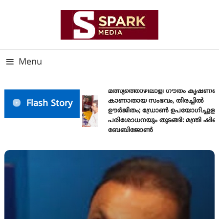
Skip
To
Content
സത്യത്തിന്റെ ജ്വാല വാർത്തയുടെ ലക്ഷ്യം
SPARK MEDIA
Menu
മത്സ്യത്തൊഴിലാളി ഗൗതം കൃഷ്ണയെ
കാണാതായ സംഭവം, തിരച്ചിൽ
Flash Story
ഊർജിതം; ഡ്രോണ്‍ ഉപയോഗിച്ചുള്ള
പരിശോധനയും തുടങ്ങി: മന്ത്രി ഷിബു
ബേബിജോണ്‍