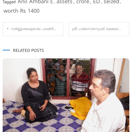
Anil Ambani's
assets
crore
ED
seized
Tagged
,
,
,
,
,
worth Rs 1400
Post
വർണ്ണശബളമായ ചടങ്ങിലൂടെസമ്മർ ഇൻ ബെത് ലഹേം റീ-റിലീസ്ട്രയിലർ പ്രകാശനം ചെയ്തു.
ശ്രീ പത്മനാഭസ്വാമി ക്ഷേത്രത്തിൽ ആറുവർഷം കൂടുമ്പോൾ നടക്കുന്ന മുറജപം:
navigation
RELATED POSTS