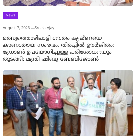
News
August 7, 2026
Sreeja Ajay
മത്സ്യത്തൊഴിലാളി ഗൗതം കൃഷ്ണയെ
കാണാതായ സംഭവം, തിരച്ചിൽ ഊർജിതം;
ഡ്രോണ്‍ ഉപയോഗിച്ചുള്ള പരിശോധനയും
തുടങ്ങി: മന്ത്രി ഷിബു ബേബിജോണ്‍