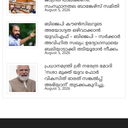
ജാ​ഗ്രത പാലിക്കണം:
സംസ്ഥാനതല ബാങ്കേഴ്സ് സമിതി
August 5, 2026
ബിജെപി കൗൺസിലറുടെ
അയോഗ്യത ഒഴിവാക്കാൻ
യുഡിഎഫ് – ബിജെപി – സർക്കാർ
അവിഹിത സഖ്യം: ഉദ്യോഗസ്ഥയെ
ബലിയാടാക്കി തടിയൂരാൻ നീക്കം
August 5, 2026
പ്രധാനമന്ത്രി ശ്രീ നരേന്ദ്ര മോദി
‘നശാ മുക്ത് യുവ ഫോർ
വികസിത് ഭാരത് സങ്കൽപ്പ്
അഭിയാന്’ തുടക്കംകുറിച്ചു.
August 5, 2026