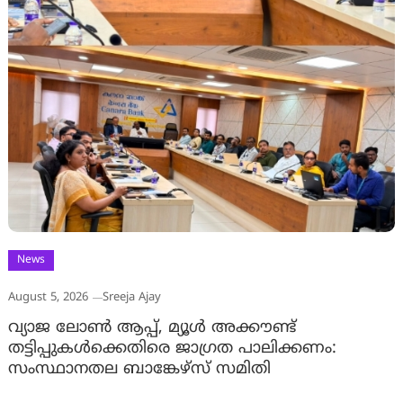
News
August 5, 2026
Sreeja Ajay
വ്യാജ ലോൺ ആപ്പ്, മ്യൂൾ അക്കൗണ്ട്
തട്ടിപ്പുകൾക്കെതിരെ ജാ​ഗ്രത പാലിക്കണം:
സംസ്ഥാനതല ബാങ്കേഴ്സ് സമിതി