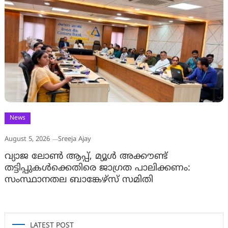
News
August 5, 2026
Sreeja Ajay
വ്യാജ ലോൺ ആപ്പ്, മ്യൂൾ അക്കൗണ്ട്
തട്ടിപ്പുകൾക്കെതിരെ ജാ​ഗ്രത പാലിക്കണം:
സംസ്ഥാനതല ബാങ്കേഴ്സ് സമിതി
LATEST POST