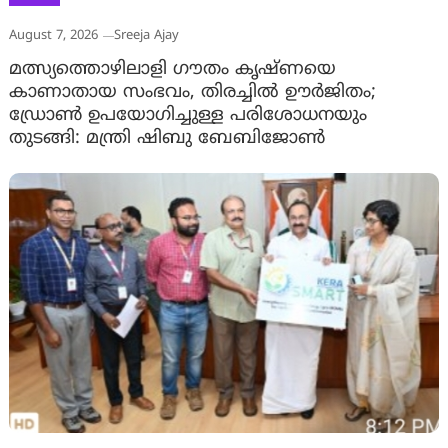
August 7, 2026
Sreeja Ajay
മത്സ്യത്തൊഴിലാളി ഗൗതം കൃഷ്ണയെ
കാണാതായ സംഭവം, തിരച്ചിൽ ഊർജിതം;
ഡ്രോണ്‍ ഉപയോഗിച്ചുള്ള പരിശോധനയും
തുടങ്ങി: മന്ത്രി ഷിബു ബേബിജോണ്‍