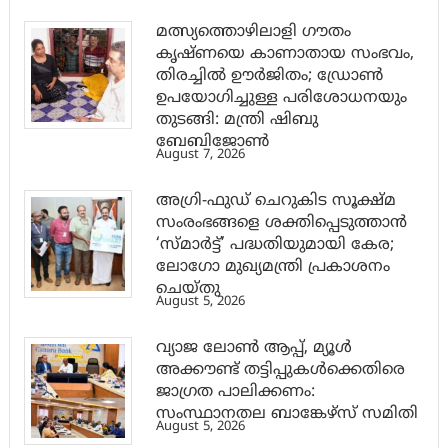
മത്സ്യത്തൊഴിലാളി ഗൗതം
കൃഷ്ണയെ കാണാതായ സംഭവം,
തിരച്ചിൽ ഊർജിതം; ഡ്രോണ്‍
ഉപയോഗിച്ചുള്ള പരിശോധനയും
തുടങ്ങി: മന്ത്രി ഷിബു
ബേബിജോണ്‍
August 7, 2026
അഗ്രി-ഫുഡ് ചെറുകിട സൂക്ഷ്മ
സംരംഭങ്ങളെ ശക്തിപ്പെടുത്താന്‍
‘സ്മാര്‍ട്ട്’ പദ്ധതിയുമായി കേര;
ലോഗോ മുഖ്യമന്ത്രി പ്രകാശനം
ചെയ്തു
August 5, 2026
വ്യാജ ലോൺ ആപ്പ്, മ്യൂൾ
അക്കൗണ്ട് തട്ടിപ്പുകൾക്കെതിരെ
ജാ​ഗ്രത പാലിക്കണം:
സംസ്ഥാനതല ബാങ്കേഴ്സ് സമിതി
August 5, 2026