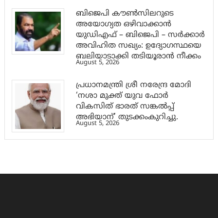
ബിജെപി കൗൺസിലറുടെ
അയോഗ്യത ഒഴിവാക്കാൻ
യുഡിഎഫ് – ബിജെപി – സർക്കാർ
അവിഹിത സഖ്യം: ഉദ്യോഗസ്ഥയെ
ബലിയാടാക്കി തടിയൂരാൻ നീക്കം
August 5, 2026
പ്രധാനമന്ത്രി ശ്രീ നരേന്ദ്ര മോദി
‘നശാ മുക്ത് യുവ ഫോർ
വികസിത് ഭാരത് സങ്കൽപ്പ്
അഭിയാന്’ തുടക്കംകുറിച്ചു.
August 5, 2026