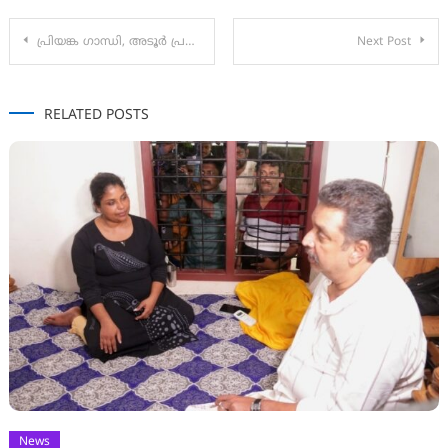
Post
പ്രിയങ്ക ഗാന്ധി, അടൂർ പ്രകാശ്, ആന്റോ ആന്റണി എന്നിവരുടെയും ഓഫീസിലേക്ക് നാളെ ബിജെപി പ്രതിഷേധ മാർച്ച്
Next Post
navigation
RELATED POSTS
News