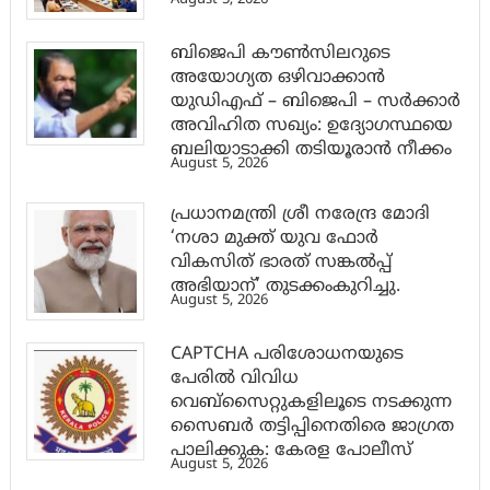
August 5, 2026
ബിജെപി കൗൺസിലറുടെ
അയോഗ്യത ഒഴിവാക്കാൻ
യുഡിഎഫ് – ബിജെപി – സർക്കാർ
അവിഹിത സഖ്യം: ഉദ്യോഗസ്ഥയെ
ബലിയാടാക്കി തടിയൂരാൻ നീക്കം
August 5, 2026
പ്രധാനമന്ത്രി ശ്രീ നരേന്ദ്ര മോദി
‘നശാ മുക്ത് യുവ ഫോർ
വികസിത് ഭാരത് സങ്കൽപ്പ്
അഭിയാന്’ തുടക്കംകുറിച്ചു.
August 5, 2026
CAPTCHA പരിശോധനയുടെ
പേരില്‍ വിവിധ
വെബ്സൈറ്റുകളിലൂടെ നടക്കുന്ന
സൈബര്‍ തട്ടിപ്പിനെതിരെ ജാഗ്രത
പാലിക്കുക: കേരള പോലീസ്
August 5, 2026