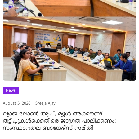
News
August 5, 2026
Sreeja Ajay
വ്യാജ ലോൺ ആപ്പ്, മ്യൂൾ അക്കൗണ്ട്
തട്ടിപ്പുകൾക്കെതിരെ ജാ​ഗ്രത പാലിക്കണം:
സംസ്ഥാനതല ബാങ്കേഴ്സ് സമിതി