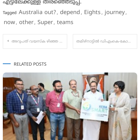
എട്ടിലേക്കുള്ള തിരഞ്ഞെടുപ്പ്.
Australia out?
depend
Eights
journey
Tagged
,
,
,
,
now
other
Super
teams
,
,
,
Post
അറുപത് വയസ്ക ഴിഞ്ഞ എല്ലാവർക്കും പതിനായിരം രൂപ പെൻഷൻ നൽകണമെ ന്നാവശ്യപ്പെട്ട് വൺ ഇന്ത്യ വൺ
തമിഴ്‌നാട്ടിൽ ഡിഎംകെ-കോൺഗ്രസ് സഖ്യത്തിൽ വിള്ളൽ; ഭരണപങ്കാളിത്തം ആവശ്യപ്പെട്ട് കോൺഗ്രസ്
navigation
RELATED POSTS