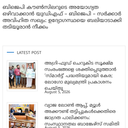
ബിജെപി കൗൺസിലറുടെ അയോഗ്യത
ഒഴിവാക്കാൻ യുഡിഎഫ് – ബിജെപി – സർക്കാർ
അവിഹിത സഖ്യം: ഉദ്യോഗസ്ഥയെ ബലിയാടാക്കി
തടിയൂരാൻ നീക്കം
LATEST POST
അഗ്രി-ഫുഡ് ചെറുകിട സൂക്ഷ്മ
സംരംഭങ്ങളെ ശക്തിപ്പെടുത്താന്‍
‘സ്മാര്‍ട്ട്’ പദ്ധതിയുമായി കേര;
ലോഗോ മുഖ്യമന്ത്രി പ്രകാശനം
ചെയ്തു
August 5, 2026
വ്യാജ ലോൺ ആപ്പ്, മ്യൂൾ
അക്കൗണ്ട് തട്ടിപ്പുകൾക്കെതിരെ
ജാ​ഗ്രത പാലിക്കണം:
സംസ്ഥാനതല ബാങ്കേഴ്സ് സമിതി