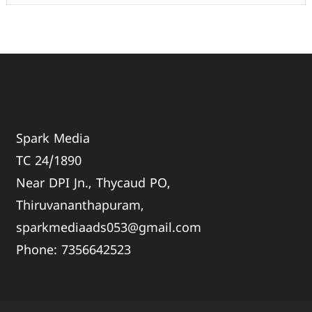
Spark Media
TC 24/1890
Near DPI Jn., Thycaud PO,
Thiruvananthapuram,
sparkmediaads053@gmail.com
Phone:
735664
2523