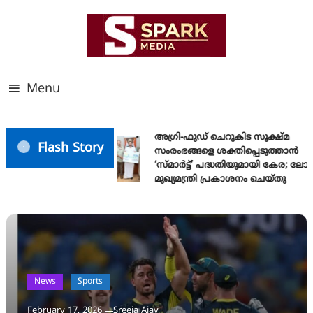
Skip
To
Content
സത്യത്തിന്റെ ജ്വാല വാർത്തയുടെ ലക്ഷ്യം
SPARK MEDIA
Menu
അഗ്രി-ഫുഡ് ചെറുകിട സൂക്ഷ്മ
Flash Story
സംരംഭങ്ങളെ ശക്തിപ്പെടുത്താന്‍
‘സ്മാര്‍ട്ട്’ പദ്ധതിയുമായി കേര; ലോ
മുഖ്യമന്ത്രി പ്രകാശനം ചെയ്തു
News
Sports
February 17, 2026
Sreeja Ajay