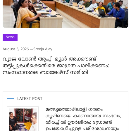
News
August 5, 2026
Sreeja Ajay
വ്യാജ ലോൺ ആപ്പ്, മ്യൂൾ അക്കൗണ്ട്
തട്ടിപ്പുകൾക്കെതിരെ ജാ​ഗ്രത പാലിക്കണം:
സംസ്ഥാനതല ബാങ്കേഴ്സ് സമിതി
LATEST POST
മത്സ്യത്തൊഴിലാളി ഗൗതം
കൃഷ്ണയെ കാണാതായ സംഭവം,
തിരച്ചിൽ ഊർജിതം; ഡ്രോണ്‍
ഉപയോഗിച്ചുള്ള പരിശോധനയും