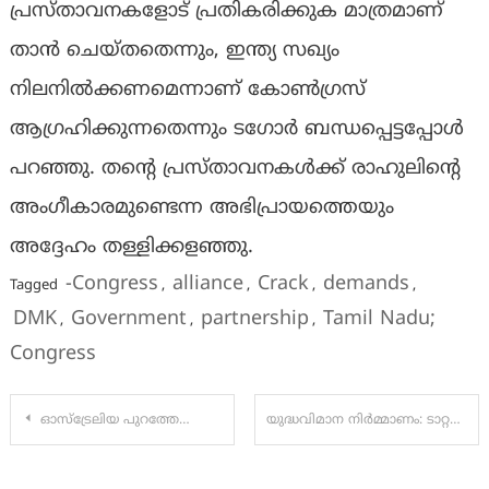
പ്രസ്താവനകളോട് പ്രതികരിക്കുക മാത്രമാണ്
താൻ ചെയ്തതെന്നും, ഇന്ത്യ സഖ്യം
നിലനിൽക്കണമെന്നാണ് കോൺഗ്രസ്
ആഗ്രഹിക്കുന്നതെന്നും ടഗോർ ബന്ധപ്പെട്ടപ്പോൾ
പറഞ്ഞു. തൻ്റെ പ്രസ്താവനകൾക്ക് രാഹുലിന്റെ
അംഗീകാരമുണ്ടെന്ന അഭിപ്രായത്തെയും
അദ്ദേഹം തള്ളിക്കളഞ്ഞു.
-Congress
alliance
Crack
demands
Tagged
,
,
,
,
DMK
Government
partnership
Tamil Nadu;
,
,
,
Congress
Post
ഓസ്ട്രേലിയ പുറത്തേക്കോ? സൂപ്പർ എട്ടിലേക്കുള്ള യാത്ര ഇനി മറ്റു ടീമുകളെ ആശ്രയിച്ചിരിക്കും
യുദ്ധവിമാന നിർമ്മാണം: ടാറ്റയും എൽ ആൻഡ് ടിയും ഉൾപ്പെടെ മൂന്ന് സ്വകാര്യ കമ്പനികൾ ചുരുക്കപ്പട്ടികയിൽ
navigation