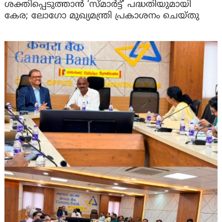
ശക്തിപ്പെടുത്താന്‍ ‘സ്മാര്‍ട്ട്’ പദ്ധതിയുമായി
കേര; ലോഗോ മുഖ്യമന്ത്രി പ്രകാശനം ചെയ്തു