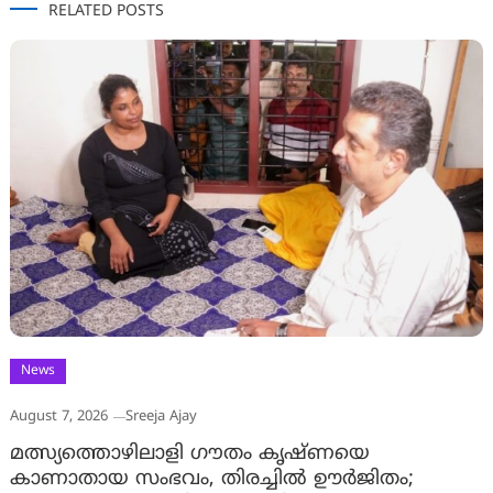
RELATED POSTS
News
August 7, 2026
Sreeja Ajay
മത്സ്യത്തൊഴിലാളി ഗൗതം കൃഷ്ണയെ
കാണാതായ സംഭവം, തിരച്ചിൽ ഊർജിതം;