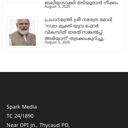
ബലിയാടാക്കി തടിയൂരാൻ നീക്കം
August 5, 2026
പ്രധാനമന്ത്രി ശ്രീ നരേന്ദ്ര മോദി
‘നശാ മുക്ത് യുവ ഫോർ
വികസിത് ഭാരത് സങ്കൽപ്പ്
അഭിയാന്’ തുടക്കംകുറിച്ചു.
August 5, 2026
Spark Media
TC 24/1890
Near DPI Jn., Thycaud PO,