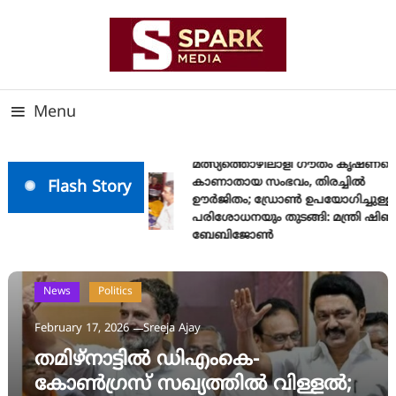
Skip
To
Content
സത്യത്തിന്റെ ജ്വാല വാർത്തയുടെ ലക്ഷ്യം
SPARK MEDIA
Menu
മത്സ്യത്തൊഴിലാളി ഗൗതം കൃഷ്ണയെ
കാണാതായ സംഭവം, തിരച്ചിൽ
Flash Story
ഊർജിതം; ഡ്രോണ്‍ ഉപയോഗിച്ചുള്ള
പരിശോധനയും തുടങ്ങി: മന്ത്രി ഷിബു
ബേബിജോണ്‍
News
Politics
February 17, 2026
Sreeja Ajay
തമിഴ്‌നാട്ടിൽ ഡിഎംകെ-
കോൺഗ്രസ് സഖ്യത്തിൽ വിള്ളൽ;