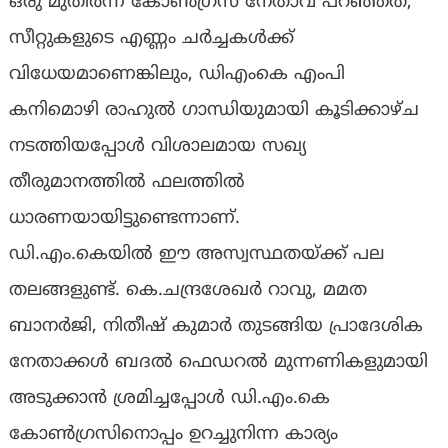
ഒരു മുതിർന്ന കോൺഗ്രസ് നേതാവ് പറഞ്ഞത്,
സീറ്റുകളുടെ എണ്ണം ചർച്ചകൾക്ക്
വിധേയമാണെങ്കിലും, ഡിഎംകെ എംപി
കനിമൊഴി രാഹുൽ ഗാന്ധിയുമായി കൂടിക്കാഴ്ച
നടത്തിയപ്പോൾ വിശാലമായ സഖ്യ
തീരുമാനത്തിൽ ഫലത്തിൽ
ധാരണയായിട്ടുണ്ടെന്നാണ്.
ഡി.എം.കെയിൽ ഈ അസ്വസ്ഥതയ്ക്ക് പല
തലങ്ങളുണ്ട്. കെ.ചന്ദ്രശേഖർ റാവു, മമത
ബാനർജി, നിതീഷ് കുമാർ തുടങ്ങിയ പ്രാദേശിക
നേതാക്കൾ ബദൽ ഫെഡറൽ മുന്നണികളുമായി
അടുക്കാൻ ശ്രമിച്ചപ്പോൾ ഡി.എം.കെ
കോൺഗ്രസിനൊപ്പം ഉറച്ചുനിന്ന കാര്യം