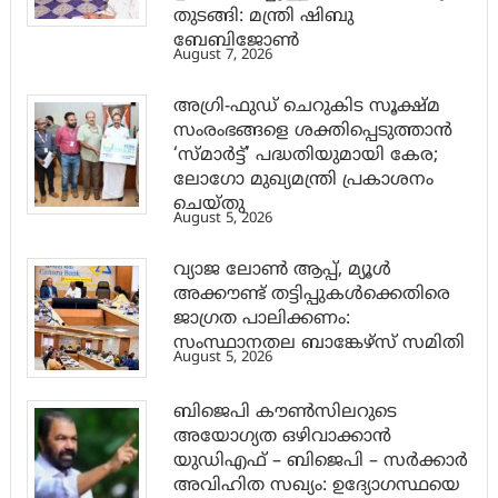
തുടങ്ങി: മന്ത്രി ഷിബു
ബേബിജോണ്‍
August 7, 2026
അഗ്രി-ഫുഡ് ചെറുകിട സൂക്ഷ്മ
സംരംഭങ്ങളെ ശക്തിപ്പെടുത്താന്‍
‘സ്മാര്‍ട്ട്’ പദ്ധതിയുമായി കേര;
ലോഗോ മുഖ്യമന്ത്രി പ്രകാശനം
ചെയ്തു
August 5, 2026
വ്യാജ ലോൺ ആപ്പ്, മ്യൂൾ
അക്കൗണ്ട് തട്ടിപ്പുകൾക്കെതിരെ
ജാ​ഗ്രത പാലിക്കണം:
സംസ്ഥാനതല ബാങ്കേഴ്സ് സമിതി
August 5, 2026
ബിജെപി കൗൺസിലറുടെ
അയോഗ്യത ഒഴിവാക്കാൻ
യുഡിഎഫ് – ബിജെപി – സർക്കാർ
അവിഹിത സഖ്യം: ഉദ്യോഗസ്ഥയെ