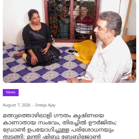
News
August 7, 2026
Sreeja Ajay
മത്സ്യത്തൊഴിലാളി ഗൗതം കൃഷ്ണയെ
കാണാതായ സംഭവം, തിരച്ചിൽ ഊർജിതം;
ഡ്രോണ്‍ ഉപയോഗിച്ചുള്ള പരിശോധനയും
തുടങ്ങി: മന്ത്രി ഷിബു ബേബിജോണ്‍