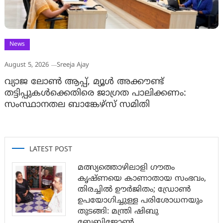
News
August 5, 2026
Sreeja Ajay
വ്യാജ ലോൺ ആപ്പ്, മ്യൂൾ അക്കൗണ്ട്
തട്ടിപ്പുകൾക്കെതിരെ ജാ​ഗ്രത പാലിക്കണം:
സംസ്ഥാനതല ബാങ്കേഴ്സ് സമിതി
LATEST POST
മത്സ്യത്തൊഴിലാളി ഗൗതം
കൃഷ്ണയെ കാണാതായ സംഭവം,
തിരച്ചിൽ ഊർജിതം; ഡ്രോണ്‍
ഉപയോഗിച്ചുള്ള പരിശോധനയും
തുടങ്ങി: മന്ത്രി ഷിബു
ബേബിജോണ്‍