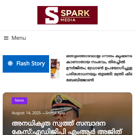
Skip
To
Content
സത്യത്തിന്റെ ജ്വാല വാർത്തയുടെ ലക്ഷ്യം
SPARK MEDIA
Menu
മത്സ്യത്തൊഴിലാളി ഗൗതം കൃഷ്ണയെ
കാണാതായ സംഭവം, തിരച്ചിൽ
Flash Story
ഊർജിതം; ഡ്രോണ്‍ ഉപയോഗിച്ചുള്ള
പരിശോധനയും തുടങ്ങി: മന്ത്രി ഷിബു
ബേബിജോണ്‍
News
August 14, 2025
Sreeja Ajay
അനധികൃത സ്വത്ത് സമ്പാദന
കേസ്:എഡിജിപി എംആർ അജിത്