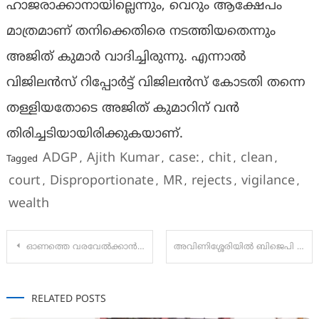
ഹാജരാക്കാനായില്ലെന്നും, വെറും ആക്ഷേപം
മാത്രമാണ് തനിക്കെതിരെ നടത്തിയതെന്നും
അജിത് കുമാർ വാദിച്ചിരുന്നു. എന്നാൽ
വിജിലൻസ് റിപ്പോർട്ട് വിജിലൻസ് കോടതി തന്നെ
തള്ളിയതോടെ അജിത് കുമാറിന് വൻ
തിരിച്ചടിയായിരിക്കുകയാണ്.
ADGP
Ajith Kumar
case:
chit
clean
Tagged
,
,
,
,
,
court
Disproportionate
MR
rejects
vigilance
,
,
,
,
,
wealth
Post
ഓണത്തെ വരവേൽക്കാൻ ഹാന്റെക്സ് ഒരുങ്ങിക്കഴിഞ്ഞു..
അവിണിശ്ശേരിയിൽ ബിജെപി നേതാവിൻ്റെ വീട്ടിൽ 17 വോട്ടുകൾ ചേർത്തു;കൂടുതൽ രേഖകൾ പുറത്തുവിട്ട് സിപിഐ-എം
navigation
RELATED POSTS