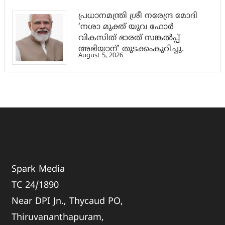
പ്രധാനമന്ത്രി ശ്രീ നരേന്ദ്ര മോദി
‘നശാ മുക്ത് യുവ ഫോർ
വികസിത് ഭാരത് സങ്കൽപ്പ്
അഭിയാന്’ തുടക്കംകുറിച്ചു.
August 5, 2026
Spark Media
TC 24/1890
Near DPI Jn., Thycaud PO,
Thiruvananthapuram,