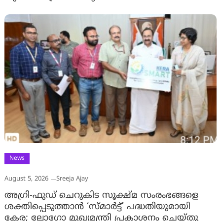
News
August 5, 2026
Sreeja Ajay
അഗ്രി-ഫുഡ് ചെറുകിട സൂക്ഷ്മ സംരംഭങ്ങളെ
ശക്തിപ്പെടുത്താന്‍ ‘സ്മാര്‍ട്ട്’ പദ്ധതിയുമായി
കേര; ലോഗോ മുഖ്യമന്ത്രി പ്രകാശനം ചെയ്തു