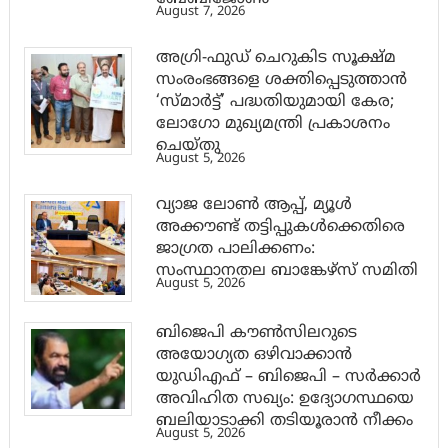
August 7, 2026
അഗ്രി-ഫുഡ് ചെറുകിട സൂക്ഷ്മ
സംരംഭങ്ങളെ ശക്തിപ്പെടുത്താന്‍
‘സ്മാര്‍ട്ട്’ പദ്ധതിയുമായി കേര;
ലോഗോ മുഖ്യമന്ത്രി പ്രകാശനം
ചെയ്തു
August 5, 2026
വ്യാജ ലോൺ ആപ്പ്, മ്യൂൾ
അക്കൗണ്ട് തട്ടിപ്പുകൾക്കെതിരെ
ജാ​ഗ്രത പാലിക്കണം:
സംസ്ഥാനതല ബാങ്കേഴ്സ് സമിതി
August 5, 2026
ബിജെപി കൗൺസിലറുടെ
അയോഗ്യത ഒഴിവാക്കാൻ
യുഡിഎഫ് – ബിജെപി – സർക്കാർ
അവിഹിത സഖ്യം: ഉദ്യോഗസ്ഥയെ
ബലിയാടാക്കി തടിയൂരാൻ നീക്കം
August 5, 2026