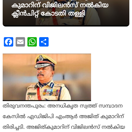
കുമാറിന് വിജിലൻസ് നൽകിയ
ക്ലീൻചിറ്റ് കോടതി തള്ളി
Facebook
Email
WhatsApp
Share
തിരുവനന്തപുരം: അനധികൃത സ്വത്ത് സമ്പാദന
കേസിൽ എഡിജിപി എംആർ അജിത് കുമാറിന്
തിരിച്ചടി. അജിത്കുമാറിന് വിജിലൻസ് നൽകിയ