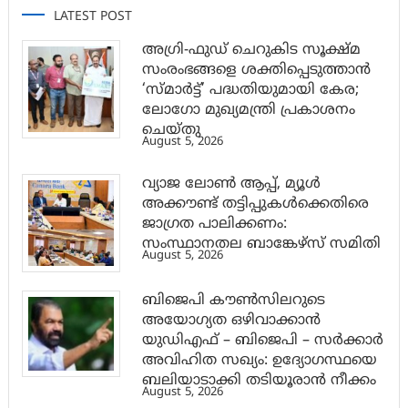
LATEST POST
അഗ്രി-ഫുഡ് ചെറുകിട സൂക്ഷ്മ
സംരംഭങ്ങളെ ശക്തിപ്പെടുത്താന്‍
‘സ്മാര്‍ട്ട്’ പദ്ധതിയുമായി കേര;
ലോഗോ മുഖ്യമന്ത്രി പ്രകാശനം
ചെയ്തു
August 5, 2026
വ്യാജ ലോൺ ആപ്പ്, മ്യൂൾ
അക്കൗണ്ട് തട്ടിപ്പുകൾക്കെതിരെ
ജാ​ഗ്രത പാലിക്കണം:
സംസ്ഥാനതല ബാങ്കേഴ്സ് സമിതി
August 5, 2026
ബിജെപി കൗൺസിലറുടെ
അയോഗ്യത ഒഴിവാക്കാൻ
യുഡിഎഫ് – ബിജെപി – സർക്കാർ
അവിഹിത സഖ്യം: ഉദ്യോഗസ്ഥയെ
ബലിയാടാക്കി തടിയൂരാൻ നീക്കം
August 5, 2026