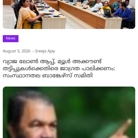
News
August 5, 2026
Sreeja Ajay
വ്യാജ ലോൺ ആപ്പ്, മ്യൂൾ അക്കൗണ്ട്
തട്ടിപ്പുകൾക്കെതിരെ ജാ​ഗ്രത പാലിക്കണം:
സംസ്ഥാനതല ബാങ്കേഴ്സ് സമിതി