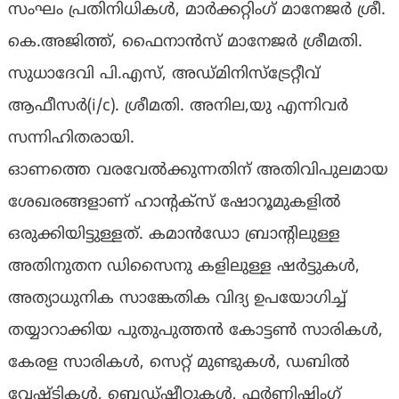
സംഘം പ്രതിനിധികൾ, മാർക്കറ്റിംഗ് മാനേജർ ശ്രീ.
കെ.അജിത്ത്, ഫൈനാൻസ് മാനേജർ ശ്രീമതി.
സുധാദേവി പി.എസ്, അഡ്മിനിസ്ട്രേറ്റീവ്
ആഫീസർ(i/c). ശ്രീമതി. അനില,യു എന്നിവർ
സന്നിഹിതരായി.
ഓണത്തെ വരവേൽക്കുന്നതിന് അതിവിപുലമായ
ശേഖരങ്ങളാണ് ഹാന്റക്സ് ഷോറൂമുകളിൽ
ഒരുക്കിയിട്ടുള്ളത്. കമാൻഡോ ബ്രാൻ്റിലുള്ള
അതിനുതന ഡിസൈനു കളിലുള്ള ഷർട്ടുകൾ,
അത്യാധുനിക സാങ്കേതിക വിദ്യ ഉപയോഗിച്ച്
തയ്യാറാക്കിയ പുതുപുത്തൻ കോട്ടൺ സാരികൾ,
കേരള സാരികൾ, സെറ്റ് മുണ്ടുകൾ, ഡബിൽ
വേഷ്ടികൾ, ബെഡ്ഷീറ്റുകൾ, ഫർണിഷിംഗ്