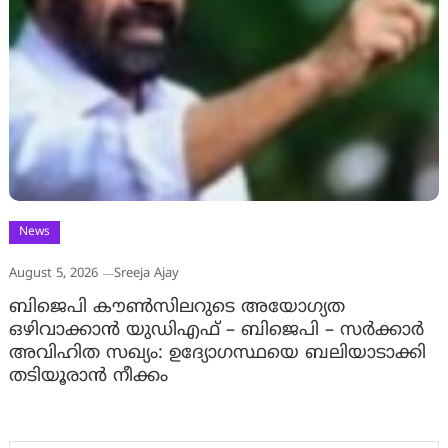
News
August 5, 2026
Sreeja Ajay
ബിജെപി കൗൺസിലറുടെ അയോഗ്യത
ഒഴിവാക്കാൻ യുഡിഎഫ് – ബിജെപി – സർക്കാർ
അവിഹിത സഖ്യം: ഉദ്യോഗസ്ഥയെ ബലിയാടാക്കി
തടിയൂരാൻ നീക്കം