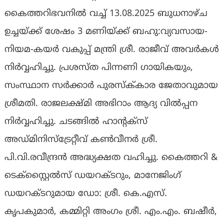
കൈത്തറിഭവനിൽ വച്ച് 13.08.2025 ബുധനാഴ്‌ച
ഉച്ചയ്ക്ക് ശേഷം 3 മണിയ്ക്ക് ബഹു:വ്യവസായ-
നിയമ-കയർ വകുപ്പ് മന്ത്രി ശ്രീ. രാജീവ് അവർകൾ
നിർവ്വഹിച്ചു. പ്രശസ്‌ത പിന്നണി ഗായികയും,
സംസ്ഥാന സർക്കാർ പുരസ്ക്‌കാര ജേതാവുമായ
ശ്രീമതി. രാജലക്ഷ്‌മി അഭിറാം ആദ്യ വിൽപ്പന
നിർവ്വഹിച്ചു. ചടങ്ങിൽ ഹാൻ്റക്‌സ്
അഡ്‌മിനിസ്ട്രേറ്റീവ് കൺവീനർ ശ്രീ.
പി.വി.രവീന്ദ്രൻ അദ്ധ്യക്ഷത വഹിച്ചു. കൈത്തറി &
ടെക്സ്റ്റൈൽസ് ഡയറക്ടറും, മാനേജിംഗ്
ഡയറക്‌ടറുമായ ഡോ: ശ്രീ. കെ.എസ്.
കൃപകുമാർ, കമ്മിറ്റി അംഗം ശ്രീ. എം.എം. ബഷീർ,