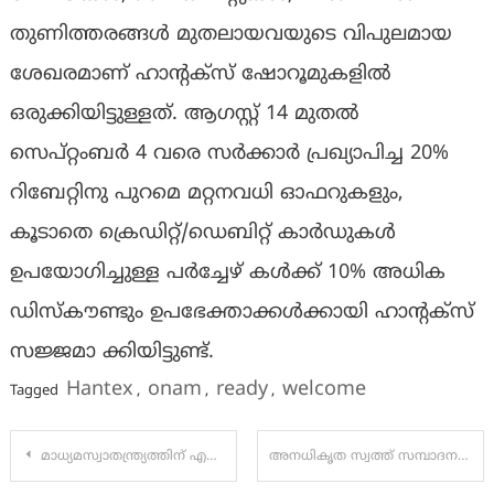
തുണിത്തരങ്ങൾ മുതലായവയുടെ വിപുലമായ
ശേഖരമാണ് ഹാൻ്റക്‌സ് ഷോറൂമുകളിൽ
ഒരുക്കിയിട്ടുള്ളത്. ആഗസ്റ്റ് 14 മുതൽ
സെപ്റ്റംബർ 4 വരെ സർക്കാർ പ്രഖ്യാപിച്ച 20%
റിബേറ്റിനു പുറമെ മറ്റനവധി ഓഫറുകളും,
കൂടാതെ ക്രെഡിറ്റ്/ഡെബിറ്റ് കാർഡുകൾ
ഉപയോഗിച്ചുള്ള പർച്ചേഴ് കൾക്ക് 10% അധിക
ഡിസ്കൗണ്ടും ഉപഭേക്താക്കൾക്കായി ഹാൻ്റക്‌സ്
സജ്ജമാ ക്കിയിട്ടുണ്ട്.
Hantex
onam
ready
welcome
Tagged
,
,
,
Post
മാധ്യമസ്വാതന്ത്ര്യത്തിന് എതിരായ ഒരു നീക്കവും കേരളത്തിൽ അനുവദിക്കില്ല: മുഖ്യമന്ത്രി
അനധികൃത സ്വത്ത് സമ്പാദന കേസ്:എഡിജിപി എംആർ അജിത് കുമാറിന് വിജിലൻസ് നൽകിയ ക്ലീൻചിറ്റ് കോടതി തള്ളി
navigation