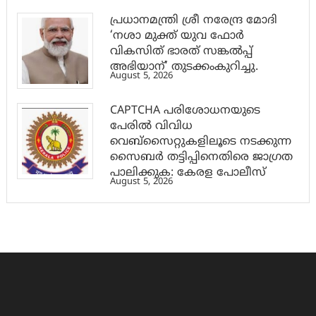
പ്രധാനമന്ത്രി ശ്രീ നരേന്ദ്ര മോദി
‘നശാ മുക്ത് യുവ ഫോർ
വികസിത് ഭാരത് സങ്കൽപ്പ്
അഭിയാന്’ തുടക്കംകുറിച്ചു.
August 5, 2026
CAPTCHA പരിശോധനയുടെ
പേരില്‍ വിവിധ
വെബ്സൈറ്റുകളിലൂടെ നടക്കുന്ന
സൈബര്‍ തട്ടിപ്പിനെതിരെ ജാഗ്രത
പാലിക്കുക: കേരള പോലീസ്
August 5, 2026