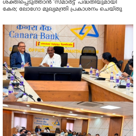
ശക്തിപ്പെടുത്താന്‍ ‘സ്മാര്‍ട്ട്’ പദ്ധതിയുമായി
കേര; ലോഗോ മുഖ്യമന്ത്രി പ്രകാശനം ചെയ്തു