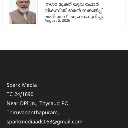
‘നശാ മുക്ത് യുവ ഫോർ
വികസിത് ഭാരത് സങ്കൽപ്പ്
അഭിയാന്’ തുടക്കംകുറിച്ചു.
August 5, 2026
Spark Media
TC 24/1890
Near DPI Jn., Thycaud PO,
Thiruvananthapuram,
sparkmediaads053@gmail.com