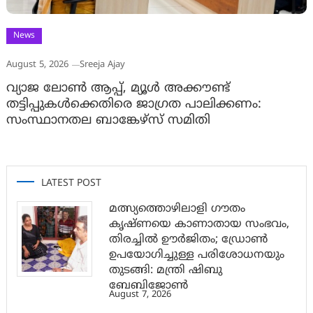
News
August 5, 2026
Sreeja Ajay
വ്യാജ ലോൺ ആപ്പ്, മ്യൂൾ അക്കൗണ്ട്
തട്ടിപ്പുകൾക്കെതിരെ ജാ​ഗ്രത പാലിക്കണം:
സംസ്ഥാനതല ബാങ്കേഴ്സ് സമിതി
LATEST POST
മത്സ്യത്തൊഴിലാളി ഗൗതം
കൃഷ്ണയെ കാണാതായ സംഭവം,
തിരച്ചിൽ ഊർജിതം; ഡ്രോണ്‍
ഉപയോഗിച്ചുള്ള പരിശോധനയും
തുടങ്ങി: മന്ത്രി ഷിബു
ബേബിജോണ്‍
August 7, 2026