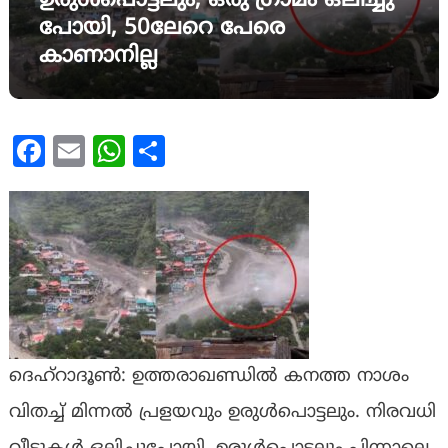
ഉരുള്‍പൊട്ടലും; ഒരു ഗ്രാമം ഒലിച്ചു
പോയി, 50ലേറെ പേരെ
കാണാനില്ല
Facebook
Email
WhatsApp
Share
ദെഹ്‌റാദൂണ്‍: ഉത്തരാഖണ്ഡിൽ കനത്ത നാശം
വിതച്ച് മിന്നല്‍ പ്രളയവും ഉരുള്‍പൊട്ടലും. നിരവധി