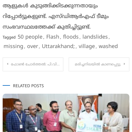
ആളുകള്‍ കുടുങ്ങിക്കിടക്കുന്നതായും
റിപ്പോര്‍ട്ടുകളുണ്ട്. എസ്ഡിആര്‍എഫ് ടീമും
സംഭവസ്ഥലത്തേക്ക് കുതിച്ചിട്ടുണ്ട്.
50 people
Flash
floods
landslides
Tagged
,
,
,
,
missing
over
Uttarakhand;
village
washed
,
,
,
,
Post
ഫോണ്‍ ചോര്‍ത്തല്‍: പി.വി.അന്‍വറിനെതിരെ മലപ്പുറം പൊലീസ് കേസെടുത്തു
മരിച്ചനിലയിൽ കാണപ്പെട്ടു.
navigation
RELATED POSTS