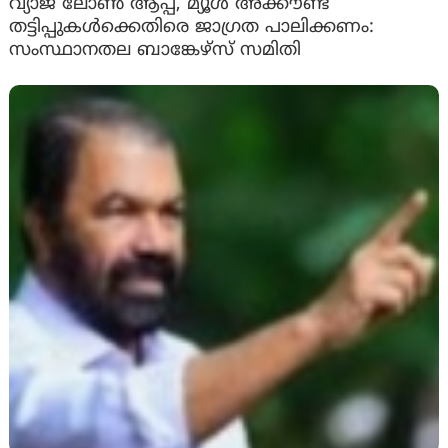
വ്യാജ ലോൺ ആപ്പ്, മ്യൂൾ അക്കൗണ്ട്
തട്ടിപ്പുകൾക്കെതിരെ ജാ​ഗ്രത പാലിക്കണം:
സംസ്ഥാനതല ബാങ്കേഴ്സ് സമിതി