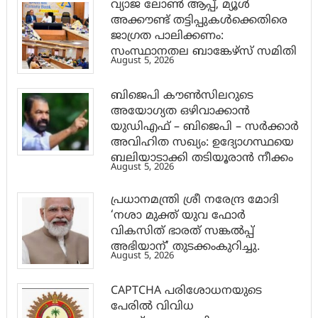
വ്യാജ ലോൺ ആപ്പ്, മ്യൂൾ
അക്കൗണ്ട് തട്ടിപ്പുകൾക്കെതിരെ
ജാ​ഗ്രത പാലിക്കണം:
സംസ്ഥാനതല ബാങ്കേഴ്സ് സമിതി
August 5, 2026
ബിജെപി കൗൺസിലറുടെ
അയോഗ്യത ഒഴിവാക്കാൻ
യുഡിഎഫ് – ബിജെപി – സർക്കാർ
അവിഹിത സഖ്യം: ഉദ്യോഗസ്ഥയെ
ബലിയാടാക്കി തടിയൂരാൻ നീക്കം
August 5, 2026
പ്രധാനമന്ത്രി ശ്രീ നരേന്ദ്ര മോദി
‘നശാ മുക്ത് യുവ ഫോർ
വികസിത് ഭാരത് സങ്കൽപ്പ്
അഭിയാന്’ തുടക്കംകുറിച്ചു.
August 5, 2026
CAPTCHA പരിശോധനയുടെ
പേരില്‍ വിവിധ