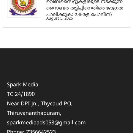
വെബ്സൈറ്റുകളിലൂടെ നടക്കുന്ന
സൈബര്‍ തട്ടിപ്പിനെതിരെ ജാഗ്രത
പാലിക്കുക: കേരള പോലീസ്
August 5, 2026
Spark Media
TC 24/1890
Near DPI Jn., Thycaud PO,
Thiruvananthapuram,
sparkmediaads053@gmail.com
Phone:
735664
2523