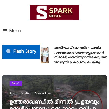
Skip
To
Content
സത്യത്തിന്റെ ജ്വാല വാർത്തയുടെ ലക്ഷ്യം
SPARK MEDIA
Menu
അഗ്രി-ഫുഡ് ചെറുകിട സൂക്ഷ്മ
Flash Story
സംരംഭങ്ങളെ ശക്തിപ്പെടുത്താന്‍
‘സ്മാര്‍ട്ട്’ പദ്ധതിയുമായി കേര; ല
മുഖ്യമന്ത്രി പ്രകാശനം ചെയ്തു
News
August 5, 2025
Sreeja Ajay
ഉത്തരാഖണ്ഡില്‍ മിന്നല്‍ പ്രളയവും