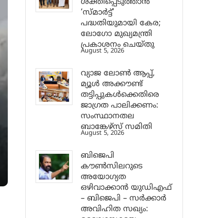
ശക്തിപ്പെടുത്താന്‍
‘സ്മാര്‍ട്ട്’
പദ്ധതിയുമായി കേര;
ലോഗോ മുഖ്യമന്ത്രി
പ്രകാശനം ചെയ്തു
August 5, 2026
വ്യാജ ലോൺ ആപ്പ്,
മ്യൂൾ അക്കൗണ്ട്
തട്ടിപ്പുകൾക്കെതിരെ
ജാ​ഗ്രത പാലിക്കണം:
സംസ്ഥാനതല
ബാങ്കേഴ്സ് സമിതി
August 5, 2026
ബിജെപി
കൗൺസിലറുടെ
അയോഗ്യത
ഒഴിവാക്കാൻ യുഡിഎഫ്
– ബിജെപി – സർക്കാർ
അവിഹിത സഖ്യം: