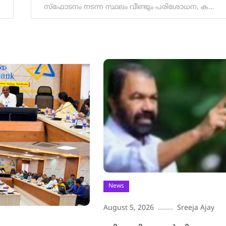
സ്ഫോടനം നടന്ന സ്ഥലം വീണ്ടും പരിശോധന, കഡാവർ നായ്ക്കളെ എത്തിച്ചു.
News
August 5, 2026
Sreeja Ajay