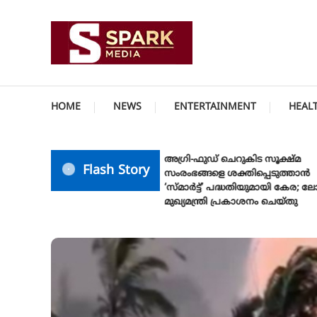
Skip
To
Content
സത്യത്തിന്റെ ജ്വാല വാർത്തയുടെ ലക്ഷ്യം
SPARK MEDIA
HOME
NEWS
ENTERTAINMENT
HEAL
അഗ്രി-ഫുഡ് ചെറുകിട സൂക്ഷ്മ
Flash Story
സംരംഭങ്ങളെ ശക്തിപ്പെടുത്താന്‍
‘സ്മാര്‍ട്ട്’ പദ്ധതിയുമായി കേര; ലോഗ
മുഖ്യമന്ത്രി പ്രകാശനം ചെയ്തു