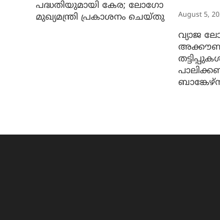
പദ്ധതിയുമായി കേര; ലോഗോ
August 5, 2
മുഖ്യമന്ത്രി പ്രകാശനം ചെയ്തു
വ്യാജ ലോ
അക്കൗണ്ട
തട്ടിപ്പു
പാലിക്ക
ബാങ്കേഴ്