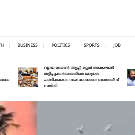
TH
BUSINESS
POLITICS
SPORTS
JOB
വ്യാജ ലോൺ ആപ്പ്, മ്യൂൾ അക്കൗണ്ട്
തട്ടിപ്പുകൾക്കെതിരെ ജാ​ഗ്രത
ോ
പാലിക്കണം: സംസ്ഥാനതല ബാങ്കേഴ്സ്
സമിതി