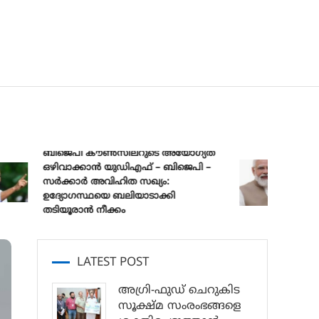
ബിജെപി കൗൺസിലറുടെ അയോഗ്യത
ഒഴിവാക്കാൻ യുഡിഎഫ് – ബിജെപി –
പ്രധാനമന
സർക്കാർ അവിഹിത സഖ്യം:
മുക്ത്
ഉദ്യോഗസ്ഥയെ ബലിയാടാക്കി
സങ്കൽപ്
തടിയൂരാൻ നീക്കം
LATEST POST
അഗ്രി-ഫുഡ് ചെറുകിട
സൂക്ഷ്മ സംരംഭങ്ങളെ