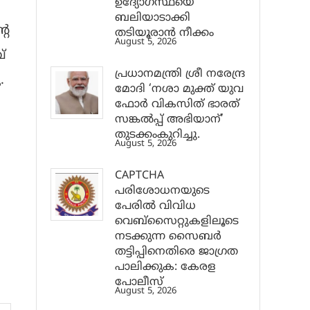
ഉദ്യോഗസ്ഥയെ
ബലിയാടാക്കി
റെ
തടിയൂരാൻ നീക്കം
August 5, 2026
്
പ്രധാനമന്ത്രി ശ്രീ നരേന്ദ്ര
.
മോദി ‘നശാ മുക്ത് യുവ
ഫോർ വികസിത് ഭാരത്
സങ്കൽപ്പ് അഭിയാന്’
തുടക്കംകുറിച്ചു.
August 5, 2026
CAPTCHA
പരിശോധനയുടെ
പേരില്‍ വിവിധ
വെബ്സൈറ്റുകളിലൂടെ
നടക്കുന്ന സൈബര്‍
തട്ടിപ്പിനെതിരെ ജാഗ്രത
പാലിക്കുക: കേരള
പോലീസ്
August 5, 2026