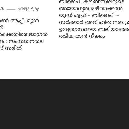
ബിജെപി കൗൺസിലറുടെ
അയോഗ്യത ഒഴിവാക്കാൻ
026
Sreeja Ajay
യുഡിഎഫ് – ബിജെപി –
ൺ ആപ്പ്, മ്യൂൾ
സർക്കാർ അവിഹിത സഖ്യം
്
ഉദ്യോഗസ്ഥയെ ബലിയാടാക്
കൾക്കെതിരെ ജാ​ഗ്രത
തടിയൂരാൻ നീക്കം
ണം: സംസ്ഥാനതല
സ് സമിതി