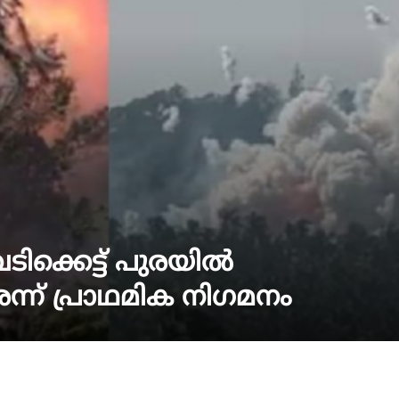
ക്കെട്ട് പുരയിൽ
െന്ന് പ്രാഥമിക നിഗമനം