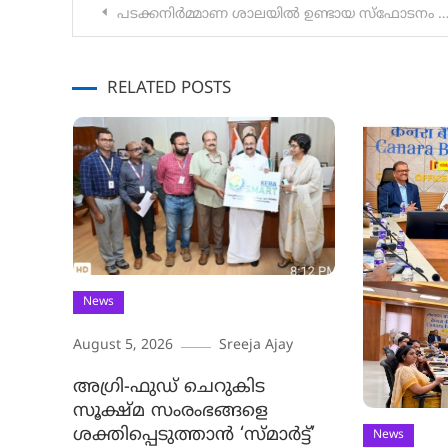
Post
പടക്കനിർമ്മാണ ശാലയിൽ ഉണ്ടായ സ്ഫോടനം മരണം 13 ആയി
navigation
RELATED POSTS
News
August 5, 2026
Sreeja Ajay
അഗ്രി-ഫുഡ് ചെറുകിട
സൂക്ഷ്മ സംരംഭങ്ങളെ
ശക്തിപ്പെടുത്താന്‍ ‘സ്മാര്‍ട്ട്’
News