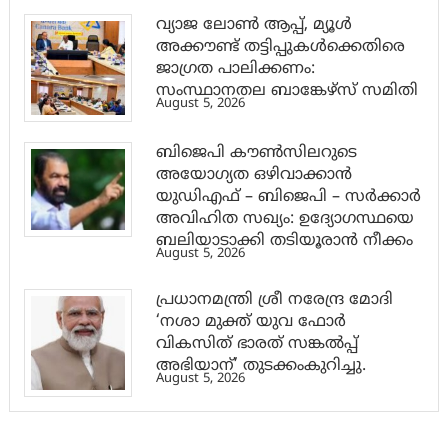
വ്യാജ ലോൺ ആപ്പ്, മ്യൂൾ
അക്കൗണ്ട് തട്ടിപ്പുകൾക്കെതിരെ
ജാ​ഗ്രത പാലിക്കണം:
സംസ്ഥാനതല ബാങ്കേഴ്സ് സമിതി
August 5, 2026
ബിജെപി കൗൺസിലറുടെ
അയോഗ്യത ഒഴിവാക്കാൻ
യുഡിഎഫ് – ബിജെപി – സർക്കാർ
അവിഹിത സഖ്യം: ഉദ്യോഗസ്ഥയെ
ബലിയാടാക്കി തടിയൂരാൻ നീക്കം
August 5, 2026
പ്രധാനമന്ത്രി ശ്രീ നരേന്ദ്ര മോദി
‘നശാ മുക്ത് യുവ ഫോർ
വികസിത് ഭാരത് സങ്കൽപ്പ്
അഭിയാന്’ തുടക്കംകുറിച്ചു.
August 5, 2026