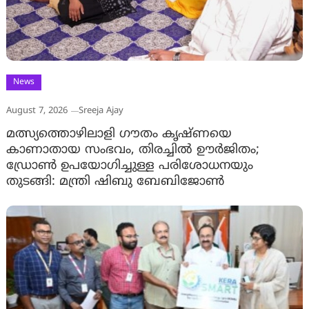
News
August 7, 2026
Sreeja Ajay
മത്സ്യത്തൊഴിലാളി ഗൗതം കൃഷ്ണയെ
കാണാതായ സംഭവം, തിരച്ചിൽ ഊർജിതം;
ഡ്രോണ്‍ ഉപയോഗിച്ചുള്ള പരിശോധനയും
തുടങ്ങി: മന്ത്രി ഷിബു ബേബിജോണ്‍