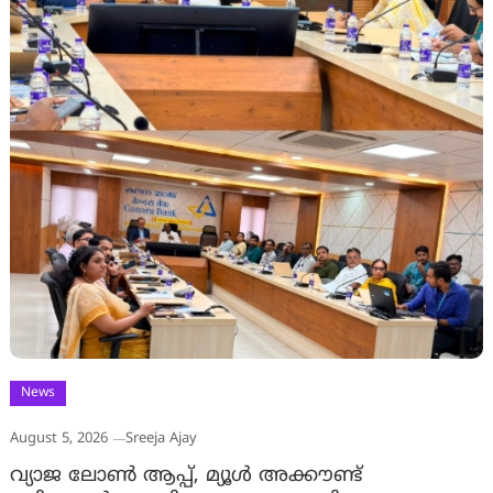
News
August 5, 2026
Sreeja Ajay
വ്യാജ ലോൺ ആപ്പ്, മ്യൂൾ അക്കൗണ്ട്