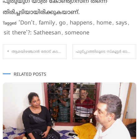
പുതുയുഗ യാത്ര കോൺഗ്രസിന് തന്നെ
തിരിച്ചടിയായിരിക്കുകയാണ്.
'Don't
family
go
happens
home
says
Tagged
,
,
,
,
,
,
sit there'?: Satheesan
someone
,
Post
ആമയിഴഞ്ചാൻ തോട് കടന്നു പോകുന്ന സ്ഥലങ്ങളിൽ മാലിന്യനിക്ഷേപം തടയാൻ ക്യാമറകൾ സ്ഥാപിക്കണം : മനുഷ്യാവകാശ കമ്മീഷൻ
ഫുട്പ്പാത്തിലൂടെ സ്കൂട്ടർ ഓടിച്ച സംഭവം; സ്കൂട്ടർ യാത്രക്കാരനെതിരെ കേസെടുത്ത് MVD; ലൈസൻസ് സസ്പെൻഡ് ചെയ്തു
navigation
RELATED POSTS