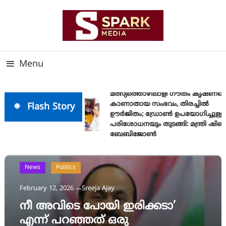
Skip
To
Content
സത്യത്തിന്റെ ജ്വാല വാർത്തയുടെ ലക്ഷ്യം
SPARK MEDIA
Menu
മത്സ്യത്തൊഴിലാളി ഗൗതം കൃഷ്ണയെ
കാണാതായ സംഭവം, തിരച്ചിൽ
Flash Story
ഊർജിതം; ഡ്രോണ്‍ ഉപയോഗിച്ചുള്ള
പരിശോധനയും തുടങ്ങി: മന്ത്രി ഷിബു
ബേബിജോണ്‍
News
Politics
February 12, 2026
Sreeja Ajay
നീ അവിടെ പോയി ഇരിക്കടാ’
എന്ന് പറഞ്ഞത് ഒരു