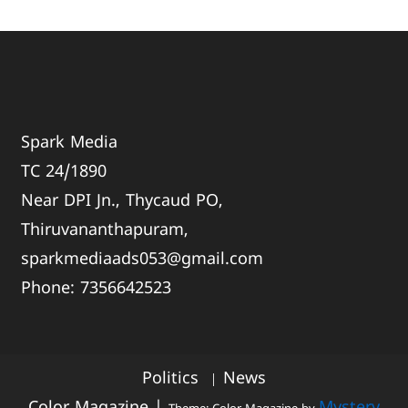
Spark Media
TC 24/1890
Near DPI Jn., Thycaud PO,
Thiruvananthapuram,
sparkmediaads053@gmail.com
Phone:
735664
2523
Politics
News