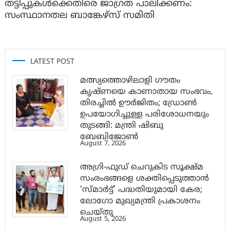
തട്ടിപ്പുകൾക്കെതിരെ ജാ​ഗ്രത പാലിക്കണം:
സംസ്ഥാനതല ബാങ്കേഴ്സ് സമിതി
LATEST POST
മത്സ്യത്തൊഴിലാളി ഗൗതം
കൃഷ്ണയെ കാണാതായ സംഭവം,
തിരച്ചിൽ ഊർജിതം; ഡ്രോണ്‍
ഉപയോഗിച്ചുള്ള പരിശോധനയും
തുടങ്ങി: മന്ത്രി ഷിബു
ബേബിജോണ്‍
August 7, 2026
അഗ്രി-ഫുഡ് ചെറുകിട സൂക്ഷ്മ
സംരംഭങ്ങളെ ശക്തിപ്പെടുത്താന്‍
‘സ്മാര്‍ട്ട്’ പദ്ധതിയുമായി കേര;
ലോഗോ മുഖ്യമന്ത്രി പ്രകാശനം
ചെയ്തു
August 5, 2026