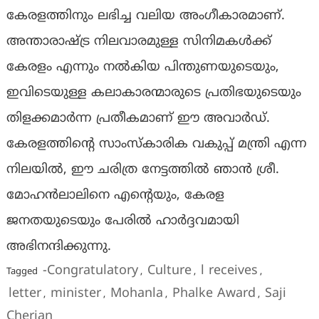
കേരളത്തിനും ലഭിച്ച വലിയ അംഗീകാരമാണ്.
അന്താരാഷ്ട്ര നിലവാരമുള്ള സിനിമകൾക്ക്
കേരളം എന്നും നൽകിയ പിന്തുണയുടെയും,
ഇവിടെയുള്ള കലാകാരന്മാരുടെ പ്രതിഭയുടെയും
തിളക്കമാർന്ന പ്രതീകമാണ് ഈ അവാർഡ്.
കേരളത്തിൻ്റെ സാംസ്‌കാരിക വകുപ്പ് മന്ത്രി എന്ന
നിലയിൽ, ഈ ചരിത്ര നേട്ടത്തിൽ ഞാൻ ശ്രീ.
മോഹൻലാലിനെ എൻ്റെയും, കേരള
ജനതയുടെയും പേരിൽ ഹാർദ്ദവമായി
അഭിനന്ദിക്കുന്നു.
-Congratulatory
Culture
l receives
Tagged
,
,
,
letter
minister
Mohanla
Phalke Award
Saji
,
,
,
,
Cherian