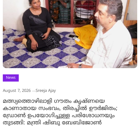
News
August 7, 2026
Sreeja Ajay
മത്സ്യത്തൊഴിലാളി ഗൗതം കൃഷ്ണയെ
കാണാതായ സംഭവം, തിരച്ചിൽ ഊർജിതം;
ഡ്രോണ്‍ ഉപയോഗിച്ചുള്ള പരിശോധനയും
തുടങ്ങി: മന്ത്രി ഷിബു ബേബിജോണ്‍