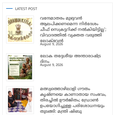
LATEST POST
വന്ദേമാതരം മുഴുവൻ
ആലപിക്കണമെന്ന നിർദേശം
ചീഫ് സെക്രട്ടറിക്ക് നൽകിയിട്ടില്ല’;
വിവാദത്തിൽ വ്യക്തത വരുത്തി
ലോക്ഭവൻ
August 9, 2026
ലോക തദ്ദേശീയ അന്താരാഷ്ട്ര
ദിനം
August 9, 2026
മത്സ്യത്തൊഴിലാളി ഗൗതം
കൃഷ്ണയെ കാണാതായ സംഭവം,
തിരച്ചിൽ ഊർജിതം; ഡ്രോണ്‍
ഉപയോഗിച്ചുള്ള പരിശോധനയും
തുടങ്ങി: മന്ത്രി ഷിബു