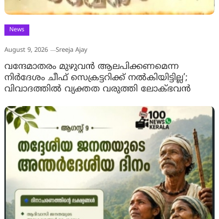
News
August 9, 2026
Sreeja Ajay
വന്ദേമാതരം മുഴുവൻ ആലപിക്കണമെന്ന
നിർദേശം ചീഫ് സെക്രട്ടറിക്ക് നൽകിയിട്ടില്ല’;
വിവാദത്തിൽ വ്യക്തത വരുത്തി ലോക്ഭവൻ