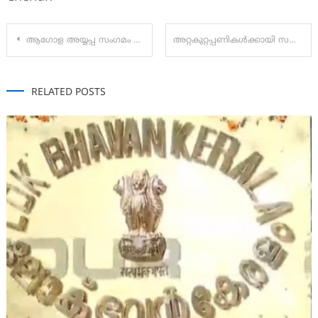
Post
ആഗോള അയ്യപ്പ സംഗമം പങ്കാളിത്തം കൊണ്ടും സംഘാടക മികവുകൊണ്ടും ശ്രദ്ധേയമായി : മന്ത്രി വി എൻ വാസവൻ
അറ്റകുറ്റപ്പണികൾക്കായി സന്നിധാനത്ത് നിന്ന് കൊണ്ടുപോയ ദ്വാരപാലക ശിൽപ്പത്തിന്റെ സ്വർണപ്പാളികൾ തിരിച്ചെത്തിച്ചു
navigation
RELATED POSTS