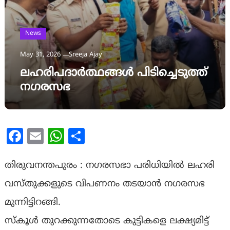
News
May 31, 2026
Sreeja Ajay
ലഹരിപദാർത്ഥങ്ങൾ പിടിച്ചെടുത്ത്
നഗരസഭ
Facebook
Email
WhatsApp
Share
തിരുവനന്തപുരം : നഗരസഭാ പരിധിയിൽ ലഹരി
വസ്തുക്കളുടെ വിപണനം തടയാൻ നഗരസഭ
മുന്നിട്ടിറങ്ങി.
സ്‌കൂൾ തുറക്കുന്നതോടെ കുട്ടികളെ ലക്ഷ്യമിട്ട്