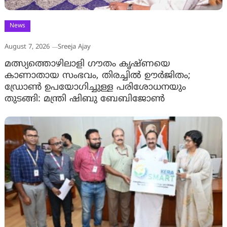
News
August 7, 2026
Sreeja Ajay
മത്സ്യത്തൊഴിലാളി ഗൗതം കൃഷ്ണയെ
കാണാതായ സംഭവം, തിരച്ചിൽ ഊർജിതം;
ഡ്രോണ്‍ ഉപയോഗിച്ചുള്ള പരിശോധനയും
തുടങ്ങി: മന്ത്രി ഷിബു ബേബിജോണ്‍