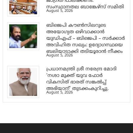
ജാ​ഗ്രത പാലിക്കണം:
സംസ്ഥാനതല ബാങ്കേഴ്സ് സമിതി
August 5, 2026
ബിജെപി കൗൺസിലറുടെ
അയോഗ്യത ഒഴിവാക്കാൻ
യുഡിഎഫ് – ബിജെപി – സർക്കാർ
അവിഹിത സഖ്യം: ഉദ്യോഗസ്ഥയെ
ബലിയാടാക്കി തടിയൂരാൻ നീക്കം
August 5, 2026
പ്രധാനമന്ത്രി ശ്രീ നരേന്ദ്ര മോദി
‘നശാ മുക്ത് യുവ ഫോർ
വികസിത് ഭാരത് സങ്കൽപ്പ്
അഭിയാന്’ തുടക്കംകുറിച്ചു.
August 5, 2026