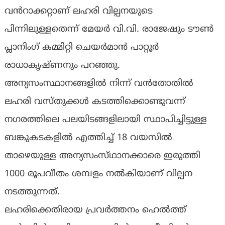
വൻറാക്കറ്റാണ് ലഹരി വില്പനയുടെ
പിന്നിലുള്ളതെന്ന് മേയർ വി.വി. രാജേഷും ടൗൺ
പ്ലാനിംഗ് കമ്മിറ്റി ചെയർമാൻ പാറ്റൂർ
രാധാകൃഷ്‌ണനും പറഞ്ഞു.
അന്യസംസ്ഥാനങ്ങളിൽ നിന്ന് വൻതോതിൽ
ലഹരി വസ്‌തുക്കൾ കടത്തിക്കൊണ്ടുവന്ന്
നഗരത്തിലെ പലയിടങ്ങളിലായി സ്ഥാപിച്ചിട്ടുള്ള
ബങ്കുകടകളിൽ എത്തിച്ച് 18 വയസിൽ
താഴെയുള്ള അന്യസംസ്‌ഥാനക്കാരെ ഇരുത്തി
1000 രൂപവീതം ശമ്പളം നൽകിയാണ് വില്പന
നടത്തുന്നത്.
ലഹരിക്കെതിരായ പ്രവർത്തനം ഹെൽത്ത്