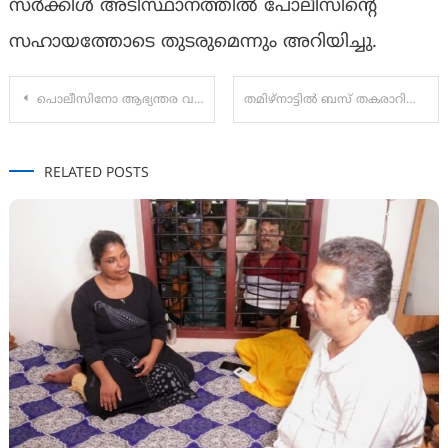
സർക്കിൾ അടിസ്ഥാനത്തിൽ പോലീസിൻ്റെ
സഹായത്തോടെ തുടരുമെന്നും അറിയിച്ചു.
Post
പൊലീസിനോ ആഭ്യന്തര വകുപ്പിനോ ഇഡി റെയ്ഡ് സംബന്ധിച്ച് ഒരു വിവരവും ഉണ്ടായിരുന്നില്ല’; രമേശ് ചെന്നിത്തല
തമിഴ്‌നാട്ടിൽ ബസ് തകരാറിലായി; കുടുങ്ങിയ മലയാളി യാത്രക്കാർക്ക് രക്ഷകനായി ആഭ്യന്തരമന്ത്രി രമേശ് ചെന്നിത്തല
navigation
RELATED POSTS