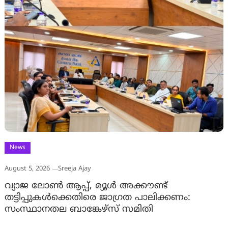
News
August 5, 2026
Sreeja Ajay
വ്യാജ ലോൺ ആപ്പ്, മ്യൂൾ അക്കൗണ്ട്
തട്ടിപ്പുകൾക്കെതിരെ ജാ​ഗ്രത പാലിക്കണം:
സംസ്ഥാനതല ബാങ്കേഴ്സ് സമിതി