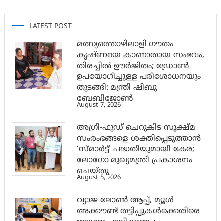
LATEST POST
മത്സ്യത്തൊഴിലാളി ഗൗതം
കൃഷ്ണയെ കാണാതായ സംഭവം,
തിരച്ചിൽ ഊർജിതം; ഡ്രോണ്‍
ഉപയോഗിച്ചുള്ള പരിശോധനയും
തുടങ്ങി: മന്ത്രി ഷിബു
ബേബിജോണ്‍
August 7, 2026
അഗ്രി-ഫുഡ് ചെറുകിട സൂക്ഷ്മ
സംരംഭങ്ങളെ ശക്തിപ്പെടുത്താന്‍
‘സ്മാര്‍ട്ട്’ പദ്ധതിയുമായി കേര;
ലോഗോ മുഖ്യമന്ത്രി പ്രകാശനം
ചെയ്തു
August 5, 2026
വ്യാജ ലോൺ ആപ്പ്, മ്യൂൾ
അക്കൗണ്ട് തട്ടിപ്പുകൾക്കെതിരെ