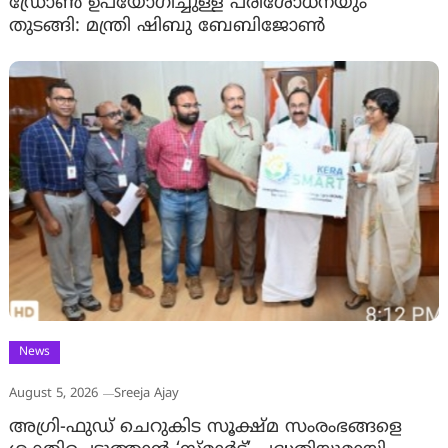
ഡ്രോണ്‍ ഉപയോഗിച്ചുള്ള പരിശോധനയും
തുടങ്ങി: മന്ത്രി ഷിബു ബേബിജോണ്‍
News
August 5, 2026
Sreeja Ajay
അഗ്രി-ഫുഡ് ചെറുകിട സൂക്ഷ്മ സംരംഭങ്ങളെ