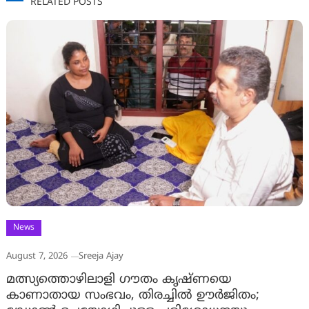
RELATED POSTS
News
August 7, 2026
Sreeja Ajay
മത്സ്യത്തൊഴിലാളി ഗൗതം കൃഷ്ണയെ
കാണാതായ സംഭവം, തിരച്ചിൽ ഊർജിതം;