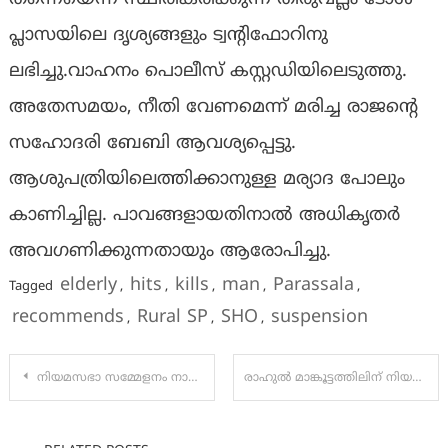
പ്ലാസയിലെ ദൃശ്യങ്ങളും ട്വന്റിഫോറിനു
ലഭിച്ചു.വാഹനം പൊലീസ് കസ്റ്റഡിയിലെടുത്തു.
അതേസമയം, നീതി വേണമെന്ന് മരിച്ച രാജന്റെ
സഹോദരി ബേബി ആവശ്യപ്പെട്ടു.
ആശുപത്രിയിലെത്തിക്കാനുള്ള മര്യാദ പോലും
കാണിച്ചില്ല. പാവങ്ങളായതിനാല്‍ അധികൃതര്‍
അവഗണിക്കുന്നതായും ആരോപിച്ചു.
elderly
hits
kills
man
Parassala
Tagged
,
,
,
,
,
recommends
Rural SP
SHO
suspension
,
,
,
Post
നിയമസഭാ സമ്മേളനം നാളെ മുതൽ; പൊലീസിനെതിരെ ഉയർന്ന പരാതികൾ ഉയർത്തിക്കാട്ടാൻ പ്രതിപക്ഷം; രാഹുൽ വിഷയം ചർച്ചയാക്കാൻ ഭരണപക്ഷം
രാഹുൽ മാങ്കൂട്ടത്തിലിന് നിയമസഭയില്‍ പ്രത്യേക ബ്ലോക്ക്; പങ്കെടുക്കരുതെന്ന് വിഡി സതീശന്‍; കോണ്‍ഗ്രസില്‍ തിരക്കിട്ട ചര്‍ച്ച:
navigation