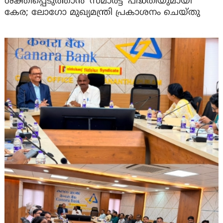
ശക്തിപ്പെടുത്താന്‍ ‘സ്മാര്‍ട്ട്’ പദ്ധതിയുമായി
കേര; ലോഗോ മുഖ്യമന്ത്രി പ്രകാശനം ചെയ്തു