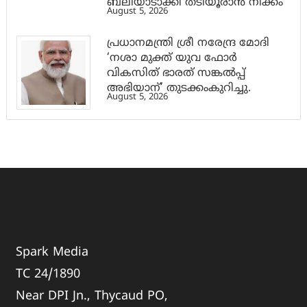
ബലിയാടാക്കി തടിയൂരാൻ നീക്കം
August 5, 2026
പ്രധാനമന്ത്രി ശ്രീ നരേന്ദ്ര മോദി
‘നശാ മുക്ത് യുവ ഫോർ
വികസിത് ഭാരത് സങ്കൽപ്പ്
അഭിയാന്’ തുടക്കംകുറിച്ചു.
August 5, 2026
Spark Media
TC 24/1890
Near DPI Jn., Thycaud PO,