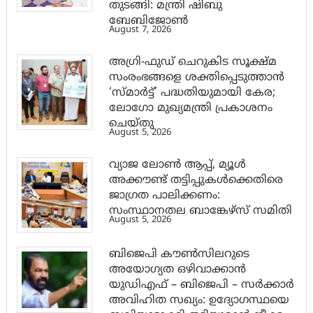
തുടങ്ങി: മന്ത്രി ഷിബു
ബേബിജോണ്‍
August 7, 2026
അഗ്രി-ഫുഡ് ചെറുകിട സൂക്ഷ്മ
സംരംഭങ്ങളെ ശക്തിപ്പെടുത്താന്‍
‘സ്മാര്‍ട്ട്’ പദ്ധതിയുമായി കേര;
ലോഗോ മുഖ്യമന്ത്രി പ്രകാശനം
ചെയ്തു
August 5, 2026
വ്യാജ ലോൺ ആപ്പ്, മ്യൂൾ
അക്കൗണ്ട് തട്ടിപ്പുകൾക്കെതിരെ
ജാ​ഗ്രത പാലിക്കണം:
സംസ്ഥാനതല ബാങ്കേഴ്സ് സമിതി
August 5, 2026
ബിജെപി കൗൺസിലറുടെ
അയോഗ്യത ഒഴിവാക്കാൻ
യുഡിഎഫ് – ബിജെപി – സർക്കാർ
അവിഹിത സഖ്യം: ഉദ്യോഗസ്ഥയെ