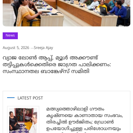
News
August 5, 2026
Sreeja Ajay
വ്യാജ ലോൺ ആപ്പ്, മ്യൂൾ അക്കൗണ്ട്
തട്ടിപ്പുകൾക്കെതിരെ ജാ​ഗ്രത പാലിക്കണം:
സംസ്ഥാനതല ബാങ്കേഴ്സ് സമിതി
LATEST POST
മത്സ്യത്തൊഴിലാളി ഗൗതം
കൃഷ്ണയെ കാണാതായ സംഭവം,
തിരച്ചിൽ ഊർജിതം; ഡ്രോണ്‍
ഉപയോഗിച്ചുള്ള പരിശോധനയും