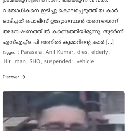
ശ്രമിക്കുന്നുണ്ടെന്നാണ് ലഭിക്കുന്ന വിവരം.
വയോധികനെ ഇടിച്ചു കൊലപ്പെടുത്തിയ കാർ
ഓടിച്ചത് പൊലീസ് ഉദ്യോഗസ്ഥൻ തന്നെയെന്ന്
അന്വേഷണത്തില്‍ കണ്ടെത്തിയിരുന്നു. തുടർന്ന്
എസ്എച്ച്ഒ പി അനിൽ കുമാറിന്റെ കാർ […]
: Parasala
Anil Kumar
dies
elderly
Tagged
,
,
,
,
Hit
man
SHO
suspended:
vehicle
,
,
,
,
Discover