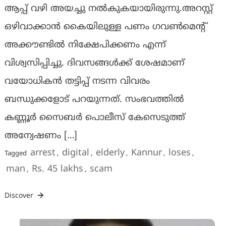
ആപ്പ് വഴി അയച്ചു നൽകുകയായിരുന്നു.അറസ്റ്റ്
ഒഴിവാക്കാൻ കൈയിലുള്ള പണം ഗവൺമെൻ്റ്
അക്കൗണ്ടിൽ നിക്ഷേപിക്കണം എന്ന്
വിശ്വസിപ്പിച്ചു. ദിവസങ്ങൾക്ക് ശേഷമാണ്
വയോധികൻ തട്ടിപ്പ് നടന്ന വിവരം
ബന്ധുക്കളോട് പറയുന്നത്. സംഭവത്തിൽ
കണ്ണൂർ സൈബർ പൊലീസ് കേസെടുത്ത്
അന്വേഷണം […]
arrest
digital
elderly
Kannur
loses
Tagged
,
,
,
,
,
man
Rs. 45 lakhs
scam
,
,
Discover