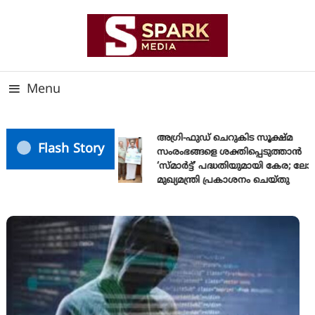
Skip
To
Content
സത്യത്തിന്റെ ജ്വാല വാർത്തയുടെ ലക്ഷ്യം
SPARK MEDIA
Menu
അഗ്രി-ഫുഡ് ചെറുകിട സൂക്ഷ്മ
Flash Story
സംരംഭങ്ങളെ ശക്തിപ്പെടുത്താന്‍
‘സ്മാര്‍ട്ട്’ പദ്ധതിയുമായി കേര; ല
മുഖ്യമന്ത്രി പ്രകാശനം ചെയ്തു