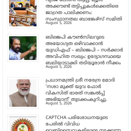
വ്യാജ ലോൺ ആപ്പ്, മ്യൂൾ
അക്കൗണ്ട് തട്ടിപ്പുകൾക്കെതിരെ
ജാ​ഗ്രത പാലിക്കണം:
സംസ്ഥാനതല ബാങ്കേഴ്സ് സമിതി
August 5, 2026
ബിജെപി കൗൺസിലറുടെ
അയോഗ്യത ഒഴിവാക്കാൻ
യുഡിഎഫ് – ബിജെപി – സർക്കാർ
അവിഹിത സഖ്യം: ഉദ്യോഗസ്ഥയെ
ബലിയാടാക്കി തടിയൂരാൻ നീക്കം
August 5, 2026
പ്രധാനമന്ത്രി ശ്രീ നരേന്ദ്ര മോദി
‘നശാ മുക്ത് യുവ ഫോർ
വികസിത് ഭാരത് സങ്കൽപ്പ്
അഭിയാന്’ തുടക്കംകുറിച്ചു.
August 5, 2026
CAPTCHA പരിശോധനയുടെ
പേരില്‍ വിവിധ
വെബ്സൈറ്റുകളിലൂടെ നടക്കുന്ന