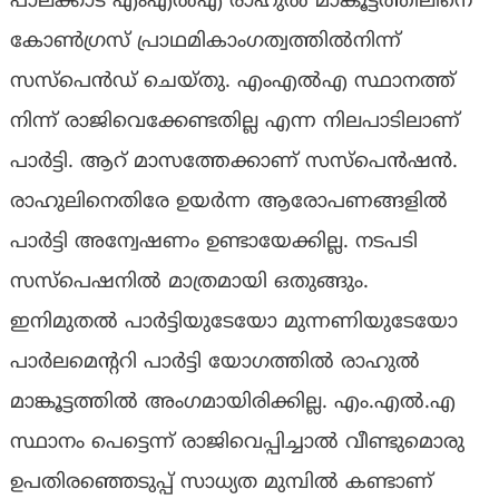
പാലക്കാട് എംഎൽഎ രാഹുൽ മാങ്കൂട്ടത്തിലിനെ
കോൺഗ്രസ് പ്രാഥമികാംഗത്വത്തിൽനിന്ന്
സസ്പെൻഡ് ചെയ്തു. എംഎൽഎ സ്ഥാനത്ത്
നിന്ന് രാജിവെക്കേണ്ടതില്ല എന്ന നിലപാടിലാണ്
പാർട്ടി. ആറ് മാസത്തേക്കാണ് സസ്പെൻഷൻ.
രാഹുലിനെതിരേ ഉയർന്ന ആരോപണങ്ങളിൽ
പാർട്ടി അന്വേഷണം ഉണ്ടായേക്കില്ല. നടപടി
സസ്പെഷനിൽ മാത്രമായി ഒതുങ്ങും.
ഇനിമുതൽ പാർട്ടിയുടേയോ മുന്നണിയുടേയോ
പാർലമെന്ററി പാർട്ടി യോഗത്തിൽ രാഹുൽ
മാങ്കൂട്ടത്തിൽ അംഗമായിരിക്കില്ല. എം.എൽ.എ
സ്ഥാനം പെട്ടെന്ന് രാജിവെപ്പിച്ചാൽ വീണ്ടുമൊരു
ഉപതിരഞ്ഞെടുപ്പ് സാധ്യത മുമ്പിൽ കണ്ടാണ്