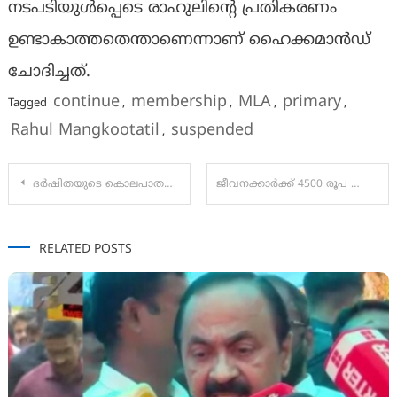
നടപടിയുൾപ്പെടെ രാഹുലിൻ്റെ പ്രതികരണം
ഉണ്ടാകാത്തതെന്താണെന്നാണ് ഹൈക്കമാൻഡ്
ചോദിച്ചത്.
continue
membership
MLA
primary
Tagged
,
,
,
,
Rahul Mangkootatil
suspended
,
Post
ദർഷിതയുടെ കൊലപാതകം അതിക്രൂരം; വായിൽ സ്ഫോടക വസ്തു തിരുകി പൊട്ടിച്ചു, പ്രതി സിദ്ധരാജു അറസ്റ്റിൽ
ജീവനക്കാർക്ക് 4500 രൂപ ബോണസ് 3000 രൂപ ഉത്സവബത്ത; പെൻഷൻകാർക്ക് 1250 രൂപ
navigation
RELATED POSTS