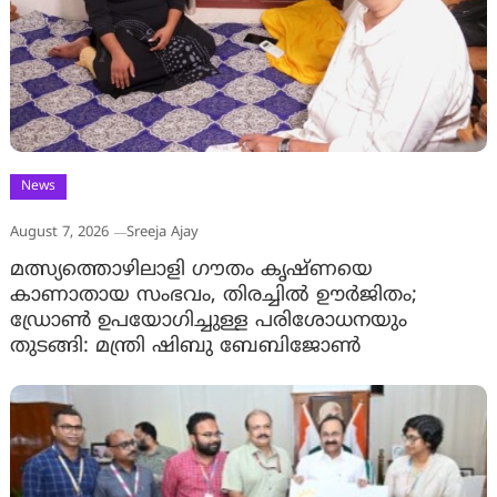
News
August 7, 2026
Sreeja Ajay
മത്സ്യത്തൊഴിലാളി ഗൗതം കൃഷ്ണയെ
കാണാതായ സംഭവം, തിരച്ചിൽ ഊർജിതം;
ഡ്രോണ്‍ ഉപയോഗിച്ചുള്ള പരിശോധനയും
തുടങ്ങി: മന്ത്രി ഷിബു ബേബിജോണ്‍