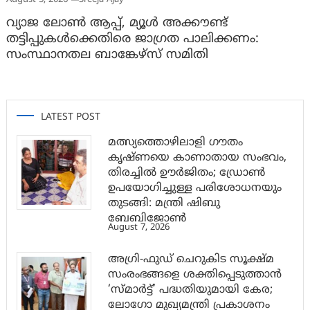
August 5, 2026
Sreeja Ajay
വ്യാജ ലോൺ ആപ്പ്, മ്യൂൾ അക്കൗണ്ട്
തട്ടിപ്പുകൾക്കെതിരെ ജാ​ഗ്രത പാലിക്കണം:
സംസ്ഥാനതല ബാങ്കേഴ്സ് സമിതി
LATEST POST
മത്സ്യത്തൊഴിലാളി ഗൗതം
കൃഷ്ണയെ കാണാതായ സംഭവം,
തിരച്ചിൽ ഊർജിതം; ഡ്രോണ്‍
ഉപയോഗിച്ചുള്ള പരിശോധനയും
തുടങ്ങി: മന്ത്രി ഷിബു
ബേബിജോണ്‍
August 7, 2026
അഗ്രി-ഫുഡ് ചെറുകിട സൂക്ഷ്മ
സംരംഭങ്ങളെ ശക്തിപ്പെടുത്താന്‍
‘സ്മാര്‍ട്ട്’ പദ്ധതിയുമായി കേര;
ലോഗോ മുഖ്യമന്ത്രി പ്രകാശനം