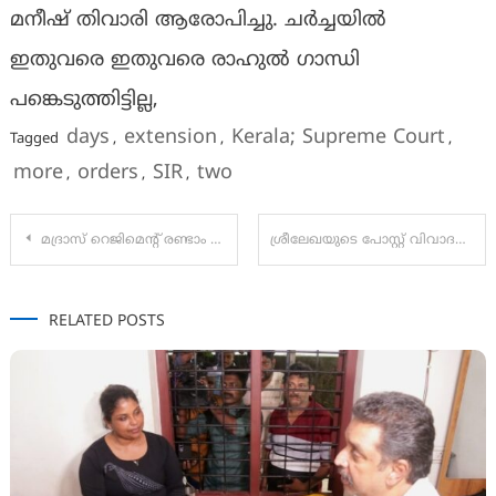
മനീഷ് തിവാരി ആരോപിച്ചു. ചര്‍ച്ചയില്‍
ഇതുവരെ ഇതുവരെ രാഹുല്‍ ഗാന്ധി
പങ്കെടുത്തിട്ടില്ല,
days
extension
Kerala; Supreme Court
Tagged
,
,
,
more
orders
SIR
two
,
,
,
Post
മദ്രാസ് റെജിമെൻ്റ് രണ്ടാം ബറ്റാലിയൻ്റെ 250-ാം വാർഷികം
ശ്രീലേഖയുടെ പോസ്റ്റ്‌ വിവാദത്തിൽ; നടപടി എടുക്കുമെന്ന് തെരഞ്ഞെടുപ്പു കമ്മീഷൻ, പോസ്റ്റ്‌ ഡിലീറ്റ് ചെയ്തു
navigation
RELATED POSTS