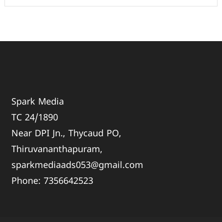
Spark Media
TC 24/1890
Near DPI Jn., Thycaud PO,
Thiruvananthapuram,
sparkmediaads053@gmail.com
Phone:
735664
2523