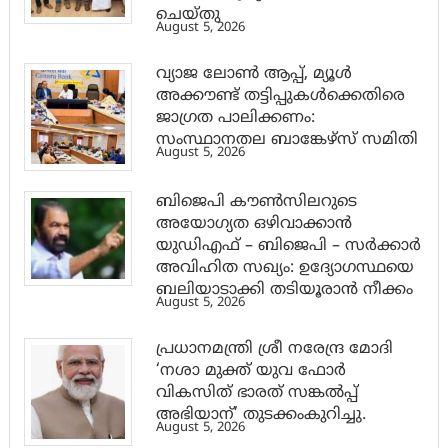
ചെയ്തു
August 5, 2026
വ്യാജ ലോൺ ആപ്പ്, മ്യൂൾ
അക്കൗണ്ട് തട്ടിപ്പുകൾക്കെതിരെ
ജാ​ഗ്രത പാലിക്കണം:
സംസ്ഥാനതല ബാങ്കേഴ്സ് സമിതി
August 5, 2026
ബിജെപി കൗൺസിലറുടെ
അയോഗ്യത ഒഴിവാക്കാൻ
യുഡിഎഫ് – ബിജെപി – സർക്കാർ
അവിഹിത സഖ്യം: ഉദ്യോഗസ്ഥയെ
ബലിയാടാക്കി തടിയൂരാൻ നീക്കം
August 5, 2026
പ്രധാനമന്ത്രി ശ്രീ നരേന്ദ്ര മോദി
‘നശാ മുക്ത് യുവ ഫോർ
വികസിത് ഭാരത് സങ്കൽപ്പ്
അഭിയാന്’ തുടക്കംകുറിച്ചു.
August 5, 2026