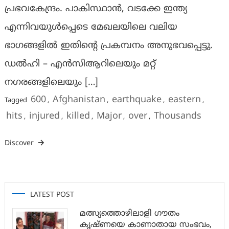
പ്രഭവകേന്ദ്രം. പാകിസ്ഥാൻ, വടക്കേ ഇന്ത്യ
എന്നിവയുൾപ്പെടെ മേഖലയിലെ വലിയ
ഭാഗങ്ങളിൽ ഇതിന്‍റെ പ്രകമ്പനം അനുഭവപ്പെട്ടു.
ഡൽഹി – എൻസിആറിലെയും മറ്റ്
നഗരങ്ങളിലെയും […]
600
Afghanistan
earthquake
eastern
Tagged
,
,
,
,
hits
injured
killed
Major
over
Thousands
,
,
,
,
,
Discover
LATEST POST
മത്സ്യത്തൊഴിലാളി ഗൗതം
കൃഷ്ണയെ കാണാതായ സംഭവം,