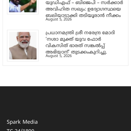
യുഡിഎഫ് – ബിജെപി – സർക്കാർ
അവിഹിത സഖ്യം: ഉദ്യോഗസ്ഥയെ
ബലിയാടാക്കി തടിയൂരാൻ നീക്കം
August 5, 2026
പ്രധാനമന്ത്രി ശ്രീ നരേന്ദ്ര മോദി
‘നശാ മുക്ത് യുവ ഫോർ
വികസിത് ഭാരത് സങ്കൽപ്പ്
അഭിയാന്’ തുടക്കംകുറിച്ചു.
August 5, 2026
Spark Media