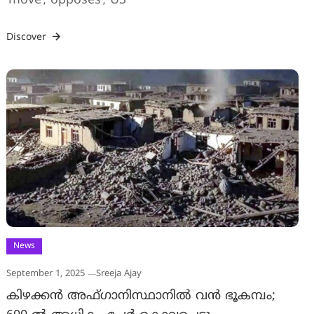
move
opposes
US
,
,
Discover
News
September 1, 2025
Sreeja Ajay
കിഴക്കൻ അഫ്ഗാനിസ്ഥാനിൽ വൻ ഭൂകമ്പം;