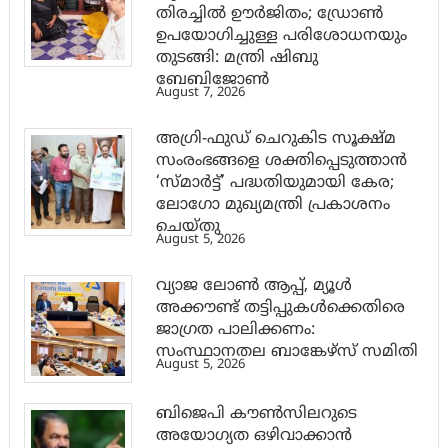
തിരച്ചിൽ ഊർജിതം; ഡ്രോണ്‍
ഉപയോഗിച്ചുള്ള പരിശോധനയും
തുടങ്ങി: മന്ത്രി ഷിബു
ബേബിജോണ്‍
August 7, 2026
അഗ്രി-ഫുഡ് ചെറുകിട സൂക്ഷ്മ
സംരംഭങ്ങളെ ശക്തിപ്പെടുത്താന്‍
‘സ്മാര്‍ട്ട്’ പദ്ധതിയുമായി കേര;
ലോഗോ മുഖ്യമന്ത്രി പ്രകാശനം
ചെയ്തു
August 5, 2026
വ്യാജ ലോൺ ആപ്പ്, മ്യൂൾ
അക്കൗണ്ട് തട്ടിപ്പുകൾക്കെതിരെ
ജാ​ഗ്രത പാലിക്കണം:
സംസ്ഥാനതല ബാങ്കേഴ്സ് സമിതി
August 5, 2026
ബിജെപി കൗൺസിലറുടെ
അയോഗ്യത ഒഴിവാക്കാൻ