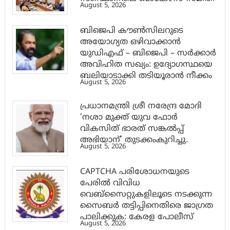
August 5, 2026
ബിജെപി കൗൺസിലറുടെ
അയോഗ്യത ഒഴിവാക്കാൻ
യുഡിഎഫ് – ബിജെപി – സർക്കാർ
അവിഹിത സഖ്യം: ഉദ്യോഗസ്ഥയെ
ബലിയാടാക്കി തടിയൂരാൻ നീക്കം
August 5, 2026
പ്രധാനമന്ത്രി ശ്രീ നരേന്ദ്ര മോദി
‘നശാ മുക്ത് യുവ ഫോർ
വികസിത് ഭാരത് സങ്കൽപ്പ്
അഭിയാന്’ തുടക്കംകുറിച്ചു.
August 5, 2026
CAPTCHA പരിശോധനയുടെ
പേരില്‍ വിവിധ
വെബ്സൈറ്റുകളിലൂടെ നടക്കുന്ന
സൈബര്‍ തട്ടിപ്പിനെതിരെ ജാഗ്രത
പാലിക്കുക: കേരള പോലീസ്
August 5, 2026