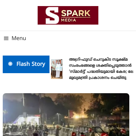
Skip
To
Content
സത്യത്തിന്റെ ജ്വാല വാർത്തയുടെ ലക്ഷ്യം
SPARK MEDIA
Menu
അഗ്രി-ഫുഡ് ചെറുകിട സൂക്ഷ്മ
Flash Story
സംരംഭങ്ങളെ ശക്തിപ്പെടുത്താന്‍
‘സ്മാര്‍ട്ട്’ പദ്ധതിയുമായി കേര; 
മുഖ്യമന്ത്രി പ്രകാശനം ചെയ്തു