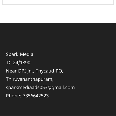
Spark Media
TC 24/1890
Near DPI Jn., Thycaud PO,
Thiruvananthapuram,
sparkmediaads053@gmail.com
Phone:
735664
2523