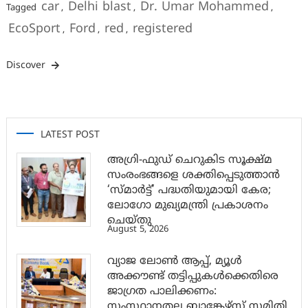
car
Delhi blast
Dr. Umar Mohammed
Tagged
,
,
,
EcoSport
Ford
red
registered
,
,
,
Discover
LATEST POST
അഗ്രി-ഫുഡ് ചെറുകിട സൂക്ഷ്മ
സംരംഭങ്ങളെ ശക്തിപ്പെടുത്താന്‍
‘സ്മാര്‍ട്ട്’ പദ്ധതിയുമായി കേര;
ലോഗോ മുഖ്യമന്ത്രി പ്രകാശനം
ചെയ്തു
August 5, 2026
വ്യാജ ലോൺ ആപ്പ്, മ്യൂൾ
അക്കൗണ്ട് തട്ടിപ്പുകൾക്കെതിരെ
ജാ​ഗ്രത പാലിക്കണം:
സംസ്ഥാനതല ബാങ്കേഴ്സ് സമിതി