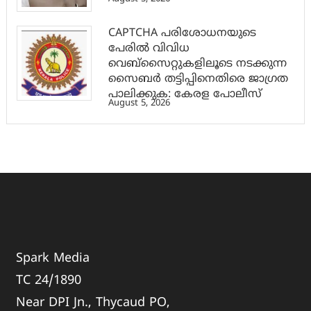
CAPTCHA പരിശോധനയുടെ
പേരില്‍ വിവിധ
വെബ്സൈറ്റുകളിലൂടെ നടക്കുന്ന
സൈബര്‍ തട്ടിപ്പിനെതിരെ ജാഗ്രത
പാലിക്കുക: കേരള പോലീസ്
August 5, 2026
Spark Media
TC 24/1890
Near DPI Jn., Thycaud PO,