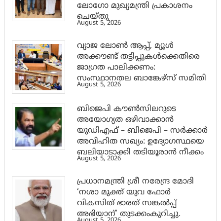
ലോഗോ മുഖ്യമന്ത്രി പ്രകാശനം
ചെയ്തു
August 5, 2026
വ്യാജ ലോൺ ആപ്പ്, മ്യൂൾ
അക്കൗണ്ട് തട്ടിപ്പുകൾക്കെതിരെ
ജാ​ഗ്രത പാലിക്കണം:
സംസ്ഥാനതല ബാങ്കേഴ്സ് സമിതി
August 5, 2026
ബിജെപി കൗൺസിലറുടെ
അയോഗ്യത ഒഴിവാക്കാൻ
യുഡിഎഫ് – ബിജെപി – സർക്കാർ
അവിഹിത സഖ്യം: ഉദ്യോഗസ്ഥയെ
ബലിയാടാക്കി തടിയൂരാൻ നീക്കം
August 5, 2026
പ്രധാനമന്ത്രി ശ്രീ നരേന്ദ്ര മോദി
‘നശാ മുക്ത് യുവ ഫോർ
വികസിത് ഭാരത് സങ്കൽപ്പ്
അഭിയാന്’ തുടക്കംകുറിച്ചു.
August 5, 2026