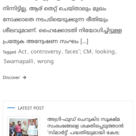
നിന്നിട്ടില്ല. ആര് തെറ്റ് ചെയ്താലും മുഖം
നോക്കാതെ നടപടിയെടുക്കുന്ന രീതിയും
ശീലവുമാണ്. ഹൈക്കോടതി നിയോഗിച്ചിട്ടുള്ള
പ്രത്യേക അന്വേഷണ സംഘം […]
Act
controversy
faces'; CM
looking
Tagged
,
,
,
,
Swarnapalli
wrong
,
Discover
LATEST POST
അഗ്രി-ഫുഡ് ചെറുകിട സൂക്ഷ്മ
സംരംഭങ്ങളെ ശക്തിപ്പെടുത്താന്‍
‘സ്മാര്‍ട്ട്’ പദ്ധതിയുമായി കേര;