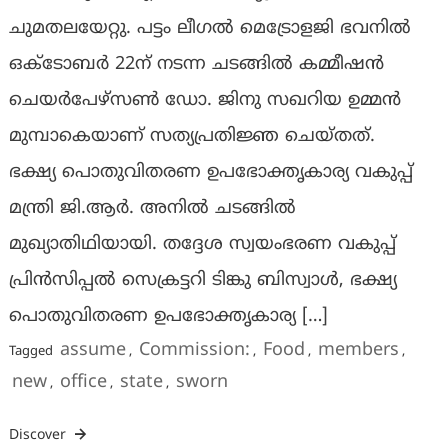
ചുമതലയേറ്റു. പട്ടം ലീഗൽ മെട്രോളജി ഭവനിൽ
ഒക്ടോബർ 22ന് നടന്ന ചടങ്ങിൽ കമ്മീഷൻ
ചെയർപേഴ്‌സൺ ഡോ. ജിനു സഖറിയ ഉമ്മൻ
മുമ്പാകെയാണ് സത്യപ്രതിജ്ഞ ചെയ്തത്.
ഭക്ഷ്യ പൊതുവിതരണ ഉപഭോക്തൃകാര്യ വകുപ്പ്
മന്ത്രി ജി.ആർ. അനിൽ ചടങ്ങിൽ
മുഖ്യാതിഥിയായി. തദ്ദേശ സ്വയംഭരണ വകുപ്പ്
പ്രിൻസിപ്പൽ സെക്രട്ടറി ടിങ്കു ബിസ്വാൾ, ഭക്ഷ്യ
പൊതുവിതരണ ഉപഭോക്തൃകാര്യ […]
assume
Commission:
Food
members
Tagged
,
,
,
,
new
office
state
sworn
,
,
,
Discover