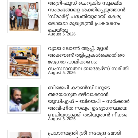
അഗ്രി-ഫുഡ് ചെറുകിട സൂക്ഷ്മ
സംരംഭങ്ങളെ ശക്തിപ്പെടുത്താന്‍
‘സ്മാര്‍ട്ട്’ പദ്ധതിയുമായി കേര;
ലോഗോ മുഖ്യമന്ത്രി പ്രകാശനം
ചെയ്തു
August 5, 2026
വ്യാജ ലോൺ ആപ്പ്, മ്യൂൾ
അക്കൗണ്ട് തട്ടിപ്പുകൾക്കെതിരെ
ജാ​ഗ്രത പാലിക്കണം:
സംസ്ഥാനതല ബാങ്കേഴ്സ് സമിതി
August 5, 2026
ബിജെപി കൗൺസിലറുടെ
അയോഗ്യത ഒഴിവാക്കാൻ
യുഡിഎഫ് – ബിജെപി – സർക്കാർ
അവിഹിത സഖ്യം: ഉദ്യോഗസ്ഥയെ
ബലിയാടാക്കി തടിയൂരാൻ നീക്കം
August 5, 2026
പ്രധാനമന്ത്രി ശ്രീ നരേന്ദ്ര മോദി