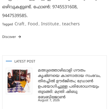
ഒഴിവുകളുണ്ട്. ഫോണ്‍: 9745531608,
9447539585.
Craft
Food
Institute
teachers
Tagged
,
,
,
Discover
LATEST POST
മത്സ്യത്തൊഴിലാളി ഗൗതം
കൃഷ്ണയെ കാണാതായ സംഭവം,
തിരച്ചിൽ ഊർജിതം; ഡ്രോണ്‍
ഉപയോഗിച്ചുള്ള പരിശോധനയും
തുടങ്ങി: മന്ത്രി ഷിബു
ബേബിജോണ്‍
August 7, 2026