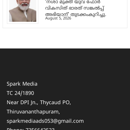
‘നശാ മുക്ത് യുവ ഫോർ
വികസിത് ഭാരത് സങ്കൽപ്പ്
അഭിയാന്’ തുടക്കംകുറിച്ചു.
August 5, 2026
Spark Media
TC 24/1890
Near DPI Jn., Thycaud PO,
Thiruvananthapuram,
sparkmediaads053@gmail.com