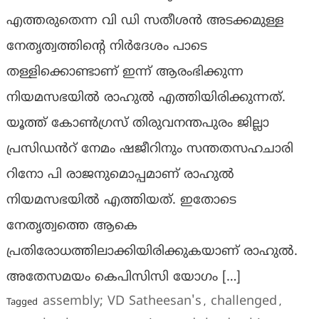
എത്തരുതെന്ന വി ഡി സതീശൻ അടക്കമുള്ള
നേതൃത്വത്തിന്റെ നിർദേശം പാടെ
തള്ളിക്കൊണ്ടാണ് ഇന്ന് ആരംഭിക്കുന്ന
നിയമസഭയിൽ രാഹുൽ എത്തിയിരിക്കുന്നത്.
യൂത്ത് കോൺഗ്രസ് തിരുവനന്തപുരം ജില്ലാ
പ്രസിഡൻറ് നേമം ഷജീറിനും സന്തതസഹചാരി
റിനോ പി രാജനുമൊപ്പമാണ് രാഹുൽ
നിയമസഭയിൽ എത്തിയത്. ഇതോടെ
നേതൃത്വത്തെ ആകെ
പ്രതിരോധത്തിലാക്കിയിരിക്കുകയാണ് രാഹുൽ.
അതേസമയം കെപിസിസി യോഗം […]
assembly; VD Satheesan's
challenged
Tagged
,
,