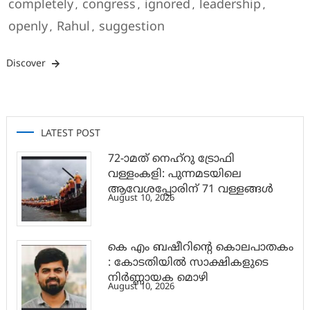
completely
congress
ignored
leadership
,
,
,
,
openly
Rahul
suggestion
,
,
Discover
LATEST POST
72-ാമത് നെഹ്‌റു ട്രോഫി
വള്ളംകളി: പുന്നമടയിലെ
ആവേശപ്പോരിന് 71 വള്ളങ്ങള്‍
August 10, 2026
കെ എം ബഷീറിന്റെ കൊലപാതകം
: കോടതിയിൽ സാക്ഷികളുടെ
നിർണ്ണായക മൊഴി
August 10, 2026