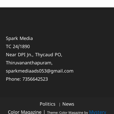
Spark Media
TC 24/1890
Near DPI Jn., Thycaud PO,
Thiruvananthapuram,
sparkmediaads053@gmail.com
Phone:
735664
2523
Politics
News
Color Magazine
|
Mystery
Theme: Color Magazine by