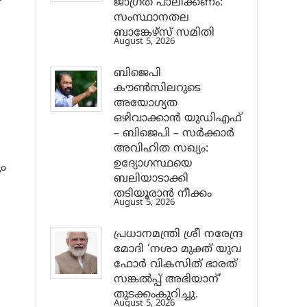
ജാ​ഗ്രത പാലിക്കണം:
സംസ്ഥാനതല
ബാങ്കേഴ്സ് സമിതി
August 5, 2026
ബിജെപി
കൗൺസിലറുടെ
അയോഗ്യത
ഒഴിവാക്കാൻ യുഡിഎഫ്
– ബിജെപി – സർക്കാർ
അവിഹിത സഖ്യം:
ഉദ്യോഗസ്ഥയെ
ം
ബലിയാടാക്കി
തടിയൂരാൻ നീക്കം
August 5, 2026
പ്രധാനമന്ത്രി ശ്രീ നരേന്ദ്ര
മോദി ‘നശാ മുക്ത് യുവ
ഫോർ വികസിത് ഭാരത്
സങ്കൽപ്പ് അഭിയാന്’
തുടക്കംകുറിച്ചു.
August 5, 2026