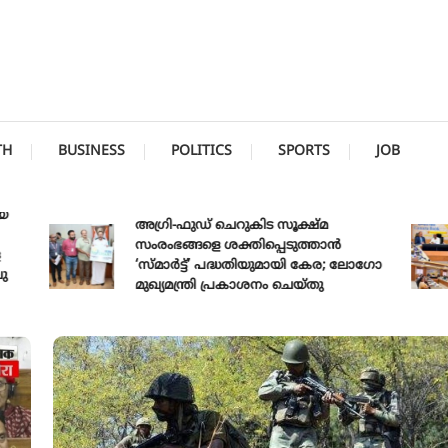
TH
BUSINESS
POLITICS
SPORTS
JOB
അഗ്രി-ഫുഡ് ചെറുകിട സൂക്ഷ്മ
സംരംഭങ്ങളെ ശക്തിപ്പെടുത്താന്‍
‘സ്മാര്‍ട്ട്’ പദ്ധതിയുമായി കേര; ലോഗോ
മുഖ്യമന്ത്രി പ്രകാശനം ചെയ്തു