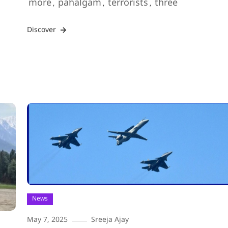
more
pahalgam
terrorists
three
,
,
,
Discover
News
May 7, 2025
Sreeja Ajay