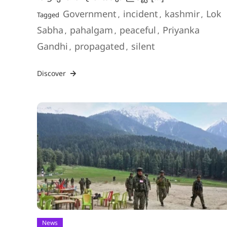
Government
incident
kashmir
Lok
Tagged
,
,
,
Sabha
pahalgam
peaceful
Priyanka
,
,
,
Gandhi
propagated
silent
,
,
Discover
News