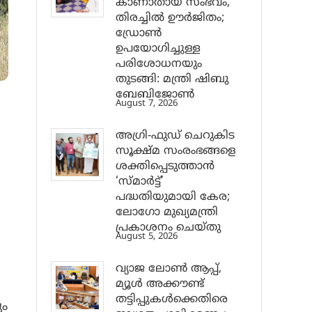
കാണാതായ സംഭവം,
തിരച്ചിൽ ഊർജിതം;
ഡ്രോണ്‍
ഉപയോഗിച്ചുള്ള
പരിശോധനയും
തുടങ്ങി: മന്ത്രി ഷിബു
ബേബിജോണ്‍
August 7, 2026
അഗ്രി-ഫുഡ് ചെറുകിട
സൂക്ഷ്മ സംരംഭങ്ങളെ
ശക്തിപ്പെടുത്താന്‍
‘സ്മാര്‍ട്ട്’
പദ്ധതിയുമായി കേര;
ലോഗോ മുഖ്യമന്ത്രി
പ്രകാശനം ചെയ്തു
യ
August 5, 2026
വ്യാജ ലോൺ ആപ്പ്,
മ്യൂൾ അക്കൗണ്ട്
തട്ടിപ്പുകൾക്കെതിരെ
ും