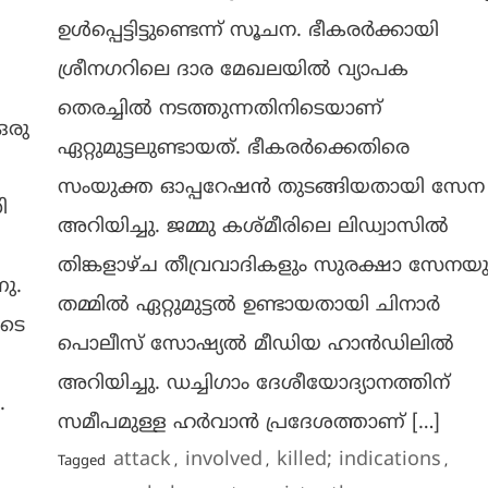
ഉൾപ്പെട്ടിട്ടുണ്ടെന്ന് സൂചന. ഭീകരർക്കായി
ശ്രീനഗറിലെ ദാര മേഖലയിൽ വ്യാപക
തെരച്ചിൽ നടത്തുന്നതിനിടെയാണ്
ഒരു
ഏറ്റുമുട്ടലുണ്ടായത്. ഭീകരർക്കെതിരെ
സംയുക്ത ഓപ്പറേഷൻ തുടങ്ങിയതായി സേന
ി
അറിയിച്ചു. ജമ്മു കശ്മീരിലെ ലിഡ്വാസിൽ
തിങ്കളാഴ്ച തീവ്രവാദികളും സുരക്ഷാ സേനയു
ു.
തമ്മിൽ ഏറ്റുമുട്ടൽ ഉണ്ടായതായി ചിനാർ
ുടെ
പൊലീസ് സോഷ്യൽ മീഡിയ ഹാൻഡിലിൽ
അറിയിച്ചു. ഡച്ചിഗാം ദേശീയോദ്യാനത്തിന്
.
സമീപമുള്ള ഹർവാൻ പ്രദേശത്താണ് […]
attack
involved
killed; indications
Tagged
,
,
,