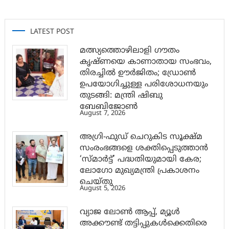
LATEST POST
മത്സ്യത്തൊഴിലാളി ഗൗതം
കൃഷ്ണയെ കാണാതായ സംഭവം,
തിരച്ചിൽ ഊർജിതം; ഡ്രോണ്‍
ഉപയോഗിച്ചുള്ള പരിശോധനയും
തുടങ്ങി: മന്ത്രി ഷിബു
ബേബിജോണ്‍
August 7, 2026
അഗ്രി-ഫുഡ് ചെറുകിട സൂക്ഷ്മ
സംരംഭങ്ങളെ ശക്തിപ്പെടുത്താന്‍
‘സ്മാര്‍ട്ട്’ പദ്ധതിയുമായി കേര;
ലോഗോ മുഖ്യമന്ത്രി പ്രകാശനം
ചെയ്തു
August 5, 2026
വ്യാജ ലോൺ ആപ്പ്, മ്യൂൾ
അക്കൗണ്ട് തട്ടിപ്പുകൾക്കെതിരെ