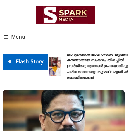
Skip
To
Content
സത്യത്തിന്റെ ജ്വാല വാർത്തയുടെ ലക്ഷ്യം
SPARK MEDIA
Menu
മത്സ്യത്തൊഴിലാളി ഗൗതം കൃഷ്ണ
കാണാതായ സംഭവം, തിരച്ചിൽ
Flash Story
ഊർജിതം; ഡ്രോണ്‍ ഉപയോഗിച്ചുള്
പരിശോധനയും തുടങ്ങി: മന്ത്രി ഷി
ബേബിജോണ്‍