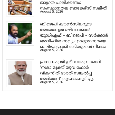
ജാ​ഗ്രത പാലിക്കണം:
സംസ്ഥാനതല ബാങ്കേഴ്സ് സമിതി
August 5, 2026
ബിജെപി കൗൺസിലറുടെ
അയോഗ്യത ഒഴിവാക്കാൻ
യുഡിഎഫ് – ബിജെപി – സർക്കാർ
അവിഹിത സഖ്യം: ഉദ്യോഗസ്ഥയെ
ബലിയാടാക്കി തടിയൂരാൻ നീക്കം
August 5, 2026
പ്രധാനമന്ത്രി ശ്രീ നരേന്ദ്ര മോദി
‘നശാ മുക്ത് യുവ ഫോർ
വികസിത് ഭാരത് സങ്കൽപ്പ്
അഭിയാന്’ തുടക്കംകുറിച്ചു.
August 5, 2026