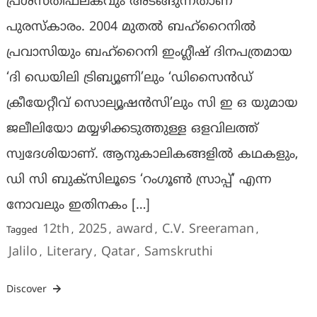
പ്രശസ്തിഫലകവും അടങ്ങുന്നതാണ്
പുരസ്‌കാരം. 2004 മുതല്‍ ബഹ്‌റൈനില്‍
പ്രവാസിയും ബഹ്‌റൈനി ഇംഗ്ലീഷ് ദിനപത്രമായ
‘ദി ഡെയിലി ട്രിബ്യൂണി’ലും ‘ഡിസൈന്‍ഡ്
ക്രീയേറ്റീവ് സൊല്യൂഷന്‍സി’ലും സി ഇ ഒ യുമായ
ജലീലിയോ മയ്യഴിക്കടുത്തുള്ള ഒളവിലത്ത്
സ്വദേശിയാണ്. ആനുകാലികങ്ങളില്‍ കഥകളും,
ഡി സി ബുക്‌സിലൂടെ ‘റംഗൂണ്‍ സ്രാപ്പ്’ എന്ന
നോവലും ഇതിനകം […]
12th
2025
award
C.V. Sreeraman
Tagged
,
,
,
,
Jalilo
Literary
Qatar
Samskruthi
,
,
,
Discover