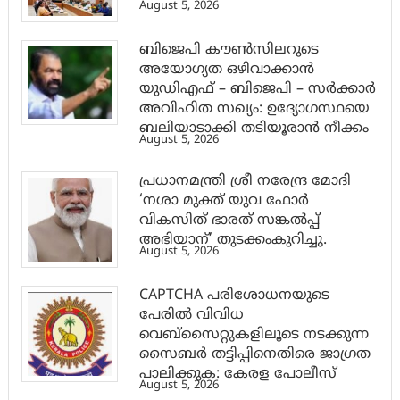
August 5, 2026
ബിജെപി കൗൺസിലറുടെ
അയോഗ്യത ഒഴിവാക്കാൻ
യുഡിഎഫ് – ബിജെപി – സർക്കാർ
അവിഹിത സഖ്യം: ഉദ്യോഗസ്ഥയെ
ബലിയാടാക്കി തടിയൂരാൻ നീക്കം
August 5, 2026
പ്രധാനമന്ത്രി ശ്രീ നരേന്ദ്ര മോദി
‘നശാ മുക്ത് യുവ ഫോർ
വികസിത് ഭാരത് സങ്കൽപ്പ്
അഭിയാന്’ തുടക്കംകുറിച്ചു.
August 5, 2026
CAPTCHA പരിശോധനയുടെ
പേരില്‍ വിവിധ
വെബ്സൈറ്റുകളിലൂടെ നടക്കുന്ന
സൈബര്‍ തട്ടിപ്പിനെതിരെ ജാഗ്രത
പാലിക്കുക: കേരള പോലീസ്
August 5, 2026