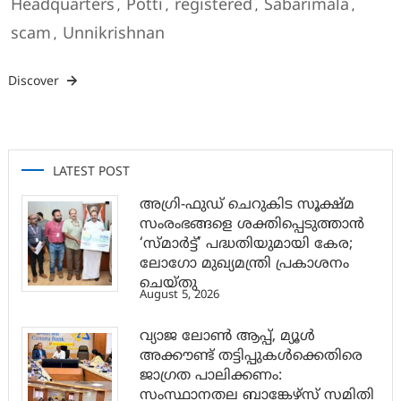
Headquarters
Potti
registered
Sabarimala
,
,
,
,
scam
Unnikrishnan
,
Discover
LATEST POST
അഗ്രി-ഫുഡ് ചെറുകിട സൂക്ഷ്മ
സംരംഭങ്ങളെ ശക്തിപ്പെടുത്താന്‍
‘സ്മാര്‍ട്ട്’ പദ്ധതിയുമായി കേര;
ലോഗോ മുഖ്യമന്ത്രി പ്രകാശനം
ചെയ്തു
August 5, 2026
വ്യാജ ലോൺ ആപ്പ്, മ്യൂൾ
അക്കൗണ്ട് തട്ടിപ്പുകൾക്കെതിരെ
ജാ​ഗ്രത പാലിക്കണം:
സംസ്ഥാനതല ബാങ്കേഴ്സ് സമിതി