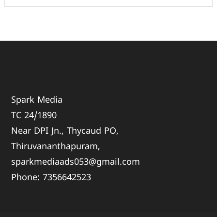
Spark Media
TC 24/1890
Near DPI Jn., Thycaud PO,
Thiruvananthapuram,
sparkmediaads053@gmail.com
Phone:
735664
2523