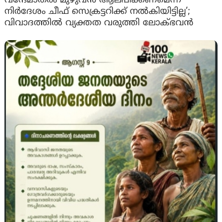
വന്ദേമാതരം മുഴുവൻ ആലപിക്കണമെന്ന
നിർദേശം ചീഫ് സെക്രട്ടറിക്ക് നൽകിയിട്ടില്ല’;
വിവാദത്തിൽ വ്യക്തത വരുത്തി ലോക്ഭവൻ