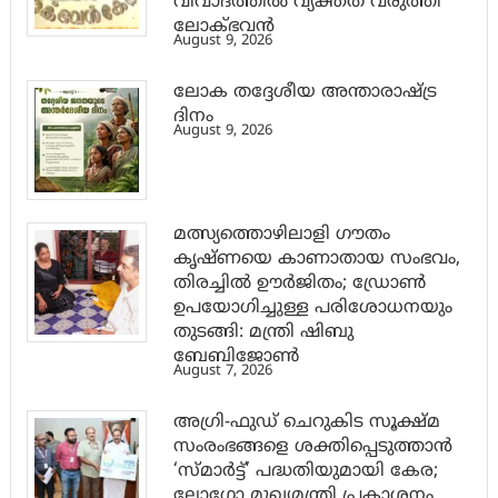
വിവാദത്തിൽ വ്യക്തത വരുത്തി
ലോക്ഭവൻ
August 9, 2026
ലോക തദ്ദേശീയ അന്താരാഷ്ട്ര
ദിനം
August 9, 2026
മത്സ്യത്തൊഴിലാളി ഗൗതം
കൃഷ്ണയെ കാണാതായ സംഭവം,
തിരച്ചിൽ ഊർജിതം; ഡ്രോണ്‍
ഉപയോഗിച്ചുള്ള പരിശോധനയും
തുടങ്ങി: മന്ത്രി ഷിബു
ബേബിജോണ്‍
August 7, 2026
അഗ്രി-ഫുഡ് ചെറുകിട സൂക്ഷ്മ
സംരംഭങ്ങളെ ശക്തിപ്പെടുത്താന്‍
‘സ്മാര്‍ട്ട്’ പദ്ധതിയുമായി കേര;
ലോഗോ മുഖ്യമന്ത്രി പ്രകാശനം