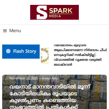
Skip
To
Content
സത്യത്തിന്റെ ജ്വാല വാർത്തയുടെ ലക്ഷ്യം
SPARK MEDIA
Menu
വന്ദേമാതരം മുഴുവൻ
ആലപിക്കണമെന്ന നിർദേശം ചീഫ്
Flash Story
സെക്രട്ടറിക്ക് നൽകിയിട്ടില്ല’;
വിവാദത്തിൽ വ്യക്തത വരുത്തി
ലോക്ഭവൻ
News
November 23, 2025
Sreeja Ajay
വയനാട് മാനന്തവാടിയിൽ മൂന്ന്
കോടിയിലധികം രൂപയുടെ
കുഴൽപ്പണം കണ്ടെത്തിയ
സംഭവത്തിൽ പ്രതികൾക്ക്