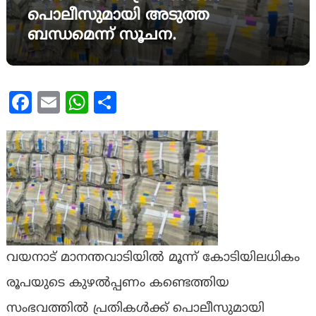
പൊലീസുമായി അടുത്ത
ബന്ധമെന്ന് സൂചന.
Facebook
Email
WhatsApp
Share
വയനാട് മാനന്തവാടിയിൽ മൂന്ന് കോടിയിലധികം
രൂപയുടെ കുഴൽപ്പണം കണ്ടെത്തിയ
സംഭവത്തിൽ പ്രതികൾക്ക് പൊലീസുമായി