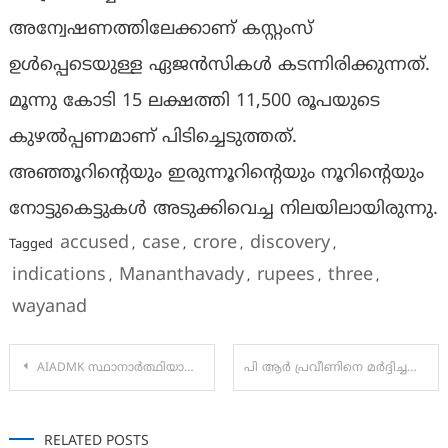
അന്വേഷണത്തിലേക്കാണ് കസ്റ്റംസ്
ഉൾപ്പെടെയുള്ള ഏജൻസികൾ കടന്നിരിക്കുന്നത്.
മൂന്നു കോടി 15 ലക്ഷത്തി 11,500 രൂപയുടെ
കുഴല്‍പ്പണമാണ് പിടിച്ചെടുത്തത്.
അഞ്ഞൂറിന്റെയും ഇരുന്നൂറിന്റെയും നൂറിന്റെയും
നോട്ടുകെട്ടുകള്‍ അടുക്കിവെച്ച നിലയിലായിരുന്നു.
accused
case
crore
discovery
Tagged
,
,
,
,
indications
Mananthavady
rupees
three
,
,
,
,
wayanad
Post
AIADMK സ്ഥാനാർത്ഥിയായി കെ കലയെ തിരുവനന്തപുരം നെയ്യാറ്റിൻകര പെരുമ്പഴുതൂർ വാർഡിൽ നാമനിർദ്ദേശ പട്ടിക സമർപ്പിച്ചു
പി ആർ പ്രവീണിനെ മർദ്ദിച്ചതിൽ പ്രതിഷേധം:KUWJ
navigation
RELATED POSTS