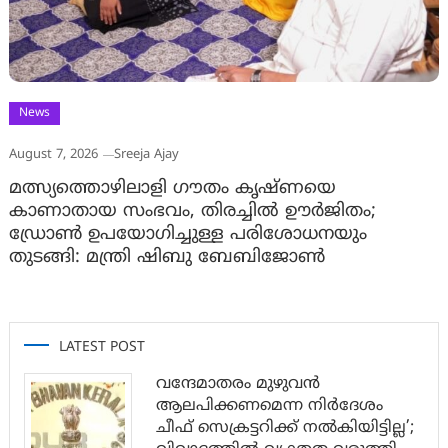
News
August 7, 2026
Sreeja Ajay
മത്സ്യത്തൊഴിലാളി ഗൗതം കൃഷ്ണയെ
കാണാതായ സംഭവം, തിരച്ചിൽ ഊർജിതം;
ഡ്രോണ്‍ ഉപയോഗിച്ചുള്ള പരിശോധനയും
തുടങ്ങി: മന്ത്രി ഷിബു ബേബിജോണ്‍
LATEST POST
വന്ദേമാതരം മുഴുവൻ
ആലപിക്കണമെന്ന നിർദേശം
ചീഫ് സെക്രട്ടറിക്ക് നൽകിയിട്ടില്ല’;