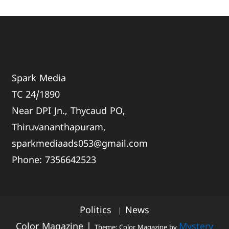
Spark Media
TC 24/1890
Near DPI Jn., Thycaud PO,
Thiruvananthapuram,
sparkmediaads053@gmail.com
Phone:
735664
2523
Politics
News
Color Magazine
|
Mystery
Theme: Color Magazine by