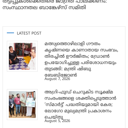
തട്ടിപ്പുകൾക്കെതിരെ ജാ​ഗ്രത പാലിക്കണം:
സംസ്ഥാനതല ബാങ്കേഴ്സ് സമിതി
LATEST POST
മത്സ്യത്തൊഴിലാളി ഗൗതം
കൃഷ്ണയെ കാണാതായ സംഭവം,
തിരച്ചിൽ ഊർജിതം; ഡ്രോണ്‍
ഉപയോഗിച്ചുള്ള പരിശോധനയും
തുടങ്ങി: മന്ത്രി ഷിബു
ബേബിജോണ്‍
August 7, 2026
അഗ്രി-ഫുഡ് ചെറുകിട സൂക്ഷ്മ
സംരംഭങ്ങളെ ശക്തിപ്പെടുത്താന്‍
‘സ്മാര്‍ട്ട്’ പദ്ധതിയുമായി കേര;
ലോഗോ മുഖ്യമന്ത്രി പ്രകാശനം
ചെയ്തു
August 5, 2026