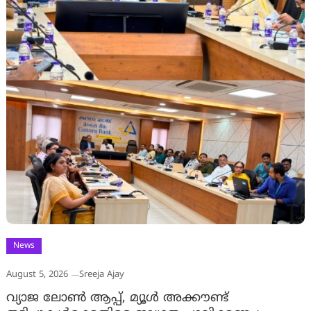
News
August 5, 2026
Sreeja Ajay
വ്യാജ ലോൺ ആപ്പ്, മ്യൂൾ അക്കൗണ്ട്