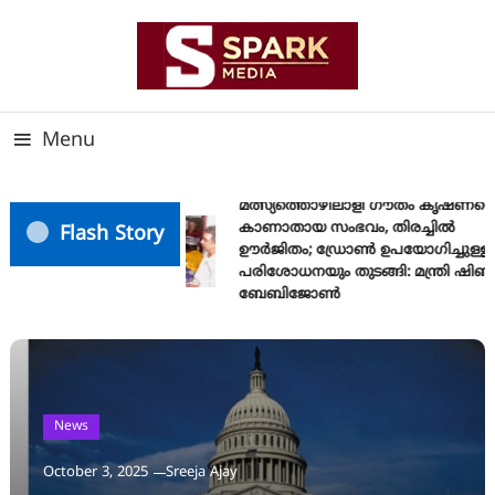
Skip
To
Content
സത്യത്തിന്റെ ജ്വാല വാർത്തയുടെ ലക്ഷ്യം
SPARK MEDIA
Menu
മത്സ്യത്തൊഴിലാളി ഗൗതം കൃഷ്ണയെ
കാണാതായ സംഭവം, തിരച്ചിൽ
Flash Story
ഊർജിതം; ഡ്രോണ്‍ ഉപയോഗിച്ചുള്ള
പരിശോധനയും തുടങ്ങി: മന്ത്രി ഷിബു
ബേബിജോണ്‍
News
October 3, 2025
Sreeja Ajay