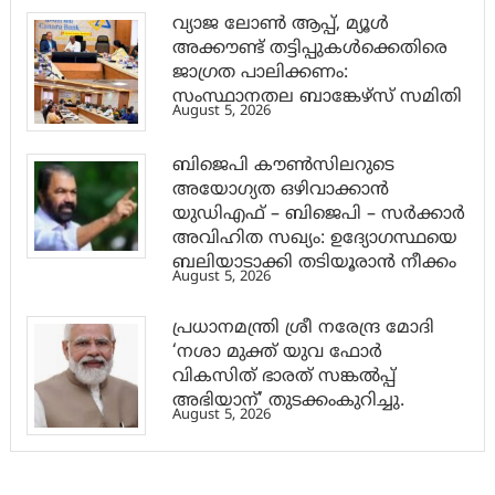
വ്യാജ ലോൺ ആപ്പ്, മ്യൂൾ
അക്കൗണ്ട് തട്ടിപ്പുകൾക്കെതിരെ
ജാ​ഗ്രത പാലിക്കണം:
സംസ്ഥാനതല ബാങ്കേഴ്സ് സമിതി
August 5, 2026
ബിജെപി കൗൺസിലറുടെ
അയോഗ്യത ഒഴിവാക്കാൻ
യുഡിഎഫ് – ബിജെപി – സർക്കാർ
അവിഹിത സഖ്യം: ഉദ്യോഗസ്ഥയെ
ബലിയാടാക്കി തടിയൂരാൻ നീക്കം
August 5, 2026
പ്രധാനമന്ത്രി ശ്രീ നരേന്ദ്ര മോദി
‘നശാ മുക്ത് യുവ ഫോർ
വികസിത് ഭാരത് സങ്കൽപ്പ്
അഭിയാന്’ തുടക്കംകുറിച്ചു.
August 5, 2026