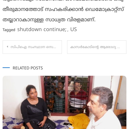
തീരുമാനത്തോട് സഹകരിക്കാൻ ഡെമോക്രാറ്റ്സ്
തയ്യാറാകാനുള്ള സാധ്യത വിരളമാണ്.
shutdown continue;
US
Tagged
,
Post
സിപിഐ സംസ്ഥാന സെക്രട്ടേറിയറ്റ്, എക്സിക്യൂട്ടീവ് കമ്മിറ്റികള്‍ തെരഞ്ഞെടുത്തു
കാസർകോടിൻ്റെ ആരോഗ്യ മേഖലയിൽ ഇത് ചരിത്ര നിമിഷം; മന്ത്രി വീണ ജോർജ്ജ്
navigation
RELATED POSTS