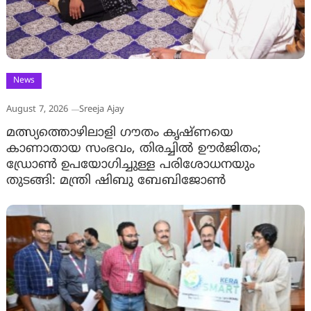
News
August 7, 2026
Sreeja Ajay
മത്സ്യത്തൊഴിലാളി ഗൗതം കൃഷ്ണയെ
കാണാതായ സംഭവം, തിരച്ചിൽ ഊർജിതം;
ഡ്രോണ്‍ ഉപയോഗിച്ചുള്ള പരിശോധനയും
തുടങ്ങി: മന്ത്രി ഷിബു ബേബിജോണ്‍