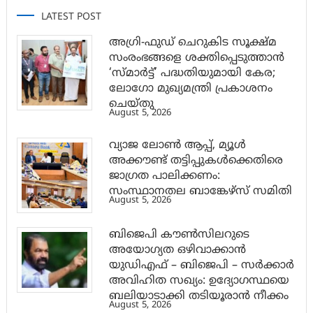
LATEST POST
അഗ്രി-ഫുഡ് ചെറുകിട സൂക്ഷ്മ
സംരംഭങ്ങളെ ശക്തിപ്പെടുത്താന്‍
‘സ്മാര്‍ട്ട്’ പദ്ധതിയുമായി കേര;
ലോഗോ മുഖ്യമന്ത്രി പ്രകാശനം
ചെയ്തു
August 5, 2026
വ്യാജ ലോൺ ആപ്പ്, മ്യൂൾ
അക്കൗണ്ട് തട്ടിപ്പുകൾക്കെതിരെ
ജാ​ഗ്രത പാലിക്കണം:
സംസ്ഥാനതല ബാങ്കേഴ്സ് സമിതി
August 5, 2026
ബിജെപി കൗൺസിലറുടെ
അയോഗ്യത ഒഴിവാക്കാൻ
യുഡിഎഫ് – ബിജെപി – സർക്കാർ
അവിഹിത സഖ്യം: ഉദ്യോഗസ്ഥയെ
ബലിയാടാക്കി തടിയൂരാൻ നീക്കം
August 5, 2026