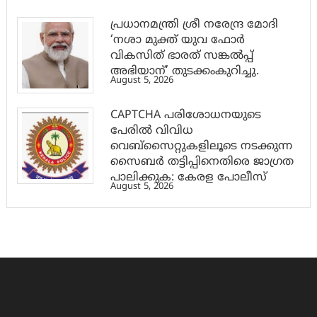
പ്രധാനമന്ത്രി ശ്രീ നരേന്ദ്ര മോദി
‘നശാ മുക്ത് യുവ ഫോർ
വികസിത് ഭാരത് സങ്കൽപ്പ്
അഭിയാന്’ തുടക്കംകുറിച്ചു.
August 5, 2026
CAPTCHA പരിശോധനയുടെ
പേരില്‍ വിവിധ
വെബ്സൈറ്റുകളിലൂടെ നടക്കുന്ന
സൈബര്‍ തട്ടിപ്പിനെതിരെ ജാഗ്രത
പാലിക്കുക: കേരള പോലീസ്
August 5, 2026