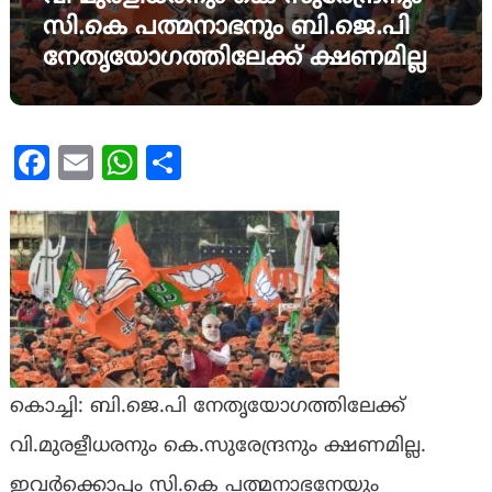
സി.കെ പത്മനാഭനും ബി.ജെ.പി
നേതൃയോഗത്തിലേക്ക് ക്ഷണമില്ല
Facebook
Email
WhatsApp
Share
കൊച്ചി: ബി.ജെ.പി നേതൃയോഗത്തിലേക്ക്
വി.മുരളീധരനും കെ.സുരേന്ദ്രനും ക്ഷണമില്ല.
ഇവർക്കൊപ്പം സി.കെ പത്മനാഭനേയും