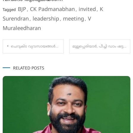
BJP
CK Padmanabhan
invited
K
Tagged
,
,
,
Surendran
leadership
meeting
V
,
,
,
Muraleedharan
Post
ചെറുകിട വ്യവസായങ്ങൾക്കു കേരളത്തിൽ മുഖ്യ പരിഗണന- മന്ത്രി ഡോ ആർ.ബിന്ദു.
മുല്ലപ്പെരിയാർ, പീച്ചി ഡാം ഷട്ടറുകൾ ഇന്ന് തുറന്നേക്കും
navigation
RELATED POSTS