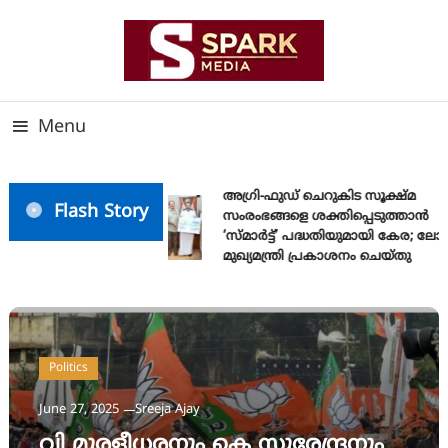
Skip
To
Content
സത്യത്തിന്റെ ജ്വാല വാർത്തയുടെ ലക്ഷ്യം
SPARK MEDIA
Menu
അഗ്രി-ഫുഡ് ചെറുകിട സൂക്ഷ്മ
Flash Story
സംരംഭങ്ങളെ ശക്തിപ്പെടുത്താന്‍
‘സ്മാര്‍ട്ട്’ പദ്ധതിയുമായി കേര; ല
മുഖ്യമന്ത്രി പ്രകാശനം ചെയ്തു
Politics
June 27, 2025
Sreeja Ajay
വി മുരളീധരനും കെ സുരേന്ദ്രനും