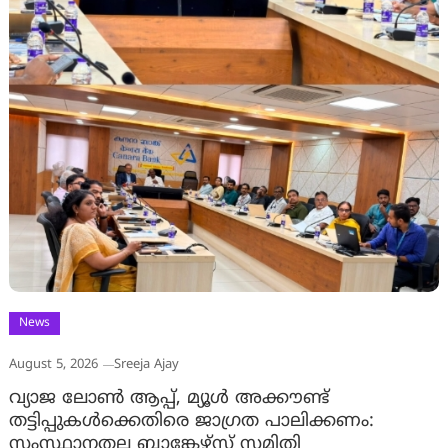
News
August 5, 2026
Sreeja Ajay
വ്യാജ ലോൺ ആപ്പ്, മ്യൂൾ അക്കൗണ്ട്
തട്ടിപ്പുകൾക്കെതിരെ ജാ​ഗ്രത പാലിക്കണം:
സംസ്ഥാനതല ബാങ്കേഴ്സ് സമിതി