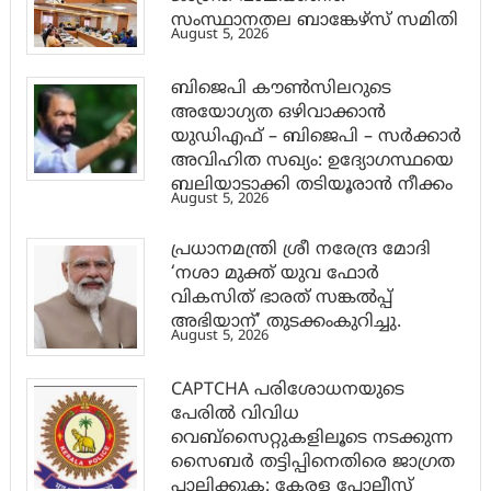
സംസ്ഥാനതല ബാങ്കേഴ്സ് സമിതി
August 5, 2026
ബിജെപി കൗൺസിലറുടെ
അയോഗ്യത ഒഴിവാക്കാൻ
യുഡിഎഫ് – ബിജെപി – സർക്കാർ
അവിഹിത സഖ്യം: ഉദ്യോഗസ്ഥയെ
ബലിയാടാക്കി തടിയൂരാൻ നീക്കം
August 5, 2026
പ്രധാനമന്ത്രി ശ്രീ നരേന്ദ്ര മോദി
‘നശാ മുക്ത് യുവ ഫോർ
വികസിത് ഭാരത് സങ്കൽപ്പ്
അഭിയാന്’ തുടക്കംകുറിച്ചു.
August 5, 2026
CAPTCHA പരിശോധനയുടെ
പേരില്‍ വിവിധ
വെബ്സൈറ്റുകളിലൂടെ നടക്കുന്ന
സൈബര്‍ തട്ടിപ്പിനെതിരെ ജാഗ്രത
പാലിക്കുക: കേരള പോലീസ്