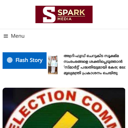
Skip
To
Content
സത്യത്തിന്റെ ജ്വാല വാർത്തയുടെ ലക്ഷ്യം
SPARK MEDIA
Menu
അഗ്രി-ഫുഡ് ചെറുകിട സൂക്ഷ്മ
Flash Story
സംരംഭങ്ങളെ ശക്തിപ്പെടുത്താന്‍
‘സ്മാര്‍ട്ട്’ പദ്ധതിയുമായി കേര; ലോ
മുഖ്യമന്ത്രി പ്രകാശനം ചെയ്തു