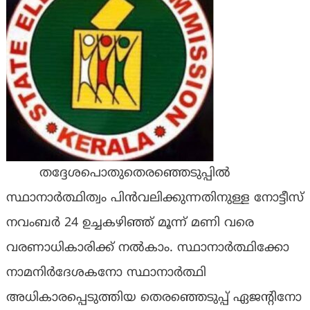
തദ്ദേശപൊതുതെരഞ്ഞെടുപ്പിൽ
സ്ഥാനാർത്ഥിത്വം പിൻവലിക്കുന്നതിനുള്ള നോട്ടീസ്
നവംബർ 24 ഉച്ചകഴിഞ്ഞ് മൂന്ന് മണി വരെ
വരണാധികാരിക്ക് നൽകാം. സ്ഥാനാർത്ഥിക്കോ
നാമനിർദേശകനോ സ്ഥാനാർത്ഥി
അധികാരപ്പെടുത്തിയ തെരഞ്ഞെടുപ്പ് ഏജന്റിനോ