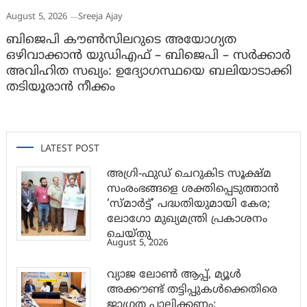
August 5, 2026
Sreeja Ajay
ബിജെപി കൗൺസിലറുടെ അയോഗ്യത
ഒഴിവാക്കാൻ യുഡിഎഫ് – ബിജെപി – സർക്കാർ
അവിഹിത സഖ്യം: ഉദ്യോഗസ്ഥയെ ബലിയാടാക്കി
തടിയൂരാൻ നീക്കം
LATEST POST
അഗ്രി-ഫുഡ് ചെറുകിട സൂക്ഷ്മ
സംരംഭങ്ങളെ ശക്തിപ്പെടുത്താന്‍
‘സ്മാര്‍ട്ട്’ പദ്ധതിയുമായി കേര;
ലോഗോ മുഖ്യമന്ത്രി പ്രകാശനം
ചെയ്തു
August 5, 2026
വ്യാജ ലോൺ ആപ്പ്, മ്യൂൾ
അക്കൗണ്ട് തട്ടിപ്പുകൾക്കെതിരെ
ജാ​ഗ്രത പാലിക്കണം: