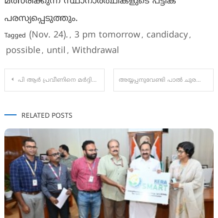
മത്സരിക്കുന്ന സ്ഥാനാർത്ഥികളുടെ പട്ടിക
പരസ്യപ്പെടുത്തും.
(Nov. 24).
3 pm tomorrow
candidacy
Tagged
,
,
,
possible
until
Withdrawal
,
,
Post
പി ആർ പ്രവീണിനെ മർദ്ദിച്ചതിൽ പ്രതിഷേധം:KUWJ
അയ്യപ്പനുവേണ്ടി പാല്‍ ചുരത്തുകയാണ് ഗോശാലയിലെ പശുക്കൾ
navigation
RELATED POSTS