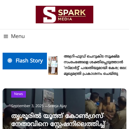
Skip
To
Content
സത്യത്തിന്റെ ജ്വാല വാർത്തയുടെ ലക്ഷ്യം
SPARK MEDIA
Menu
അഗ്രി-ഫുഡ് ചെറുകിട സൂക്ഷ്മ
Flash Story
സംരംഭങ്ങളെ ശക്തിപ്പെടുത്താന്‍
‘സ്മാര്‍ട്ട്’ പദ്ധതിയുമായി കേര; ലോ
മുഖ്യമന്ത്രി പ്രകാശനം ചെയ്തു
News
September 3, 2025
Sreeja Ajay
തൃശൂരിൽ യൂത്ത് കോൺഗ്രസ്
നേതാവിനെ സ്റ്റേഷനിലെത്തിച്ച്