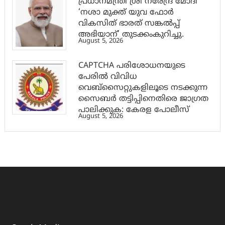
പ്രധാനമന്ത്രി ശ്രീ നരേന്ദ്ര മോദി
‘നശാ മുക്ത് യുവ ഫോർ
വികസിത് ഭാരത് സങ്കൽപ്പ്
അഭിയാന്’ തുടക്കംകുറിച്ചു.
August 5, 2026
CAPTCHA പരിശോധനയുടെ
പേരില്‍ വിവിധ
വെബ്സൈറ്റുകളിലൂടെ നടക്കുന്ന
സൈബര്‍ തട്ടിപ്പിനെതിരെ ജാഗ്രത
പാലിക്കുക: കേരള പോലീസ്
August 5, 2026