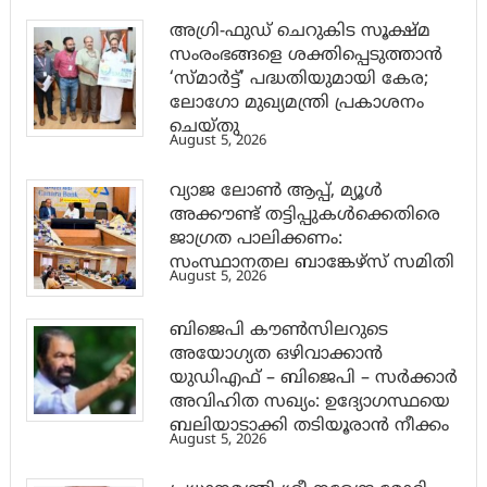
അഗ്രി-ഫുഡ് ചെറുകിട സൂക്ഷ്മ
സംരംഭങ്ങളെ ശക്തിപ്പെടുത്താന്‍
‘സ്മാര്‍ട്ട്’ പദ്ധതിയുമായി കേര;
ലോഗോ മുഖ്യമന്ത്രി പ്രകാശനം
ചെയ്തു
August 5, 2026
വ്യാജ ലോൺ ആപ്പ്, മ്യൂൾ
അക്കൗണ്ട് തട്ടിപ്പുകൾക്കെതിരെ
ജാ​ഗ്രത പാലിക്കണം:
സംസ്ഥാനതല ബാങ്കേഴ്സ് സമിതി
August 5, 2026
ബിജെപി കൗൺസിലറുടെ
അയോഗ്യത ഒഴിവാക്കാൻ
യുഡിഎഫ് – ബിജെപി – സർക്കാർ
അവിഹിത സഖ്യം: ഉദ്യോഗസ്ഥയെ
ബലിയാടാക്കി തടിയൂരാൻ നീക്കം
August 5, 2026