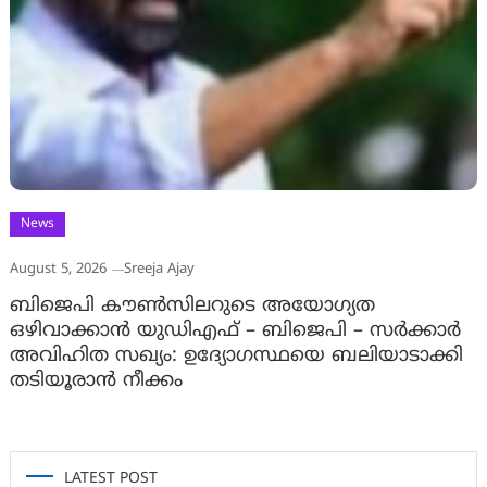
News
August 5, 2026
Sreeja Ajay
ബിജെപി കൗൺസിലറുടെ അയോഗ്യത
ഒഴിവാക്കാൻ യുഡിഎഫ് – ബിജെപി – സർക്കാർ
അവിഹിത സഖ്യം: ഉദ്യോഗസ്ഥയെ ബലിയാടാക്കി
തടിയൂരാൻ നീക്കം
LATEST POST