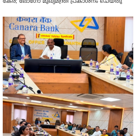
കേര; ലോഗോ മുഖ്യമന്ത്രി പ്രകാശനം ചെയ്തു