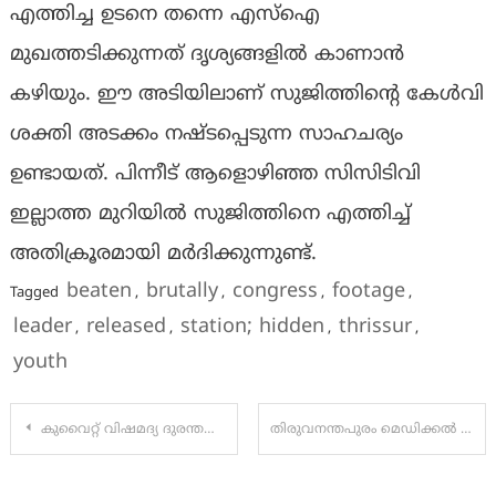
എത്തിച്ച ഉടനെ തന്നെ എസ്‌ഐ
മുഖത്തടിക്കുന്നത് ദൃശ്യങ്ങളിൽ കാണാൻ
കഴിയും. ഈ അടിയിലാണ് സുജിത്തിന്റെ കേൾവി
ശക്തി അടക്കം നഷ്ടപ്പെടുന്ന സാഹചര്യം
ഉണ്ടായത്. പിന്നീട് ആളൊഴിഞ്ഞ സിസിടിവി
ഇല്ലാത്ത മുറിയിൽ സുജിത്തിനെ എത്തിച്ച്
അതിക്രൂരമായി മർദിക്കുന്നുണ്ട്.
beaten
brutally
congress
footage
Tagged
,
,
,
,
leader
released
station; hidden
thrissur
,
,
,
,
youth
Post
കുവൈറ്റ് വിഷമദ്യ ദുരന്തത്തിൽ മസ്തിഷ്ക മരണം സംഭവിച്ച 10 പേരുടെ അവയവങ്ങൾ 20 ലേറെ പേർക്ക് പുതു ജീവനായി:
തിരുവനന്തപുരം മെഡിക്കൽ കോളേജിന് അപൂര്‍വ നേട്ടം; അമീബിക് മസ്തിഷ്ക ജ്വരം ബാധിച്ച യുവാവിന് രോഗമുക്തി
navigation