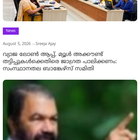
News
August 5, 2026
Sreeja Ajay
വ്യാജ ലോൺ ആപ്പ്, മ്യൂൾ അക്കൗണ്ട്
തട്ടിപ്പുകൾക്കെതിരെ ജാ​ഗ്രത പാലിക്കണം:
സംസ്ഥാനതല ബാങ്കേഴ്സ് സമിതി