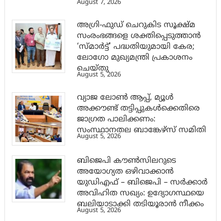
August 7, 2026
അഗ്രി-ഫുഡ് ചെറുകിട സൂക്ഷ്മ
സംരംഭങ്ങളെ ശക്തിപ്പെടുത്താന്‍
‘സ്മാര്‍ട്ട്’ പദ്ധതിയുമായി കേര;
ലോഗോ മുഖ്യമന്ത്രി പ്രകാശനം
ചെയ്തു
August 5, 2026
വ്യാജ ലോൺ ആപ്പ്, മ്യൂൾ
അക്കൗണ്ട് തട്ടിപ്പുകൾക്കെതിരെ
ജാ​ഗ്രത പാലിക്കണം:
സംസ്ഥാനതല ബാങ്കേഴ്സ് സമിതി
August 5, 2026
ബിജെപി കൗൺസിലറുടെ
അയോഗ്യത ഒഴിവാക്കാൻ
യുഡിഎഫ് – ബിജെപി – സർക്കാർ
അവിഹിത സഖ്യം: ഉദ്യോഗസ്ഥയെ
ബലിയാടാക്കി തടിയൂരാൻ നീക്കം
August 5, 2026