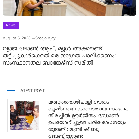
News
August 5, 2026
Sreeja Ajay
വ്യാജ ലോൺ ആപ്പ്, മ്യൂൾ അക്കൗണ്ട്
തട്ടിപ്പുകൾക്കെതിരെ ജാ​ഗ്രത പാലിക്കണം:
സംസ്ഥാനതല ബാങ്കേഴ്സ് സമിതി
LATEST POST
മത്സ്യത്തൊഴിലാളി ഗൗതം
കൃഷ്ണയെ കാണാതായ സംഭവം,
തിരച്ചിൽ ഊർജിതം; ഡ്രോണ്‍
ഉപയോഗിച്ചുള്ള പരിശോധനയും
തുടങ്ങി: മന്ത്രി ഷിബു
ബേബിജോണ്‍