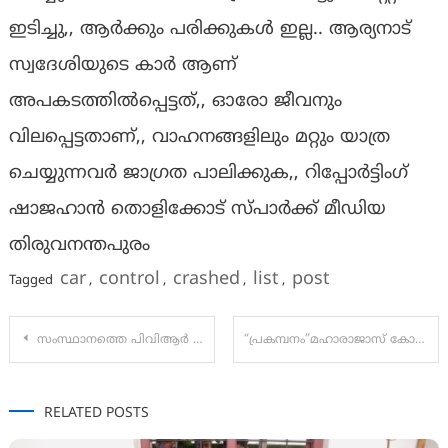
ഇടിച്ചു,, ആർക്കും പരിക്കുകൾ ഇല്ല.. ആര്യനാട്
സ്വദേശിയുടെ കാർ ആണ്
അപകടത്തിൽപ്പെട്ടത്,, ഓരോ ജീവനും
വിലപ്പെട്ടതാണ്,, വാഹനങ്ങളിലും മറ്റും യാത്ര
ചെയ്യുന്നവർ ജാഗ്രത പാലിക്കുക,, റിപ്പോർട്ടിംഗ്
ഷാജഹാൻ തൊളിക്കോട് സ്പാർക്ക് മീഡിയ
തിരുവനന്തപുരം
car
control
crashed
list
post
Tagged
,
,
,
,
Post
സംസ്ഥാനത്തെ പിവിആര്‍ ഐനോക്സ് തീയേറ്ററുകളിൽ ലൈവ് സ്റ്റാന്‍ഡ് അപ്പ് കോമഡി ഫെസ്റ്റ്
“പ്രകമ്പനം”മഹാരാജാസ് കോളജിൽ സ്വിച്ച് ഓൺ കർമ്മം സംവിധായകൻ ലാൽജോസ് നിർവഹിച്ചു
navigation
RELATED POSTS