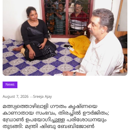
News
August 7, 2026
Sreeja Ajay
മത്സ്യത്തൊഴിലാളി ഗൗതം കൃഷ്ണയെ
കാണാതായ സംഭവം, തിരച്ചിൽ ഊർജിതം;
ഡ്രോണ്‍ ഉപയോഗിച്ചുള്ള പരിശോധനയും
തുടങ്ങി: മന്ത്രി ഷിബു ബേബിജോണ്‍