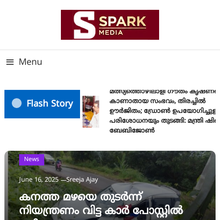
Skip
To
Content
സത്യത്തിന്റെ ജ്വാല വാർത്തയുടെ ലക്ഷ്യം
SPARK MEDIA
Menu
മത്സ്യത്തൊഴിലാളി ഗൗതം കൃഷ്ണയ
കാണാതായ സംഭവം, തിരച്ചിൽ
Flash Story
ഊർജിതം; ഡ്രോണ്‍ ഉപയോഗിച്ചുള്ള
പരിശോധനയും തുടങ്ങി: മന്ത്രി ഷിബ
ബേബിജോണ്‍
News
June 16, 2025
Sreeja Ajay
കനത്ത മഴയെ തുടർന്ന്
നിയന്ത്രണം വിട്ട കാർ പോസ്റ്റിൽ