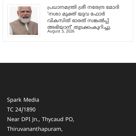
പ്രധാനമന്ത്രി ശ്രീ നരേന്ദ്ര മോദി
‘നശാ മുക്ത് യുവ ഫോർ
വികസിത് ഭാരത് സങ്കൽപ്പ്
അഭിയാന്’ തുടക്കംകുറിച്ചു.
August 5, 2026
Spark Media
TC 24/1890
Near DPI Jn., Thycaud PO,
Thiruvananthapuram,