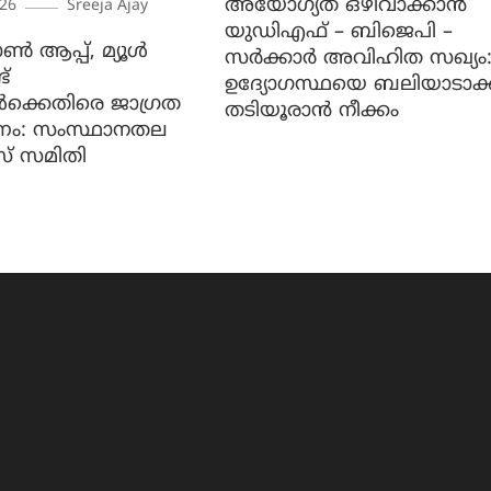
അയോഗ്യത ഒഴിവാക്കാൻ
026
Sreeja Ajay
യുഡിഎഫ് – ബിജെപി –
ൺ ആപ്പ്, മ്യൂൾ
സർക്കാർ അവിഹിത സഖ്യം
്
ഉദ്യോഗസ്ഥയെ ബലിയാടാക്
കൾക്കെതിരെ ജാ​ഗ്രത
തടിയൂരാൻ നീക്കം
ണം: സംസ്ഥാനതല
സ് സമിതി