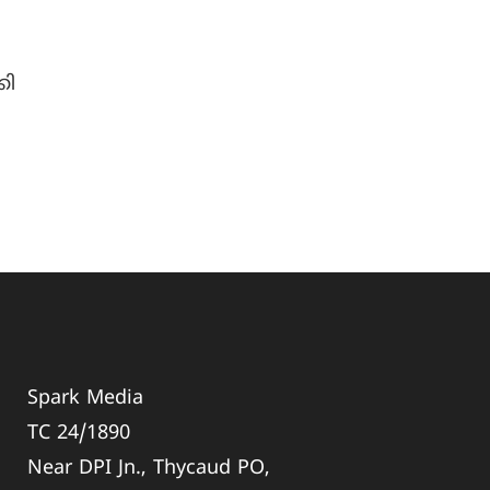
:
കി
Spark Media
TC 24/1890
Near DPI Jn., Thycaud PO,