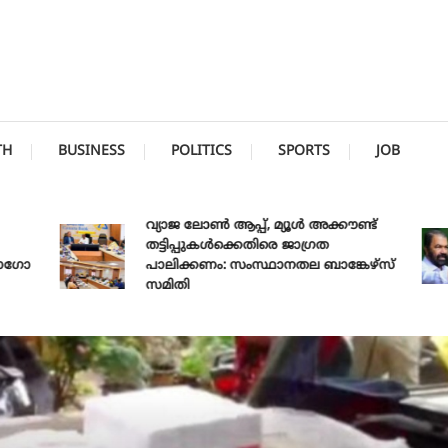
TH
BUSINESS
POLITICS
SPORTS
JOB
വ്യാജ ലോൺ ആപ്പ്, മ്യൂൾ അക്കൗണ്ട്
തട്ടിപ്പുകൾക്കെതിരെ ജാ​ഗ്രത
പാലിക്കണം: സംസ്ഥാനതല ബാങ്കേഴ്സ്
സമിതി