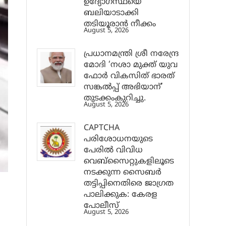
ഉദ്യോഗസ്ഥയെ
ബലിയാടാക്കി
തടിയൂരാൻ നീക്കം
August 5, 2026
പ്രധാനമന്ത്രി ശ്രീ നരേന്ദ്ര
മോദി ‘നശാ മുക്ത് യുവ
ഫോർ വികസിത് ഭാരത്
സങ്കൽപ്പ് അഭിയാന്’
തുടക്കംകുറിച്ചു.
August 5, 2026
CAPTCHA
പരിശോധനയുടെ
പേരില്‍ വിവിധ
വെബ്സൈറ്റുകളിലൂടെ
നടക്കുന്ന സൈബര്‍
തട്ടിപ്പിനെതിരെ ജാഗ്രത
പാലിക്കുക: കേരള
പോലീസ്
August 5, 2026