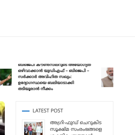
ബിജെപി കൗൺസിലറുടെ അയോഗ്യത
ഒഴിവാക്കാൻ യുഡിഎഫ് – ബിജെപി –
പ്രധാനമന്
സർക്കാർ അവിഹിത സഖ്യം:
മുക്ത് 
ഉദ്യോഗസ്ഥയെ ബലിയാടാക്കി
സങ്കൽപ്പ്
തടിയൂരാൻ നീക്കം
LATEST POST
അഗ്രി-ഫുഡ് ചെറുകിട
സൂക്ഷ്മ സംരംഭങ്ങളെ