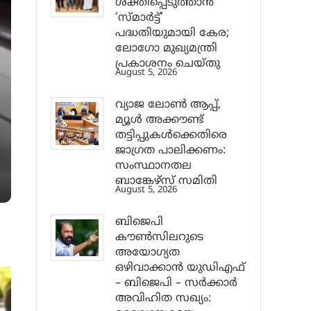
ശക്തിപ്പെടുത്താന്‍
‘സ്മാര്‍ട്ട്’
പദ്ധതിയുമായി കേര;
ലോഗോ മുഖ്യമന്ത്രി
പ്രകാശനം ചെയ്തു
August 5, 2026
വ്യാജ ലോൺ ആപ്പ്,
മ്യൂൾ അക്കൗണ്ട്
തട്ടിപ്പുകൾക്കെതിരെ
ജാ​ഗ്രത പാലിക്കണം:
സംസ്ഥാനതല
ബാങ്കേഴ്സ് സമിതി
August 5, 2026
ബിജെപി
കൗൺസിലറുടെ
അയോഗ്യത
ഒഴിവാക്കാൻ യുഡിഎഫ്
– ബിജെപി – സർക്കാർ
അവിഹിത സഖ്യം: