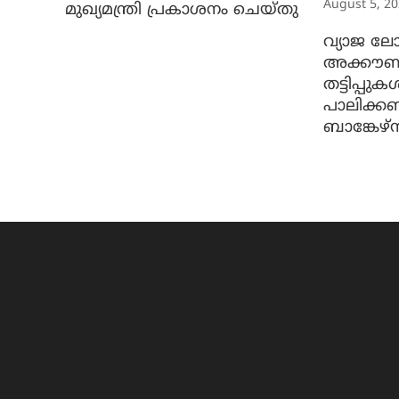
August 5, 2
മുഖ്യമന്ത്രി പ്രകാശനം ചെയ്തു
വ്യാജ ലോ
അക്കൗണ്ട
തട്ടിപ്പു
പാലിക്ക
ബാങ്കേഴ്