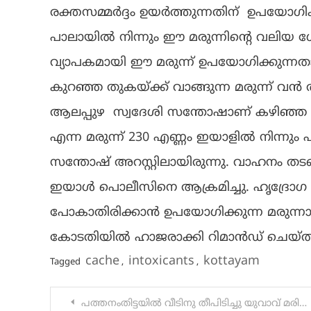
രക്തസമ്മർദ്ദം ഉയർത്തുന്നതിന് ഉപയോഗിക്
പാലായിൽ നിന്നും ഈ മരുന്നിന്റെ വലിയ ശേഖ
വ്യാപകമായി ഈ മരുന്ന് ഉപയോഗിക്കുന്നത
കുറഞ്ഞ തുകയ്ക്ക് വാങ്ങുന്ന മരുന്ന് വൻ തു
ആലപ്പുഴ സ്വദേശി സന്തോഷാണ് കഴിഞ്ഞ 
എന്ന മരുന്ന് 230 എണ്ണം ഇയാളിൽ നിന്നും
സന്തോഷ് അറസ്റ്റിലായിരുന്നു. വാഹനം തടഞ
ഇയാൾ പൊലീസിനെ ആക്രമിച്ചു. ഹൃദ്രോഗ ശസ
പോകാതിരിക്കാൻ ഉപയോഗിക്കുന്ന മരുന്നാണ്
കോടതിയിൽ ഹാജരാക്കി റിമാൻഡ് ചെയ്ത
cache
intoxicants
kottayam
Tagged
,
,
Post
പത്തനംതിട്ടയിൽ വീടിനു തീപിടിച്ചു യുവാവ് മരിച്ചു. മദ്യലഹരിയിൽ മകൻ തീവെച്ചതാണെന്നു സംശയം.