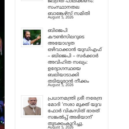
ജാ​ഗ്രത പാലിക്കണം:
സംസ്ഥാനതല
ബാങ്കേഴ്സ് സമിതി
August 5, 2026
ബിജെപി
കൗൺസിലറുടെ
അയോഗ്യത
ഒഴിവാക്കാൻ യുഡിഎഫ്
– ബിജെപി – സർക്കാർ
അവിഹിത സഖ്യം:
ഉദ്യോഗസ്ഥയെ
ബലിയാടാക്കി
തടിയൂരാൻ നീക്കം
August 5, 2026
പ്രധാനമന്ത്രി ശ്രീ നരേന്ദ്ര
മോദി ‘നശാ മുക്ത് യുവ
ഫോർ വികസിത് ഭാരത്
സങ്കൽപ്പ് അഭിയാന്’
തുടക്കംകുറിച്ചു.
August 5, 2026