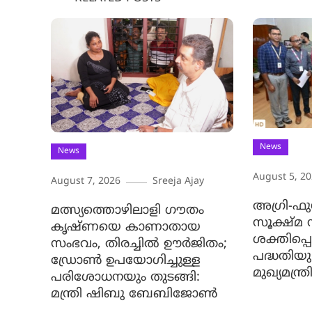
News
News
August 5, 2
August 7, 2026
Sreeja Ajay
അഗ്രി-ഫ
മത്സ്യത്തൊഴിലാളി ഗൗതം
സൂക്ഷ്മ
കൃഷ്ണയെ കാണാതായ
ശക്തിപ്പെടു
സംഭവം, തിരച്ചിൽ ഊർജിതം;
പദ്ധതിയ
ഡ്രോണ്‍ ഉപയോഗിച്ചുള്ള
മുഖ്യമന്ത
പരിശോധനയും തുടങ്ങി:
മന്ത്രി ഷിബു ബേബിജോണ്‍