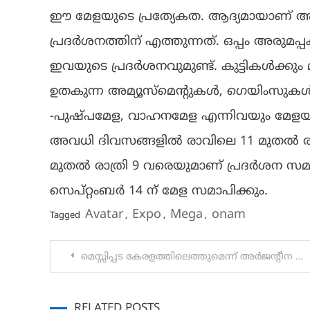
ഈ മേളയുടെ പ്രത്യേകത. ആദ്യമായാണ്
പ്രദർശനത്തിന് എത്തുന്നത്. ഒപ്പം അരുമ
ഇവയുടെ പ്രദർശനവുമുണ്ട്. കുട്ടികൾക്കു
ഉതകുന്ന അമ്യൂസ്മെൻ്റുകൾ, ഗെയിംസുകൾ
-പുഷ്പമേള, വാഹനമേള എന്നിവയും മേളയില
അവധി ദിവസങ്ങളിൽ രാവിലെ 11 മുതൽ രാത്ര
മുതൽ രാത്രി 9 വരെയുമാണ് പ്രദർശന സമയം. 
സെപ്റ്റംബർ 14 ന് മേള സമാപിക്കും.
Avatar
Expo
Mega
onam
Tagged
,
,
,
Post
മെസ്സിപ്പട കേരളത്തിലെത്തുമെന്ന് അര്‍ജന്റീന ഫുട്‌ബോള്‍ അസോസിയേഷന്‍ ഔദ്യോഗികമായി പ്രഖ്യാപിച്ചു.
navigation
RELATED POSTS