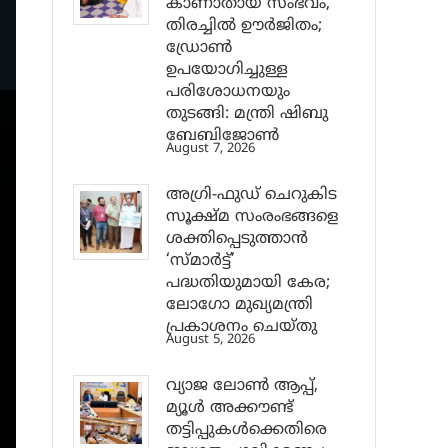
കാണാതായ സംഭവം,
തിരച്ചിൽ ഊർജിതം;
ഡ്രോണ്‍
ഉപയോഗിച്ചുള്ള
പരിശോധനയും
തുടങ്ങി: മന്ത്രി ഷിബു
ബേബിജോണ്‍
August 7, 2026
അഗ്രി-ഫുഡ് ചെറുകിട
സൂക്ഷ്മ സംരംഭങ്ങളെ
ശക്തിപ്പെടുത്താന്‍
‘സ്മാര്‍ട്ട്’
പദ്ധതിയുമായി കേര;
ലോഗോ മുഖ്യമന്ത്രി
പ്രകാശനം ചെയ്തു
August 5, 2026
വ്യാജ ലോൺ ആപ്പ്,
മ്യൂൾ അക്കൗണ്ട്
തട്ടിപ്പുകൾക്കെതിരെ