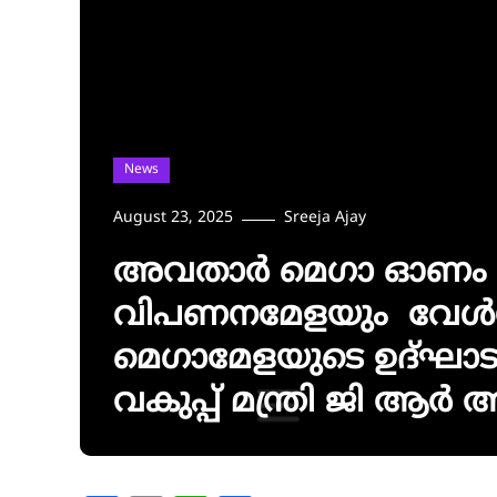
News
August 23, 2025
Sreeja Ajay
അവതാർ മെഗാ ഓണം എ
വിപണനമേളയും വേൾഡ് 
മെഗാമേളയുടെ ഉദ്ഘാ
വകുപ്പ് മന്ത്രി ജി ആർ