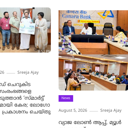
026
Sreeja Ajay
ുഡ് ചെറുകിട
 സംരംഭങ്ങളെ
ത്താന്‍ ‘സ്മാര്‍ട്ട്’
News
ുമായി കേര; ലോഗോ
August 5, 2026
Sreeja Ajay
്രി പ്രകാശനം ചെയ്തു
വ്യാജ ലോൺ ആപ്പ്, മ്യൂൾ