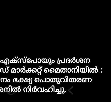
ക്സ്പോയും പ്രദർശന
മാർക്കറ്റ് മൈതാനിയിൽ :
ടനം ഭക്ഷ്യ പൊതുവിതരണ
 അനിൽ നിർവഹിച്ചു.