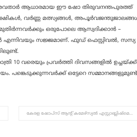
 അവതാർ ആധാരമായ ഈ ഷോ തിരുവനന്തപുരത്ത്
പ്പക്ഷികൾ, വർണ്ണ മത്സ്യങ്ങൾ, അപൂർവജന്തുജാലങ്ങ
ം മുതിർന്നവർക്കും ഒരുപോലെ ആസ്വദിക്കാൻ –
 എന്നിവയും സജ്ജമാണ്. ഫുഡ് ഫെസ്റ്റിവൽ, സസ്യ
ുണ്ട്.
ി 10 വരെയും പ്രവർത്തി ദിവസങ്ങളിൽ ഉച്ചയ്ക്ക്
പങ്കെടുക്കുന്നവർക്ക് ഒട്ടേറെ സമ്മാനങ്ങളുമുണ്ട്
കേരള ഷോപ്‌സ് ആന്റ് കമേഴ്‌സ്യൽ എസ്റ്റാബ്ലിഷ്‌മെന്റ്‌സ് തൊഴിലാളി ക്ഷേമനിധി ബോർഡിന്റെ പുതിയ മൊബൈൽ ആപ്പ് പൊതുവിദ്യാഭ്യാസവും തൊഴിലും വകുപ്പ് മന്ത്രി പുറത്തിറക്കി