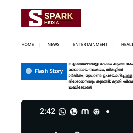
Skip
To
Content
സത്യത്തിന്റെ ജ്വാല വാർത്തയുടെ ലക്ഷ്യം
SPARK MEDIA
HOME
NEWS
ENTERTAINMENT
HEAL
മത്സ്യത്തൊഴിലാളി ഗൗതം കൃഷ്ണയെ
കാണാതായ സംഭവം, തിരച്ചിൽ
Flash Story
ഊർജിതം; ഡ്രോണ്‍ ഉപയോഗിച്ചുള്ള
പരിശോധനയും തുടങ്ങി: മന്ത്രി ഷിബു
ബേബിജോണ്‍