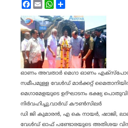
Facebook
Email
WhatsApp
Share
ഓണം അവതാർ മെഗാ ഓണം എക്സ്പോയും 
സമീപമുള്ള വേൾഡ് മാർക്കറ്റ് മൈതാനിയിൽ ആ
മെഗാമേളയുടെ ഉദ്ഘാടനം ഭക്ഷ്യ പൊതുവി
നിർവഹിച്ചു.വാർഡ് കൗൺസിലർ
ഡി ജി കുമാരൻ, എ കെ നായർ, ഷാജി, ലാ
വേൾഡ് ഓഫ് പണ്ടോരയുടെ അതിശയ വിസ്മ