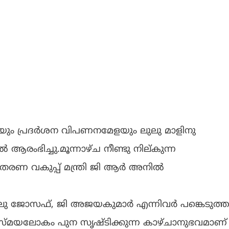
പ്രദർശന വിപണനമേളയും ലുലു മാളിനു
രംഭിച്ചു.മൂന്നാഴ്ച നീണ്ടു നില്കുന്ന
തരണ വകുപ്പ് മന്ത്രി ജി ആർ അനിൽ
ലു ജോസഫ്, ജി അജയകുമാർ എന്നിവർ പങ്കെടുത്ത
യലോകം പുന സൃഷ്ടിക്കുന്ന കാഴ്ചാനുഭവമാണ്