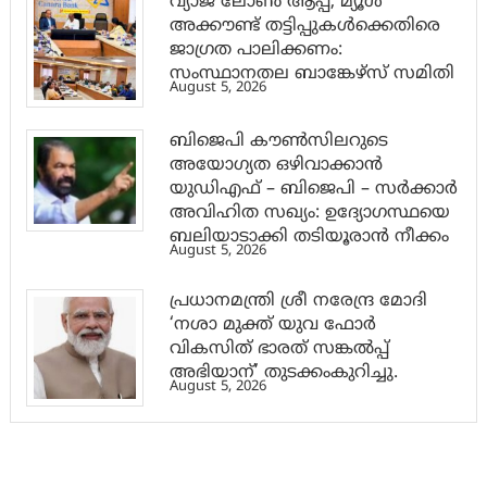
വ്യാജ ലോൺ ആപ്പ്, മ്യൂൾ
അക്കൗണ്ട് തട്ടിപ്പുകൾക്കെതിരെ
ജാ​ഗ്രത പാലിക്കണം:
സംസ്ഥാനതല ബാങ്കേഴ്സ് സമിതി
August 5, 2026
ബിജെപി കൗൺസിലറുടെ
അയോഗ്യത ഒഴിവാക്കാൻ
യുഡിഎഫ് – ബിജെപി – സർക്കാർ
അവിഹിത സഖ്യം: ഉദ്യോഗസ്ഥയെ
ബലിയാടാക്കി തടിയൂരാൻ നീക്കം
August 5, 2026
പ്രധാനമന്ത്രി ശ്രീ നരേന്ദ്ര മോദി
‘നശാ മുക്ത് യുവ ഫോർ
വികസിത് ഭാരത് സങ്കൽപ്പ്
അഭിയാന്’ തുടക്കംകുറിച്ചു.
August 5, 2026