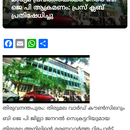
ജെ പി ആക്രമണം: പ്രസ് ക്ലബ്
പ്രതിഷേധിച്ചു
Facebook
Email
WhatsApp
Share
തിരുവനന്തപുരം: തിരുമല വാർഡ് കൗൺസിലറും
ബി ജെ പി ജില്ലാ ജനറൽ സെക്രട്ടറിയുമായ
തിരുമല അനിലിൻ്റെ മരണവാർത്ത റിപ്പോർട്ട്