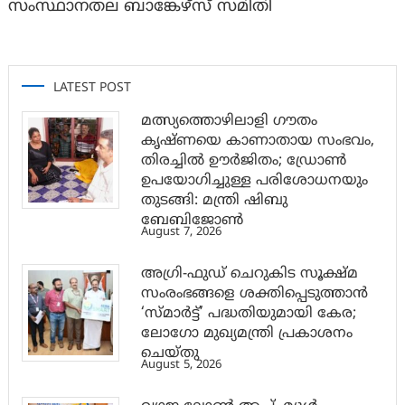
സംസ്ഥാനതല ബാങ്കേഴ്സ് സമിതി
LATEST POST
മത്സ്യത്തൊഴിലാളി ഗൗതം
കൃഷ്ണയെ കാണാതായ സംഭവം,
തിരച്ചിൽ ഊർജിതം; ഡ്രോണ്‍
ഉപയോഗിച്ചുള്ള പരിശോധനയും
തുടങ്ങി: മന്ത്രി ഷിബു
ബേബിജോണ്‍
August 7, 2026
അഗ്രി-ഫുഡ് ചെറുകിട സൂക്ഷ്മ
സംരംഭങ്ങളെ ശക്തിപ്പെടുത്താന്‍
‘സ്മാര്‍ട്ട്’ പദ്ധതിയുമായി കേര;
ലോഗോ മുഖ്യമന്ത്രി പ്രകാശനം
ചെയ്തു
August 5, 2026