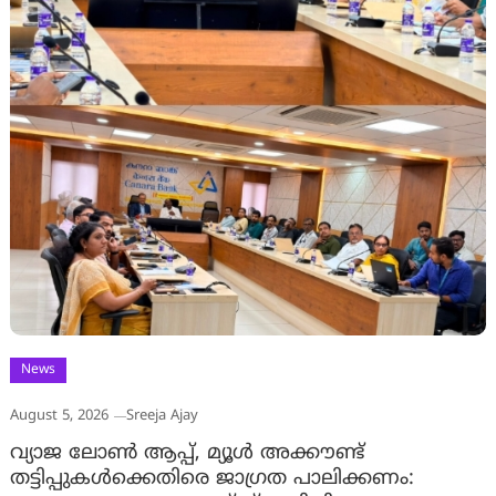
News
August 5, 2026
Sreeja Ajay
വ്യാജ ലോൺ ആപ്പ്, മ്യൂൾ അക്കൗണ്ട്
തട്ടിപ്പുകൾക്കെതിരെ ജാ​ഗ്രത പാലിക്കണം: