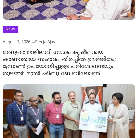
News
August 7, 2026
Sreeja Ajay
മത്സ്യത്തൊഴിലാളി ഗൗതം കൃഷ്ണയെ
കാണാതായ സംഭവം, തിരച്ചിൽ ഊർജിതം;
ഡ്രോണ്‍ ഉപയോഗിച്ചുള്ള പരിശോധനയും
തുടങ്ങി: മന്ത്രി ഷിബു ബേബിജോണ്‍