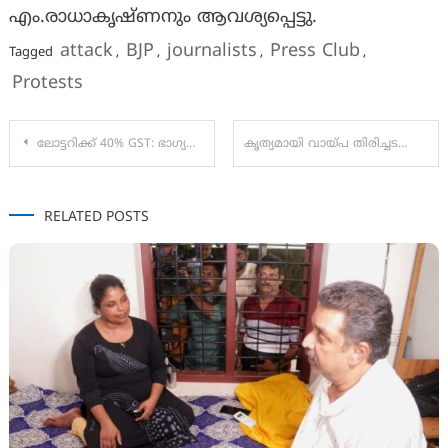
എം.രാധാകൃഷ്ണനും ആവശ്യപ്പെട്ടു.
attack
BJP
journalists
Press Club
Tagged
,
,
,
,
Protests
Post
ലോട്ടറിക്ക് 40% GST: ഭാഗ്യശാലികളുടെ എണ്ണം കുറയ്ക്കും; 5000 രൂപയുടെയും 1000 രൂപയുടെയും സമ്മാനങ്ങളുടെ എണ്ണം ചുരുക്കും
കൃത്യമായി വായ്പ തിരിച്ചടക്കുന്ന സംഘങ്ങൾക്ക് പലിശ തുകയുടെ 5% ഇൻസെന്റീവ്:
navigation
RELATED POSTS