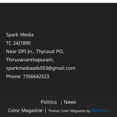
Spark Media
TC 24/1890
Near DPI Jn., Thycaud PO,
Thiruvananthapuram,
sparkmediaads053@gmail.com
Phone:
735664
2523
Politics
News
Color Magazine
|
Mystery
Theme: Color Magazine by