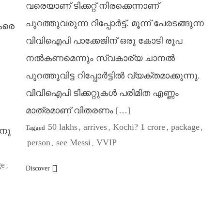
വരെയാണ് ടിക്കറ്റ് നിരക്കെന്നാണ്
പുറത്തുവരുന്ന റിപ്പോർട്ട്. മൂന്ന് പേരടങ്ങുന്ന
കരെ
വിവിഐപി പാക്കേജിന് ഒരു കോടി രൂപ
നൽകണമെന്നും സ്വകാര്യ ചാനൽ
പുറത്തുവിട്ട റിപ്പോർട്ടിൽ വ്യക്തമാക്കുന്നു.
വിവിഐപി ടിക്കറ്റുകൾ പരിമിത എണ്ണം
മാത്രമാണ് വിതരണം […]
50 lakhs
arrives
Kochi? 1 crore
package
Tagged
,
,
,
,
ിനു
person
see Messi
VVIP
,
,
ge
,
Discover