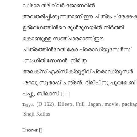
ഡ്രാമ ത്രില്ലർ ജോണറിൽ
അവതരിപ്പിക്കുന്നതാണ് ഈ ചിത്രം.പ്രേക്ഷ
ഉദ്വേഗത്തിൻ്റെ മുൾമുനയിൽ നിർത്തി
കൊണ്ടുള്ള സഞ്ചാരമാണ് ഈ
ചിത്രത്തിൻ്റേത്.കോ പ്രൊഡ്യുസേർസ്
-സംഗീത് സേനൻ. നിമിത
അലക്സ്‌.എക്സിക്യൂട്ടീവ് പ്രൊഡ്യൂസർ
-രഘു സുഭാഷ് ചന്ദ്രൻ. ദിലീപിനു പുറമേ ബ
പപ്പു, ബിലാസ് […]
(D 152)
Dileep
Full
Jagan
movie
packa
Tagged
,
,
,
,
,
Shaji Kailas
Discover