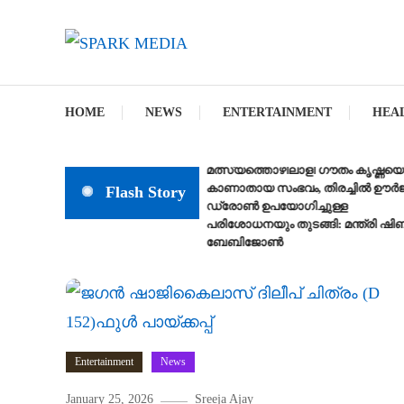
Skip
To
സത്യത്തിന്റെ ജ്വാല വാർത്തയുടെ ലക്ഷ്യം
Content
SPARK MEDIA
HOME
NEWS
ENTERTAINMENT
HEA
മത്സ്യത്തൊഴിലാളി ഗൗതം കൃഷ്ണയെ
കാണാതായ സംഭവം, തിരച്ചിൽ ഊർജിത
Flash Story
ഡ്രോണ്‍ ഉപയോഗിച്ചുള്ള
പരിശോധനയും തുടങ്ങി: മന്ത്രി ഷിബു
ബേബിജോണ്‍
Entertainment
News
January 25, 2026
Sreeja Ajay