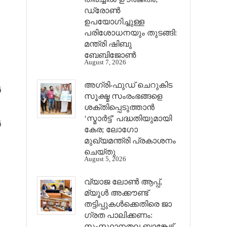
ഡ്രോണ്‍
ഉപയോഗിച്ചുള്ള
പരിശോധനയും തുടങ്ങി:
മന്ത്രി ഷിബു
ബേബിജോണ്‍
August 7, 2026
അഗ്രി-ഫുഡ് ചെറുകിട
ൻ
സൂക്ഷ്മ സംരംഭങ്ങളെ
ശക്തിപ്പെടുത്താന്‍
‘സ്മാര്‍ട്ട്’ പദ്ധതിയുമായി
ൻ
കേര; ലോഗോ
മുഖ്യമന്ത്രി പ്രകാശനം
ചെയ്തു
August 5, 2026
വ്യാജ ലോൺ ആപ്പ്,
മ്യൂൾ അക്കൗണ്ട്
തട്ടിപ്പുകൾക്കെതിരെ ജാ​
ഗ്രത പാലിക്കണം:
സംസ്ഥാനതല ബാങ്കേഴ്സ്