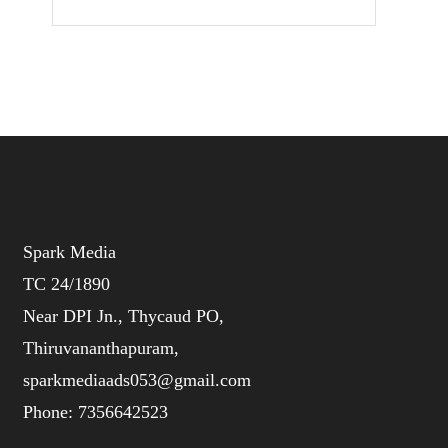
Spark Media
TC 24/1890
Near DPI Jn., Thycaud PO,
Thiruvananthapuram,
sparkmediaads053@gmail.com
Phone:
735664
2523