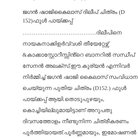
ജഗൻ ഷാജികൈലാസ് ദിലീപ് ചിത്രം (D
152)ഫുൾ പായ്ക്കപ്പ്
………………………………….ദിലീപിനെ
നായകനാക്കിഉർവ്വശി തീയേറ്റേഴ്സ്
&കാക്കാസ്റ്റോറീസ്സിൻ്റെ ബാനറിൽ സന്ധീപ്
സേനൻ അലക്സ്.ഈ.കുര്യൻ എന്നിവർ
നിർമ്മിച്ച് ജഗൻ ഷാജി കൈലാസ് സംവിധാന
ചെയ്യുന്ന പുതിയ ചിത്രം (D152.) ഫുൾ
പായ്ക്കപ്പ് ആയി.തൊടുപുഴയും,
കൊച്ചിയില്ലുമായിട്ടാണ് അറുപതു
ദിവസത്തോളം നീണ്ടുനിന്ന ചിത്രീകരണം
പൂർത്തിയായത്.പൂർണ്ണമായും, ഇമോഷണൽ