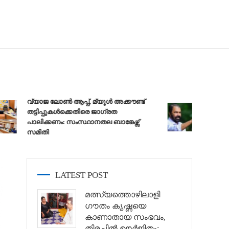
ബിജെപ
വ്യാജ ലോൺ ആപ്പ്, മ്യൂൾ അക്കൗണ്ട്
ഒഴിവാക
തട്ടിപ്പുകൾക്കെതിരെ ജാ​ഗ്രത
സർക്ക
പാലിക്കണം: സംസ്ഥാനതല ബാങ്കേഴ്സ്
ഉദ്യോ
സമിതി
തടിയൂര
LATEST POST
മത്സ്യത്തൊഴിലാളി
ഗൗതം കൃഷ്ണയെ
കാണാതായ സംഭവം,
തിരച്ചിൽ ഊർജിതം;