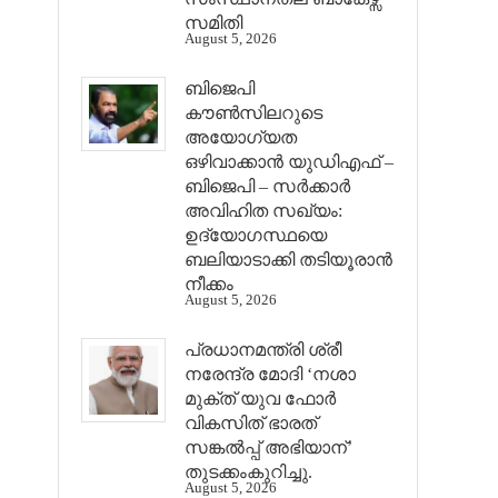
സമിതി
August 5, 2026
ബിജെപി
കൗൺസിലറുടെ
അയോഗ്യത
ഒഴിവാക്കാൻ യുഡിഎഫ് –
ബിജെപി – സർക്കാർ
അവിഹിത സഖ്യം:
ഉദ്യോഗസ്ഥയെ
ബലിയാടാക്കി തടിയൂരാൻ
നീക്കം
August 5, 2026
പ്രധാനമന്ത്രി ശ്രീ
നരേന്ദ്ര മോദി ‘നശാ
മുക്ത് യുവ ഫോർ
വികസിത് ഭാരത്
സങ്കൽപ്പ് അഭിയാന്’
തുടക്കംകുറിച്ചു.
August 5, 2026