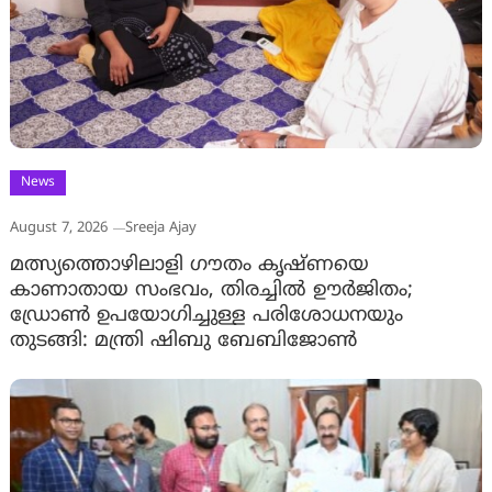
News
August 7, 2026
Sreeja Ajay
മത്സ്യത്തൊഴിലാളി ഗൗതം കൃഷ്ണയെ
കാണാതായ സംഭവം, തിരച്ചിൽ ഊർജിതം;
ഡ്രോണ്‍ ഉപയോഗിച്ചുള്ള പരിശോധനയും
തുടങ്ങി: മന്ത്രി ഷിബു ബേബിജോണ്‍