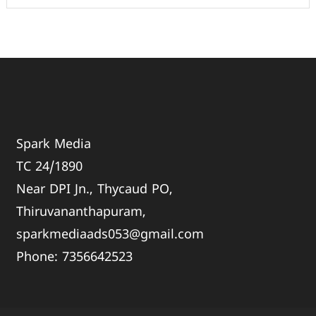
Spark Media
TC 24/1890
Near DPI Jn., Thycaud PO,
Thiruvananthapuram,
sparkmediaads053@gmail.com
Phone:
735664
2523