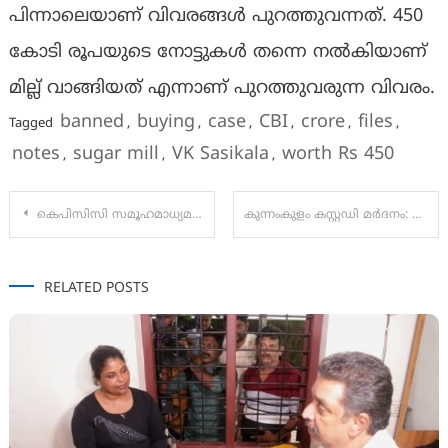
പിന്നാലെയാണ് വിവരങ്ങൾ പുറത്തുവന്നത്. 450
കോടി രൂപയുടെ നോട്ടുകൾ തന്നെ നല്‍കിയാണ്
മില്ല് വാങ്ങിയത് എന്നാണ് പുറത്തുവരുന്ന വിവരം.
banned
buying
case
CBI
crore
files
Tagged
,
,
,
,
,
,
notes
sugar mill
VK Sasikala
worth Rs 450
,
,
,
Post
കെപിസിസി സമൂഹമാധ്യമ ചുമതലയിൽ നിന്ന് വി ടി ബൽറാം രാജിവെച്ചു
കുന്നംകുളം കസ്റ്റഡി മര്‍ദനം: നാല് പൊലീസുകാരെ പിരിച്ചുവിടാമെന്ന് നിയമോപദേശം
navigation
RELATED POSTS