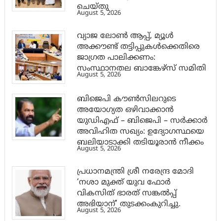
ചെയ്തു
August 5, 2026
വ്യാജ ലോൺ ആപ്പ്, മ്യൂൾ
അക്കൗണ്ട് തട്ടിപ്പുകൾക്കെതിരെ
ജാ​ഗ്രത പാലിക്കണം:
സംസ്ഥാനതല ബാങ്കേഴ്സ് സമിതി
August 5, 2026
ബിജെപി കൗൺസിലറുടെ
അയോഗ്യത ഒഴിവാക്കാൻ
യുഡിഎഫ് – ബിജെപി – സർക്കാർ
അവിഹിത സഖ്യം: ഉദ്യോഗസ്ഥയെ
ബലിയാടാക്കി തടിയൂരാൻ നീക്കം
August 5, 2026
പ്രധാനമന്ത്രി ശ്രീ നരേന്ദ്ര മോദി
‘നശാ മുക്ത് യുവ ഫോർ
വികസിത് ഭാരത് സങ്കൽപ്പ്
അഭിയാന്’ തുടക്കംകുറിച്ചു.
August 5, 2026