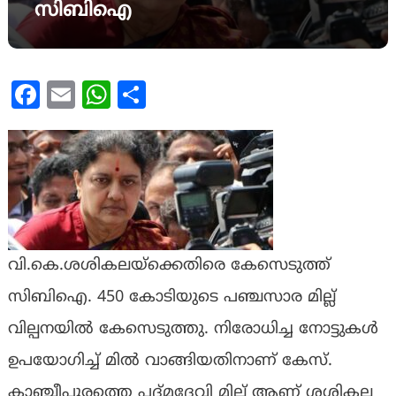
സിബിഐ
Facebook
Email
WhatsApp
Share
വി.കെ.ശശികലയ്ക്കെതിരെ കേസെടുത്ത്
സിബിഐ. 450 കോടിയുടെ പഞ്ചസാര മില്ല്
വില്പനയിൽ കേസെടുത്തു. നിരോധിച്ച നോട്ടുകൾ
ഉപയോഗിച്ച് മിൽ വാങ്ങിയതിനാണ് കേസ്.
കാഞ്ചീപുരത്തെ പദ്മദേവി മില്ല് ആണ് ശശികല