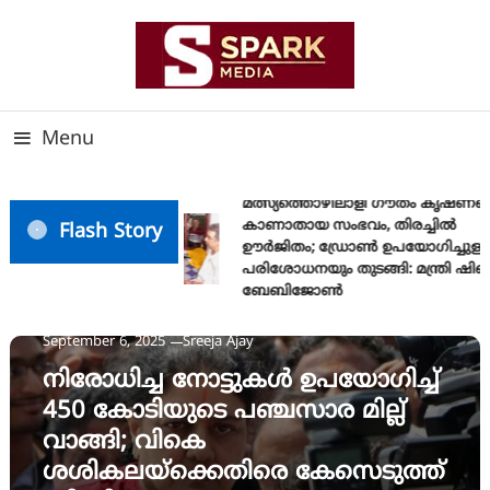
Skip
To
Content
സത്യത്തിന്റെ ജ്വാല വാർത്തയുടെ ലക്ഷ്യം
SPARK MEDIA
Menu
മത്സ്യത്തൊഴിലാളി ഗൗതം കൃഷ്ണയ
കാണാതായ സംഭവം, തിരച്ചിൽ
Flash Story
ഊർജിതം; ഡ്രോണ്‍ ഉപയോഗിച്ചുള്ള
പരിശോധനയും തുടങ്ങി: മന്ത്രി ഷിബ
ബേബിജോണ്‍
News
September 6, 2025
Sreeja Ajay
നിരോധിച്ച നോട്ടുകൾ ഉപയോഗിച്ച്
450 കോടിയുടെ പഞ്ചസാര മില്ല്
വാങ്ങി; വികെ
ശശികലയ്ക്കെതിരെ കേസെടുത്ത്