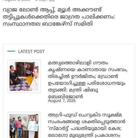
വ്യാജ ലോൺ ആപ്പ്, മ്യൂൾ അക്കൗണ്ട്
തട്ടിപ്പുകൾക്കെതിരെ ജാ​ഗ്രത പാലിക്കണം:
സംസ്ഥാനതല ബാങ്കേഴ്സ് സമിതി
LATEST POST
മത്സ്യത്തൊഴിലാളി ഗൗതം
കൃഷ്ണയെ കാണാതായ സംഭവം,
തിരച്ചിൽ ഊർജിതം; ഡ്രോണ്‍
ഉപയോഗിച്ചുള്ള പരിശോധനയും
തുടങ്ങി: മന്ത്രി ഷിബു
ബേബിജോണ്‍
August 7, 2026
അഗ്രി-ഫുഡ് ചെറുകിട സൂക്ഷ്മ
സംരംഭങ്ങളെ ശക്തിപ്പെടുത്താന്‍
‘സ്മാര്‍ട്ട്’ പദ്ധതിയുമായി കേര;
ലോഗോ മുഖ്യമന്ത്രി പ്രകാശനം